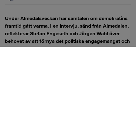
Under Almedalsveckan har samtalen om demokratins
framtid gått varma. I en intervju, sänd från Almedalen,
reflekterar Stefan Engeseth och Jörgen Wahl över
behovet av att förnya det politiska engagemanget och
hur modern teknik kan användas för att överbrygga
klyftan mellan medborgare och beslutsfattare.
Titta på
videosidan
för en ren videoupplevelse.
ANNONS