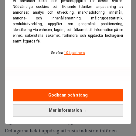
Vi använder kakor och personuppgifter för dessa syften:
Nödvändiga cookies och liknande tekniker, anpassning av
annonser, analys och utveckling, marknadsföring, innehåll,
annons- och innehållsmätning, målgruppsstatistik,
I juli förra året samlades ett åttiotal tjänstemän och
produktutveckling, uppgifter om geografisk positionering,
identifiering via enheten, lagring och åtkomst till information på en
företagsledare i Washington för att besvara en enda fråga:
enhet, säkerställa säkerhet, förhindra och upptäcka bedrägerier
hur skulle USA:s aluminiumkedja klara en större global
samt åtgärda fel.
konflikt? Svaret blev nedslående.
Se våra
104 partners
Enligt rapporten, framtagen av forskningsinstitutet
Institute for Defense Analyses, framträdde så kallad
högren aluminium som den stora svagheten, skriver
Mining.com
.
Missa inte:
Island kan ha hittat nyckeln till aluminium-
Godkänn och stäng
problemet. Realtid
Mer information →
Metallen används i stridsflygplan och pansarfordon och är
avgörande för försvars- och flygindustrin.
Deltagarna fick i uppdrag att rusta industrin inför en