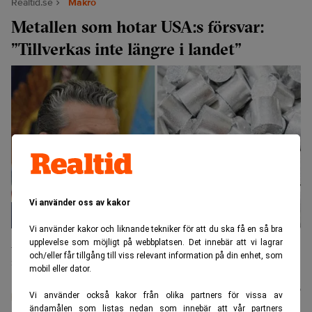
Realtid.se
Makro
Metallen som hotar USA:s försvar:
”Tillverkas inte längre i landet”
Vi använder oss av kakor
Vi använder kakor och liknande tekniker för att du ska få en så bra
Pete Hegseth och den amerikanska militären har problem med
upplevelse som möjligt på webbplatsen. Det innebär att vi lagrar
tillgången till aluminium. (Foto: Nathan Howard /AP/Stian Lysberg
och/eller får tillgång till viss relevant information på din enhet, som
Solum/NTB/TT)
mobil eller dator.
Johan
Publicerad:
09 aug. 2026
Vi använder också kakor från olika partners för vissa av
Colliander
ändamålen som listas nedan som innebär att vår partners