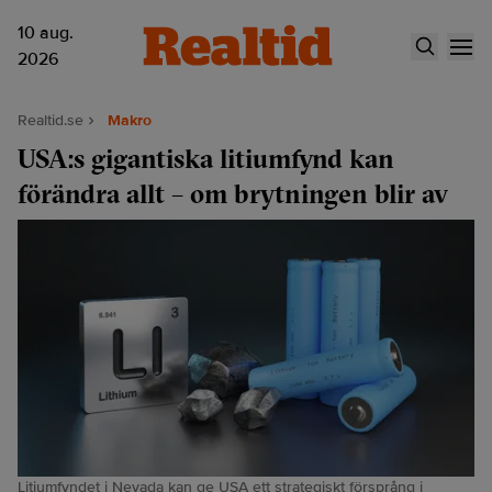
10 aug.
2026
Realtid.se
Makro
USA:s gigantiska litiumfynd kan
förändra allt – om brytningen blir av
Litiumfyndet i Nevada kan ge USA ett strategiskt försprång i