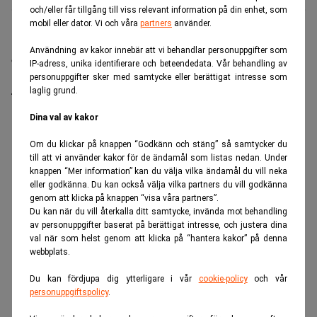
och/eller får tillgång till viss relevant information på din enhet, som
mobil eller dator. Vi och våra
partners
använder.
Ett amerikanskt krigsspel förra sommaren pekade ut
Användning av kakor innebär att vi behandlar personuppgifter som
en kritisk sårbarhet i landets aluminiumförsörjning –
IP-adress, unika identifierare och beteendedata. Vår behandling av
månader innan USA gick till attack mot Iran. Det
personuppgifter sker med samtycke eller berättigat intresse som
laglig grund.
framgår av en analys av övningen.
Dina val av kakor
ANNONS
Om du klickar på knappen “Godkänn och stäng” så samtycker du
till att vi använder kakor för de ändamål som listas nedan. Under
knappen “Mer information” kan du välja vilka ändamål du vill neka
eller godkänna. Du kan också välja vilka partners du vill godkänna
genom att klicka på knappen “visa våra partners”.
Du kan när du vill återkalla ditt samtycke, invända mot behandling
av personuppgifter baserat på berättigat intresse, och justera dina
val när som helst genom att klicka på “hantera kakor” på denna
webbplats.
Du kan fördjupa dig ytterligare i vår
cookie-policy
och vår
personuppgiftspolicy
.