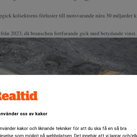
ppgick
kolsektorns
förluster till motsvarande nära 30 miljarder 
e från 2023, då branschen fortfarande gick med betydande vinst.
använder oss av kakor
använder kakor och liknande tekniker för att du ska få en så bra
levelse som möjligt på webbplatsen. Det innebär att vi lagrar och/ell