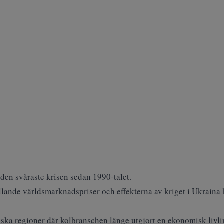
 den svåraste krisen sedan 1990-talet.
llande världsmarknadspriser och effekterna av kriget i Ukraina 
ryska regioner där kolbranschen länge utgjort en ekonomisk livli