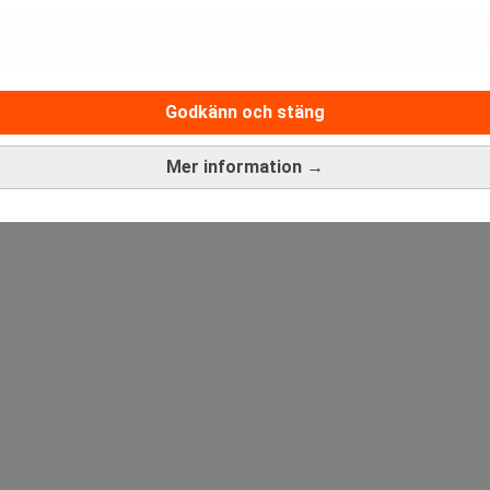
tiv marginal.
 företag, om inte alla. Men kolsektorn är riktigt djupt nere i ski
Godkänn och stäng
ANNONS
Mer information →