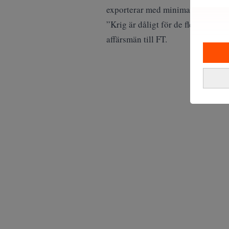
exporterar med minimal eller nega
”Krig är dåligt för de flesta ryska
affärsmän till FT.