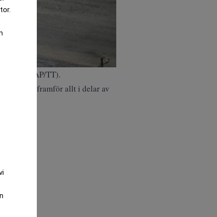
tor.
m
. Ebenhack/AP/TT).
ättningen, framför allt i delar av
vi
an