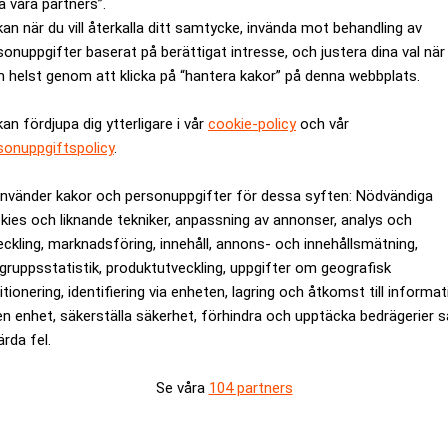
a våra partners”.
kan när du vill återkalla ditt samtycke, invända mot behandling av
sonuppgifter baserat på berättigat intresse, och justera dina val när
 helst genom att klicka på “hantera kakor” på denna webbplats.
kan fördjupa dig ytterligare i vår
cookie-policy
och vår
sonuppgiftspolicy
.
ande sanktioner
efter invasionen av Ukraina har ryska kolbolag t
använder kakor och personuppgifter för dessa syften: Nödvändiga
kies och liknande tekniker, anpassning av annonser, analys och
eckling, marknadsföring, innehåll, annons- och innehållsmätning,
del av exporten, har stoppat importen helt. Försöken att styra o
gruppsstatistik, produktutveckling, uppgifter om geografisk
itionering, identifiering via enheten, lagring och åtkomst till informa
en enhet, säkerställa säkerhet, förhindra och upptäcka bedrägerier 
tnam har ökat, men inte tillräckligt för att kompensera för bortfa
ärda fel.
å termiskt kol rasat till de lägsta nivåerna på flera år, pressad
Se våra
104 partners
ts sälja med kraftiga rabatter
för att behålla tillgången till hårdva