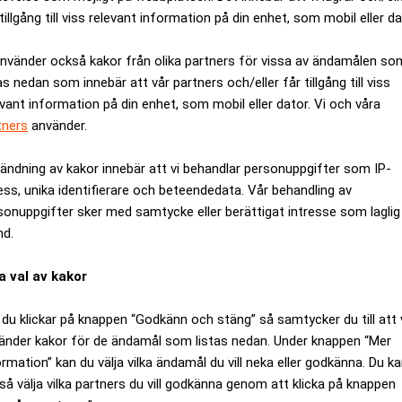
tillgång till viss relevant information på din enhet, som mobil eller da
använder också kakor från olika partners för vissa av ändamålen so
as nedan som innebär att vår partners och/eller får tillgång till viss
evant information på din enhet, som mobil eller dator. Vi och våra
tners
använder.
börda för den pressade kolsektorn i Ryssland. (Foto: Phelan M
n del av landets BNP och statsintäkter är sektorn viktig för syssels
ändning av kakor innebär att vi behandlar personuppgifter som IP-
40 000 personer med kolgruvorna.
ess, unika identifierare och beteendedata. Vår behandling av
sonuppgifter sker med samtycke eller berättigat intresse som laglig
ANNONS
nd.
a val av kakor
du klickar på knappen “Godkänn och stäng” så samtycker du till att 
änder kakor för de ändamål som listas nedan. Under knappen “Mer
ormation” kan du välja vilka ändamål du vill neka eller godkänna. Du k
så välja vilka partners du vill godkänna genom att klicka på knappen