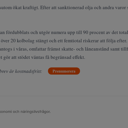
utom ökat kraftigt. Efter att sanktionerad olja och andra varor 
 fördubblats och utgör numera upp till 90 procent av det totala
över 20 kolbolag stängt och ett femtiotal riskerar att följa efter.
ogs i våras, omfattar främst skatte- och låneanstånd samt tillfä
t gör att stödet väntas få begränsad effekt.
brev är kostnadsfritt:
Prenumerera
konomi och näringslivsfrågor.