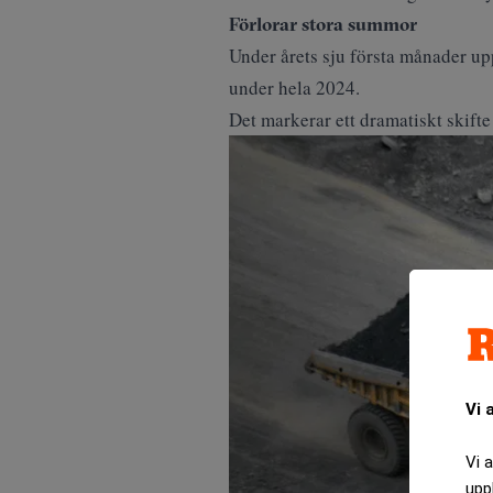
Förlorar stora summor
Under årets sju första månader u
under hela 2024.
Det markerar ett dramatiskt skift
Vi 
Vi 
upp