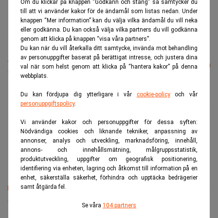
Om du klickar på knappen “Godkänn och stäng” så samtycker du
Redan i juli i år meddelade von der Leyen att unionen och
till att vi använder kakor för de ändamål som listas nedan. Under
knappen “Mer information” kan du välja vilka ändamål du vill neka
Indonesien nått en ”politisk överenskommelse” om
eller godkänna. Du kan också välja vilka partners du vill godkänna
frihandel.
genom att klicka på knappen “visa våra partners”.
Du kan när du vill återkalla ditt samtycke, invända mot behandling
av personuppgifter baserat på berättigat intresse, och justera dina
Läs mer från Realtid - vårt nyhetsbrev
Prenumerera
val när som helst genom att klicka på “hantera kakor” på denna
är kostnadsfritt:
webbplats.
Avtal
EU
Frihandel
Du kan fördjupa dig ytterligare i vår
cookie-policy
och vår
personuppgiftspolicy
.
Vi använder kakor och personuppgifter för dessa syften:
Nyhetsbyrån TT
Nödvändiga cookies och liknande tekniker, anpassning av
Sveriges ledande nyhetsbyrå sedan 1921
annonser, analys och utveckling, marknadsföring, innehåll,
annons- och innehållsmätning, målgruppsstatistik,
produktutveckling, uppgifter om geografisk positionering,
identifiering via enheten, lagring och åtkomst till information på en
enhet, säkerställa säkerhet, förhindra och upptäcka bedrägerier
samt åtgärda fel.
Senaste lediga jobben
Se våra
104 partners