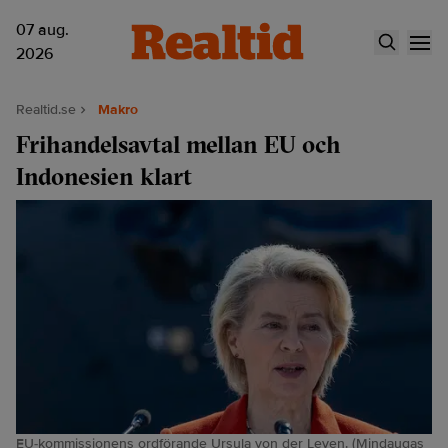
07 aug.
2026
Realtid.se
Makro
Frihandelsavtal mellan EU och
Indonesien klart
EU-kommissionens ordförande Ursula von der Leyen. (Mindaugas