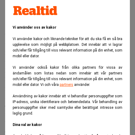
Vi använder oss av kakor
”Vårt avtal med Indonesien skapar nya möjligheter för
Vi använder kakor och liknande tekniker för att du ska få en så bra
företag och lantbrukare i en stor och växande ekonomi.
upplevelse som möjligt på webbplatsen. Det innebär att vi lagrar
och/eller får tillgång till viss relevant information på din enhet, som
Det här förser oss också med en stabil och förutsebar
mobil eller dator.
tillgång till nödvändiga råvaror som är avgörande för
Vi använder också kakor från olika partners för vissa av
Europas gröna teknik och stålindustri”, säger EU-
ändamålen som listas nedan som innebär att vår partners
kommissionens ordförande Ursula von der Leyen i ett
och/eller får tillgång till viss relevant information på din enhet, som
mobil eller dator. Vi och våra
partners
använder.
pressmeddelande.
Avtalet innebär bland annat att exporten av varor från EU,
Användning av kakor innebär att vi behandlar personuppgifter som
IP-adress, unika identifierare och beteendedata. Vår behandling av
däribland bilar och jordbruksprodukter, till Indonesien
personuppgifter sker med samtycke eller berättigat intresse som
förenklas. Enligt kommissionen kommer avtalet att
laglig grund.
bespara EU-exportörer 600 miljoner euro per år, omkring
Dina val av kakor
6,6 miljarder kronor.