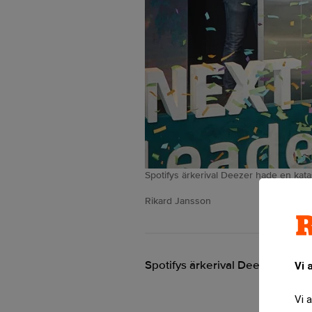
Spotifys ärkerival Deezer hade en katas
Rikard Jansson
Spotifys ärkerival Deezer hade e
Vi 
Vi 