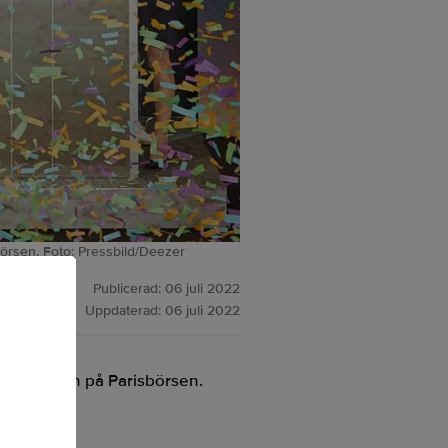
sbörsen. Foto: Pressbild/Deezer
Publicerad:
06 juli 2022
Uppdaterad:
06 juli 2022
emiärhandeln på Parisbörsen.