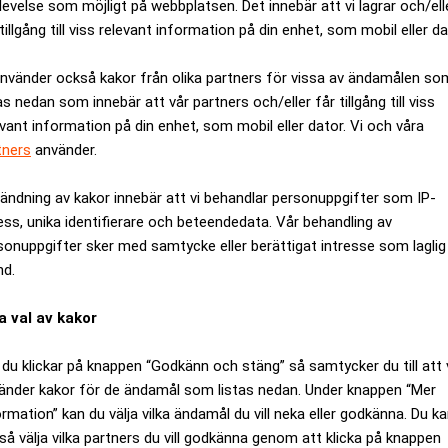
levelse som möjligt på webbplatsen. Det innebär att vi lagrar och/ell
tillgång till viss relevant information på din enhet, som mobil eller da
använder också kakor från olika partners för vissa av ändamålen so
as nedan som innebär att vår partners och/eller får tillgång till viss
evant information på din enhet, som mobil eller dator. Vi och våra
tners
använder.
ändning av kakor innebär att vi behandlar personuppgifter som IP-
ess, unika identifierare och beteendedata. Vår behandling av
sonuppgifter sker med samtycke eller berättigat intresse som laglig
nd.
a val av kakor
örsen genom att gå samman med en spac. Affären var värd cirka 
t på nya streamingtjänster och tech-bolag generellt.
du klickar på knappen “Godkänn och stäng” så samtycker du till att 
så allt tuffare. Apple Music och Amazon är aktiva området och
änder kakor för de ändamål som listas nedan. Under knappen “Mer
ormation” kan du välja vilka ändamål du vill neka eller godkänna. Du k
så välja vilka partners du vill godkänna genom att klicka på knappen
under 2022. Spotify är ned cirka 70 procent sedan starten på 202