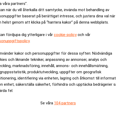
a våra partners”.
kan när du vill återkalla ditt samtycke, invända mot behandling av
 siffror. Förlusten under förra året var 120,6 miljoner euro. Målet
sonuppgifter baserat på berättigat intresse, och justera dina val när
å lönsamhet. Bolaget har idag en marknadsandel om blott 2 proc
 helst genom att klicka på “hantera kakor” på denna webbplats.
kan fördjupa dig ytterligare i vår
cookie-policy
och vår
starka på den franska hemmamarknaden där marknadsandelen upp
sonuppgiftspolicy
.
för bolaget. Där uppgår marknadsandelen till 17 procent. Deezer
rtners när man gått in på en ny marknad.
använder kakor och personuppgifter för dessa syften: Nödvändiga
n, Hans-Holger Albrecht. Albrecht var vd 2015-2021. Han har tidi
kies och liknande tekniker, anpassning av annonser, analys och
 annat Storytels styrelse.
eckling, marknadsföring, innehåll, annons- och innehållsmätning,
gruppsstatistik, produktutveckling, uppgifter om geografisk
rev är kostnadsfritt:
itionering, identifiering via enheten, lagring och åtkomst till informa
Prenumerera
en enhet, säkerställa säkerhet, förhindra och upptäcka bedrägerier 
ärda fel.
t
Spotify
Se våra
104 partners