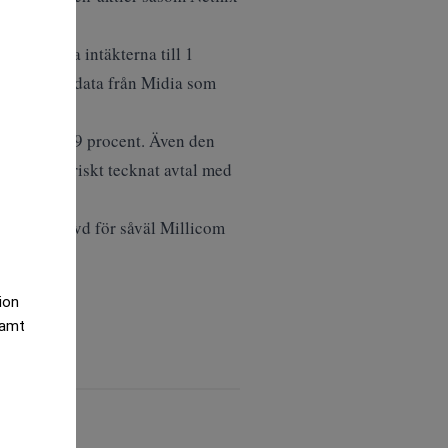
 är att öka intäkterna till 1
ent enligt data från Midia som
går till 29 procent. Även den
 har historiskt tecknat avtal med
gare varit vd för såväl Millicom
tion
samt