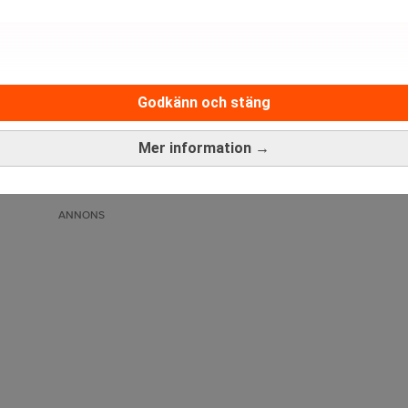
Godkänn och stäng
Medarbetare inom Intern styrni
Sista ansökningsdag:
13/06/
Mer information →
ANNONS