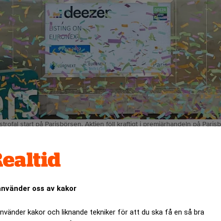
trofal start på Parisbörsen. Aktien föll kraftigt i premiärhandeln på Pari
n katastrofal start på Parisbörsen. Aktien föll kraftigt i pr
använder oss av kakor
ANNONS
använder kakor och liknande tekniker för att du ska få en så bra