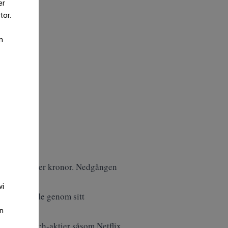
er
tor.
m
11,6 miljarder kronor. Nedgången
vi
 även Google genom sitt
an
2. Andra tech-aktier såsom Netflix