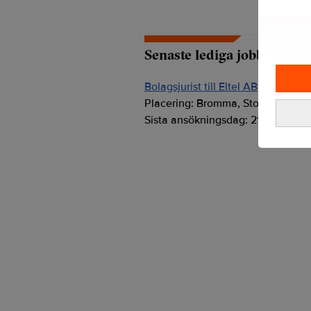
Senaste lediga jobben
Bolagsjurist till Eltel AB
Placering:
Bromma, Stockholm
Sista ansökningsdag:
21/08/2026