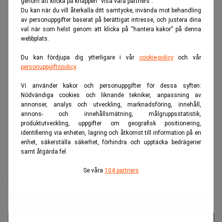
genom att klicka på knappen “visa våra partners”.
Du kan när du vill återkalla ditt samtycke, invända mot behandling
av personuppgifter baserat på berättigat intresse, och justera dina
val när som helst genom att klicka på “hantera kakor” på denna
webbplats.
Du kan fördjupa dig ytterligare i vår
cookie-policy
och vår
personuppgiftspolicy
.
Vi använder kakor och personuppgifter för dessa syften:
Nödvändiga cookies och liknande tekniker, anpassning av
annonser, analys och utveckling, marknadsföring, innehåll,
annons- och innehållsmätning, målgruppsstatistik,
produktutveckling, uppgifter om geografisk positionering,
identifiering via enheten, lagring och åtkomst till information på en
enhet, säkerställa säkerhet, förhindra och upptäcka bedrägerier
samt åtgärda fel.
Realtid.se
Makro
Se våra
104 partners
Microsoft lättar på klimatkraven – tar
hjälp av Big Oil