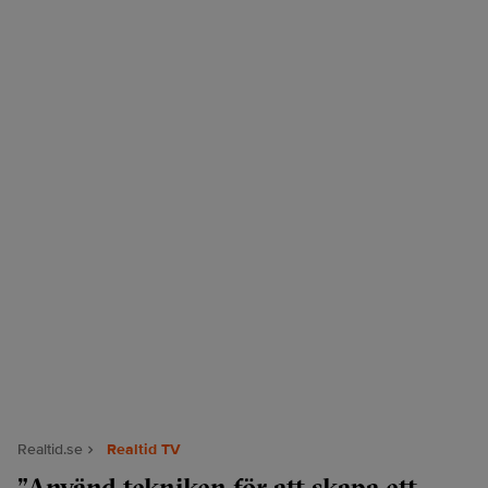
Realtid.se
Realtid TV
”Använd tekniken för att skapa ett