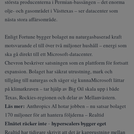
största producenterna i Permian‑bassängen – det enorma
olje‑ och gasområdet i Västtexas – ser datacenter som
nästa stora affärsområde.
Enligt
Fortune
bygger bolaget nu naturgasbaserad kraft
motsvarande el till över två miljoner hushåll – energi som
ska gå direkt till ett Microsoft-datacenter.
Chevron beskriver satsningen som en plattform för fortsatt
expansion. Bolaget har säkrat utrustning, mark och
tillgång till naturgas och säger sig kunnaMicrosoft lättar
på klimatkraven – tar hjälp av Big Oil skala upp i både
Texas, Rockies‑regionen och delar av Mellanvästern.
Läs mer:
Anthropics AI hotar jobben – nu satsar bolaget
170 miljoner för att hantera följderna – Realtid
Elnätet räcker inte – hyperscalers bygger eget
Realtid har tidigare skrivit att det är kapprustning mellan