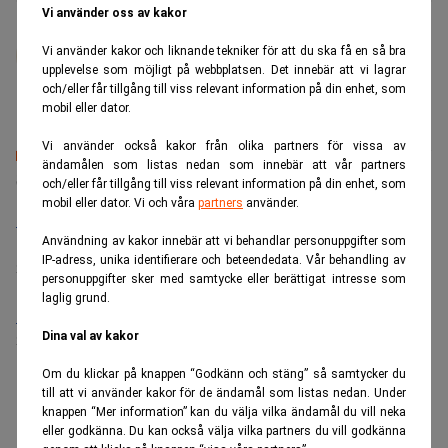
Vi använder oss av kakor
Johan Colliander
Vi använder kakor och liknande tekniker för att du ska få en så bra
Mångårig ekonomijournalist. Tidigare på
upplevelse som möjligt på webbplatsen. Det innebär att vi lagrar
Fastighetsvärlden, Fri Köpenskap, Food Supply.
och/eller får tillgång till viss relevant information på din enhet, som
mobil eller dator.
Vi använder också kakor från olika partners för vissa av
ändamålen som listas nedan som innebär att vår partners
Senaste lediga jobben
och/eller får tillgång till viss relevant information på din enhet, som
mobil eller dator. Vi och våra
partners
använder.
Bolagsjurist till Eltel AB
Användning av kakor innebär att vi behandlar personuppgifter som
Placering:
Bromma, Stockholm
IP-adress, unika identifierare och beteendedata. Vår behandling av
Sista ansökningsdag:
21/08/2026
personuppgifter sker med samtycke eller berättigat intresse som
laglig grund.
Medarbetare inom Intern styrning och kontroll till Alecta
Dina val av kakor
Sista ansökningsdag:
13/06/2026
Om du klickar på knappen “Godkänn och stäng” så samtycker du
till att vi använder kakor för de ändamål som listas nedan. Under
ANNONS
knappen “Mer information” kan du välja vilka ändamål du vill neka
eller godkänna. Du kan också välja vilka partners du vill godkänna