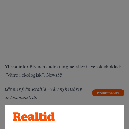
Missa inte:
Bly och andra tungmetaller i svensk choklad:
”Värre i ekologisk”. News55
Läs mer från Realtid - vårt nyhetsbrev
Prenumerera
är kostnadsfritt:
Choklad
Kakao
Marabou
Matpriser
Nestlé
Råvaror