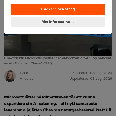
Godkänn och stäng
Mer information →
Chevron blir Microsofts partner när AI-boomen driver upp behovet
av el. (Foto: Jeff Chiu /AP/TT/)
Karin
Publicerad:
08 aug. 2026
Andersen
Uppdaterad:
08 aug. 2026
Microsoft lättar på klimatkraven för att kunna
expandera sin AI-satsning. I ett nytt samarbete
levererar oljejätten Chevron naturgasbaserad kraft till