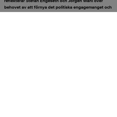
reflekterar Stefan Engeseth och Jörgen Wahl över
behovet av att förnya det politiska engagemanget och
hur modern teknik kan användas för att överbrygga
klyftan mellan medborgare och beslutsfattare.
Titta på
videosidan
för en ren videoupplevelse.
ANNONS