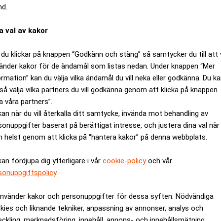
nd.
000-80.000 kronor, försvann den 22 december och återfanns på 
a val av kakor
h Country Club.
du klickar på knappen “Godkänn och stäng” så samtycker du till att 
igt som att ”Madoff sover med fiskarna”, men andemeningen uppg
änder kakor för de ändamål som listas nedan. Under knappen “Mer
ANNONS
ormation” kan du välja vilka ändamål du vill neka eller godkänna. Du k
så välja vilka partners du vill godkänna genom att klicka på knappen
a våra partners”.
kan när du vill återkalla ditt samtycke, invända mot behandling av
sonuppgifter baserat på berättigat intresse, och justera dina val när
 helst genom att klicka på “hantera kakor” på denna webbplats.
kan fördjupa dig ytterligare i vår
cookie-policy
och vår
sonuppgiftspolicy
.
använder kakor och personuppgifter för dessa syften: Nödvändiga
kies och liknande tekniker, anpassning av annonser, analys och
eckling, marknadsföring, innehåll, annons- och innehållsmätning,