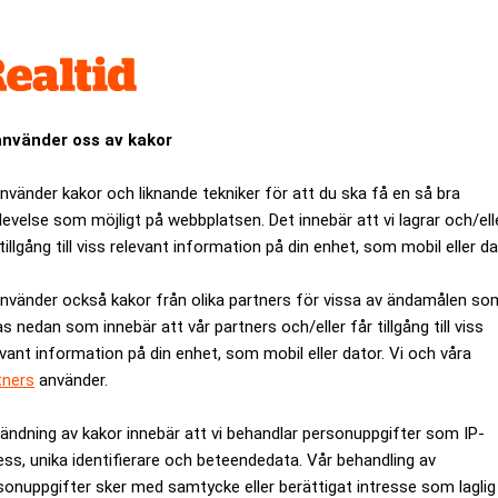
använder oss av kakor
använder kakor och liknande tekniker för att du ska få en så bra
levelse som möjligt på webbplatsen. Det innebär att vi lagrar och/ell
tillgång till viss relevant information på din enhet, som mobil eller da
använder också kakor från olika partners för vissa av ändamålen so
as nedan som innebär att vår partners och/eller får tillgång till viss
evant information på din enhet, som mobil eller dator. Vi och våra
 som anklagas för att ha försnillat bort nästan 400 miljarder kr
tners
använder.
versatt:
terlämna stulen egendom till rättmätiga ägare. Signerat av – up
ändning av kakor innebär att vi behandlar personuppgifter som IP-
ess, unika identifierare och beteendedata. Vår behandling av
gjord i koppar och föreställer två män som sitter på en ställnin
sonuppgifter sker med samtycke eller berättigat intresse som laglig
atyn var från början placerad av Madoff intill poolen vid hans F