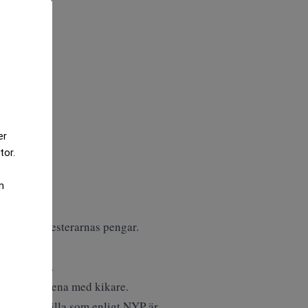
er
tor.
m
onor av investerarnas pengar.
pfostrarna”.
g varav den ena med kikare.
lorida-lyxvilla som enligt NYP är