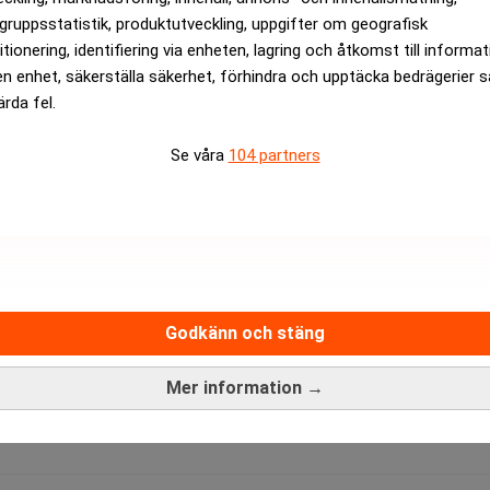
gruppsstatistik, produktutveckling, uppgifter om geografisk
itionering, identifiering via enheten, lagring och åtkomst till informa
est i sin New York-lägenhet värd drygt 50 miljoner kronor enlig
en enhet, säkerställa säkerhet, förhindra och upptäcka bedrägerier 
an en lista på alla sina tillgångar till amerikanska finansinspek
ärda fel.
Island utanför New York, inlämnat ytterligare en stämning mot 
Se våra
104 partners
 miljoner kronor på Madoff-skandalen.
atyn med lappen i New York Post.
rev är kostnadsfritt:
Prenumerera
Godkänn och stäng
Mer information →