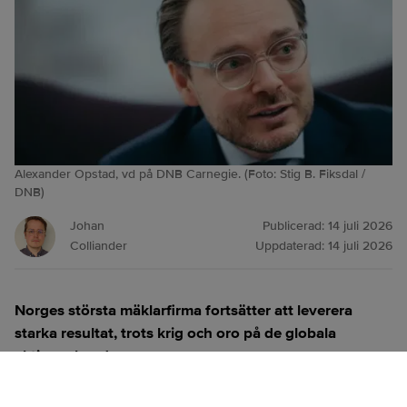
Alexander Opstad, vd på DNB Carnegie. (Foto: Stig B. Fiksdal /
DNB)
Johan
Publicerad:
14 juli 2026
Colliander
Uppdaterad:
14 juli 2026
Norges största mäklarfirma fortsätter att leverera
starka resultat, trots krig och oro på de globala
aktiemarknaderna.
ANNONS