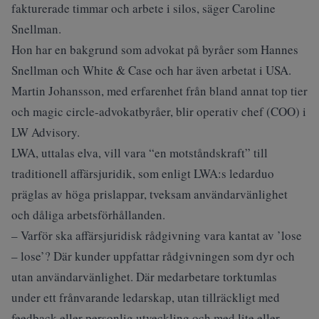
fakturerade timmar och arbete i silos, säger Caroline
Snellman.
Hon har en bakgrund som advokat på byråer som Hannes
Snellman och White & Case och har även arbetat i USA.
Martin Johansson, med erfarenhet från bland annat top tier
och magic circle-advokatbyråer, blir operativ chef (COO) i
LW Advisory.
LWA, uttalas elva, vill vara “en motståndskraft” till
traditionell affärsjuridik, som enligt LWA:s ledarduo
präglas av höga prislappar, tveksam användarvänlighet
och dåliga arbetsförhållanden.
– Varför ska affärsjuridisk rådgivning vara kantat av ’lose
– lose’? Där kunder uppfattar rådgivningen som dyr och
utan användarvänlighet. Där medarbetare torktumlas
under ett frånvarande ledarskap, utan tillräckligt med
feedback eller personlig utveckling och med lite eller