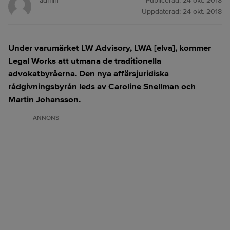
admin
Publicerad:
24 okt. 2018
Uppdaterad:
24 okt. 2018
Under varumärket LW Advisory, LWA [elva], kommer
Legal Works att utmana de traditionella
advokatbyråerna. Den nya affärsjuridiska
rådgivningsbyrån leds av Caroline Snellman och
Martin Johansson.
ANNONS