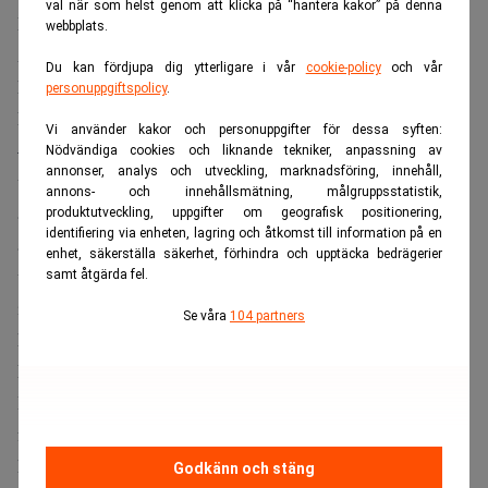
val när som helst genom att klicka på “hantera kakor” på denna
Martin Johansson blir delägare i det nya dotterbolaget LW
webbplats.
Advisory. Däremot arbetar man inte med delägarskap som
Du kan fördjupa dig ytterligare i vår
cookie-policy
och vår
karriärväg, förklarar koncernchef Anna Lensmar-
personuppgiftspolicy
.
Friedman.
Vi använder kakor och personuppgifter för dessa syften:
– Vi ser att vi kommer att driva verksamheten mer som ett
Nödvändiga cookies och liknande tekniker, anpassning av
annonser, analys och utveckling, marknadsföring, innehåll,
vanligt aktiebolag. Visst finns det möjlighet att ta in fler
annons- och innehållsmätning, målgruppsstatistik,
ägare i kretsen, men vi fungerar inte som en traditionell
produktutveckling, uppgifter om geografisk positionering,
identifiering via enheten, lagring och åtkomst till information på en
advokatbyrå som delar ut vinsten i slutet av året, utan vi
enhet, säkerställa säkerhet, förhindra och upptäcka bedrägerier
vill framför allt bygga bolaget tillsammans. Vi har olika
samt åtgärda fel.
incitamentsstrukturer och marknadsmässiga löner, men vi
Se våra
104 partners
konkurrerar inte främst med lön säger Anna Lensmar-
Friedman.
I det pågående kriget om talangerna har ingångslönerna
för jurister drivits upp i nivåer i storleksordningen 40 000
kronor i månaden.
Godkänn och stäng