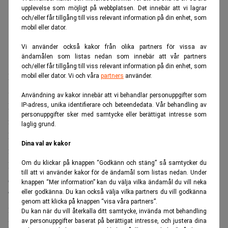
upplevelse som möjligt på webbplatsen. Det innebär att vi lagrar
och/eller får tillgång till viss relevant information på din enhet, som
mobil eller dator.
Vi använder också kakor från olika partners för vissa av
ändamålen som listas nedan som innebär att vår partners
och/eller får tillgång till viss relevant information på din enhet, som
LW Advisory drivs som ett dotterbolag till Legal Works,.
mobil eller dator. Vi och våra
partners
använder.
Sedan tidigare finns även dotterbolaget Privacy Works.
Användning av kakor innebär att vi behandlar personuppgifter som
Medan Legal Works, som bland annat arbetar med
IP-adress, unika identifierare och beteendedata. Vår behandling av
personuppgifter sker med samtycke eller berättigat intresse som
rekrytering, har många av de stora advokatbyråerna som
laglig grund.
kunder, är dotterbolagen konkurrenter ute på marknaden
Dina val av kakor
för affärsjuridik.
LWA kommer även att erbjuda extern bolagsjurist och tar
Om du klickar på knappen “Godkänn och stäng” så samtycker du
till att vi använder kakor för de ändamål som listas nedan. Under
därmed upp kampen med exempelvis Fondia.
knappen “Mer information” kan du välja vilka ändamål du vill neka
eller godkänna. Du kan också välja vilka partners du vill godkänna
Totalt sett sysselsätter koncernen Legal Works i dag cirka
genom att klicka på knappen “visa våra partners”.
25 personer, varav ett 15-tal är anställda i bolaget.
Du kan när du vill återkalla ditt samtycke, invända mot behandling
av personuppgifter baserat på berättigat intresse, och justera dina
Företaget ägs av en mindre krets. Caroline Snellman och