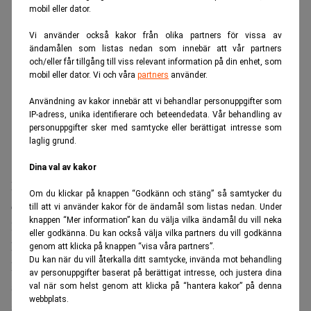
mobil eller dator.
Vi använder också kakor från olika partners för vissa av
ändamålen som listas nedan som innebär att vår partners
och/eller får tillgång till viss relevant information på din enhet, som
mobil eller dator. Vi och våra
partners
använder.
Användning av kakor innebär att vi behandlar personuppgifter som
IP-adress, unika identifierare och beteendedata. Vår behandling av
personuppgifter sker med samtycke eller berättigat intresse som
laglig grund.
Dina val av kakor
Enligt en europeisk underrättelserapport som
Reuters
tagit
Om du klickar på knappen “Godkänn och stäng” så samtycker du
del av riskerar Ryssland en ”explosiv” bankkris eftersom
till att vi använder kakor för de ändamål som listas nedan. Under
knappen “Mer information” kan du välja vilka ändamål du vill neka
landets banker fått bära en allt större del av bördan för
eller godkänna. Du kan också välja vilka partners du vill godkänna
krigsekonomin.
genom att klicka på knappen “visa våra partners”.
Du kan när du vill återkalla ditt samtycke, invända mot behandling
Rapporten, som färdigställdes i juni inför EU:s 21:a
av personuppgifter baserat på berättigat intresse, och justera dina
sanktionspaket, varnar för att försämrade lån och växande
val när som helst genom att klicka på “hantera kakor” på denna
webbplats.
skuldsättning hos hushållen skapar en situation som kan