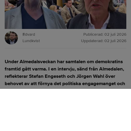
Edvard
Publicerad:
02 juli 2026
Lundkvist
Uppdaterad:
02 juli 2026
Under Almedalsveckan har samtalen om demokratins
framtid gått varma. I en intervju, sänd från Almedalen,
reflekterar Stefan Engeseth och Jörgen Wahl över
behovet av att förnya det politiska engagemanget och
hur modern teknik kan användas för att överbrygga
klyftan mellan medborgare och beslutsfattare.
Titta på
videosidan
för en ren videoupplevelse.
ANNONS