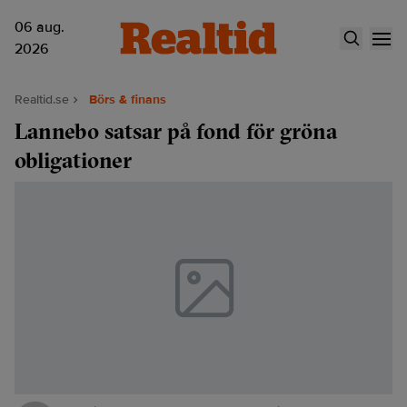
06 aug.
2026
Realtid.se
Börs & finans
Lannebo satsar på fond för gröna
obligationer