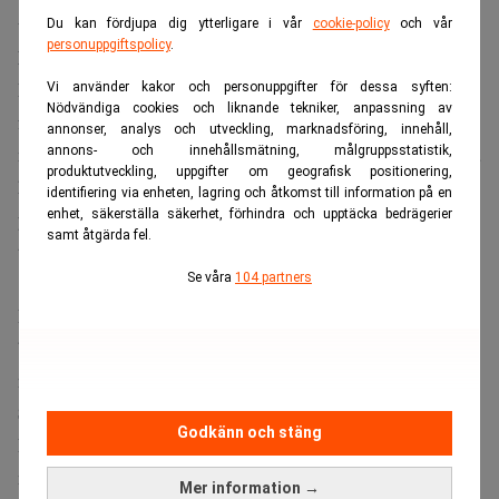
utlösas av nya sanktioner mot banksektorn.
Du kan fördjupa dig ytterligare i vår
cookie-policy
och vår
personuppgiftspolicy
.
Missa inte:
Nytt EU-rekord i rysk gasimport. Realtid
Rapporten menar att uppskattningsvis 10 procent av
Vi använder kakor och personuppgifter för dessa syften:
Nödvändiga cookies och liknande tekniker, anpassning av
företagslånen är osäkra, en kraftig ökning sedan 2024,
annonser, analys och utveckling, marknadsföring, innehåll,
medan andelen nödlidande lån hos vissa storbanker nått så
annons- och innehållsmätning, målgruppsstatistik,
produktutveckling, uppgifter om geografisk positionering,
högt som 15 procent. Mer än 500 000 ryssar gick i
identifiering via enheten, lagring och åtkomst till information på en
enhet, säkerställa säkerhet, förhindra och upptäcka bedrägerier
personlig konkurs under 2025, en ökning med nästan en
samt åtgärda fel.
tredjedel, samtidigt som statliga program uppmuntrat över
Se våra
104 partners
13 miljoner ryssar att ta minst tre lån samtidigt.
Rysslands centralbank har tonat ned riskerna för en större
Filipp Gabunia
bankkris, och vice centralbankschef
sade
nyligen att sårbarheterna i finanssektorn inte är kritiska.
Statskassan pressas – pensioner i farozonen
Godkänn och stäng
Den ryska statsbudgetens underskott hade vid utgången av
maj svällt till 6 biljoner rubel (83 miljarder dollar), mer än
Mer information →