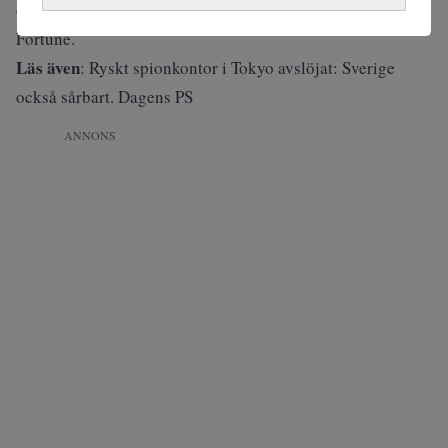
dubbelt så mycket som vid samma tidpunkt 2025, skriver
Fortune
.
Läs även
:
Ryskt spionkontor i Tokyo avslöjat: Sverige
också sårbart. Dagens PS
ANNONS