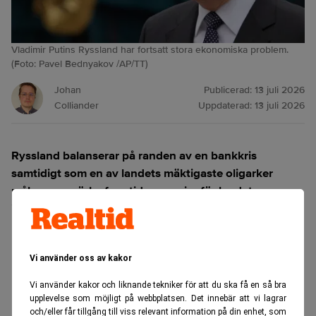
Vladimir Putins Ryssland har fortsatt stora ekonomiska problem.
(Foto: Pavel Bednyakov /AP/TT)
Johan
Publicerad:
13 juli 2026
Colliander
Uppdaterad:
13 juli 2026
Ryssland balanserar på randen av en bankkris
samtidigt som en av landets mäktigaste oligarker
målar upp mörka framtidsscenarier för landet,
inklusive risken att president Vladimir Putin griper till
kärnvapen om kriget går i baklås.
ANNONS
Vi använder oss av kakor
Vi använder kakor och liknande tekniker för att du ska få en så bra
upplevelse som möjligt på webbplatsen. Det innebär att vi lagrar
och/eller får tillgång till viss relevant information på din enhet, som