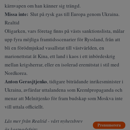
kärnvapen om han känner sig trängd.
Missa inte:
Slut på rysk gas till Europa genom Ukraina.
Realtid
Oligarken, vars företag finns på västs sanktionslista, målar
upp fyra möjliga framtidsscenarier för Ryssland, från att
bli en förödmjukad vasallstat till västvärlden, en
marionettstat åt Kina, ett land i kaos i ett inbördeskrig
mellan krigsherrar, eller en isolerad eremitstat i stil med
Nordkorea.
Anton Gerasjtjenko
, tidigare biträdande inrikesminister i
Ukraina, avfärdar uttalandena som Kremlpropaganda och
menar att Melnitjenko för fram budskap som Moskva inte
vill uttala officiellt.
Läs mer från Realtid - vårt nyhetsbrev
Prenumerera
är kostnadsfritt: