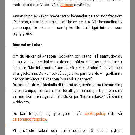
marknadsstrukturen som helhet?
mobil eller dator. Vi och våra
partners
använder.
Missa inte:
Meteorologer erbjuds miljonlön på
Användning av kakor innebär att vi behandlar personuppgifter som
hedgefonder. Realtid
IP-adress, unika identifierare och beteendedata. Vår behandling av
personuppgifter sker med samtycke eller berättigat intresse som
laglig grund.
Läs mer från Realtid - vårt nyhetsbrev
Prenumerera
Dina val av kakor
är kostnadsfritt:
Om du klickar på knappen “Godkänn och stäng” så samtycker du
Hedgefonder
Wall Street
till att vi använder kakor för de ändamål som listas nedan. Under
knappen “Mer information” kan du välja vilka ändamål du vill neka
eller godkänna. Du kan också välja vilka partners du vill godkänna
genom att klicka på knappen “visa våra partners”.
Simon Kronö
Du kan när du vill återkalla ditt samtycke, invända mot behandling
Realtids redaktionschef. Journalist med över tio års
av personuppgifter baserat på berättigat intresse, och justera dina
erfarenhet. Tidigare på bland annat Aftonbladet, Omni
val när som helst genom att klicka på “hantera kakor” på denna
och Dagens Nyheter.
webbplats.
Du kan fördjupa dig ytterligare i vår
cookie-policy
och vår
personuppgiftspolicy
.
Senaste lediga jobben
Vi använder kakor och personuppgifter för dessa syften: