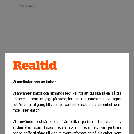
ANNONS
Vi använder oss av kakor
Vi använder kakor och liknande tekniker för att du ska få en så bra
upplevelse som möjligt på webbplatsen. Det innebär att vi lagrar
och/eller får tillgång till viss relevant information på din enhet, som
mobil eller dator.
Men frågan som plågar branschen kvarstår: när algoritmer
byggda för matematisk förutsägbarhet stöter på mönster
Vi använder också kakor från olika partners för vissa av
ändamålen som listas nedan som innebär att vår partners
som de inte kan tolka – vad händer då med
och/eller får tillgång till viss relevant information på din enhet, som