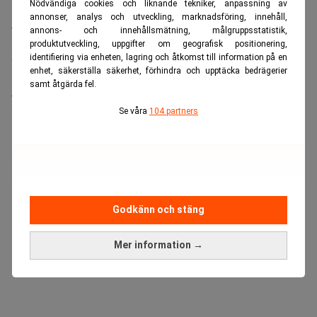
Nödvändiga cookies och liknande tekniker, anpassning av
annonser, analys och utveckling, marknadsföring, innehåll,
Bolagsjurist till Eltel AB
annons- och innehållsmätning, målgruppsstatistik,
Placering:
Bromma, Stockholm
produktutveckling, uppgifter om geografisk positionering,
Sista ansökningsdag:
21/08/2026
identifiering via enheten, lagring och åtkomst till information på en
enhet, säkerställa säkerhet, förhindra och upptäcka bedrägerier
samt åtgärda fel.
Medarbetare inom Intern styrning och kontroll till Alecta
Sista ansökningsdag:
13/06/2026
Se våra
104 partners
ANNONS
Godkänn och stäng
Mer information →