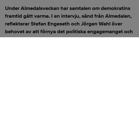
Under Almedalsveckan har samtalen om demokratins
framtid gått varma. I en intervju, sänd från Almedalen,
reflekterar Stefan Engeseth och Jörgen Wahl över
behovet av att förnya det politiska engagemanget och
hur modern teknik kan användas för att överbrygga
klyftan mellan medborgare och beslutsfattare.
Titta på
videosidan
för en ren videoupplevelse.
ANNONS