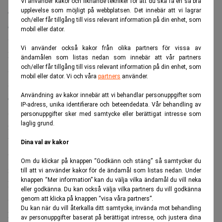
Vi använder kakor och liknande tekniker för att du ska få en så bra
överklaga beslutet. Enligt Corren finns det rättsfall i USA
upplevelse som möjligt på webbplatsen. Det innebär att vi lagrar
och/eller får tillgång till viss relevant information på din enhet, som
där den personliga patentinnehavaren har haft rätt att
mobil eller dator.
väcka talan i domstol.
Vi använder också kakor från olika partners för vissa av
Får han inte rätt i frågan om rättegångskostnader, så är det
ändamålen som listas nedan som innebär att vår partners
och/eller får tillgång till viss relevant information på din enhet, som
stor risk att hans möjligheter att i det andra målet, där han
mobil eller dator. Vi och våra
partners
använder.
stämt sina tidigare advokater för att ha sjabblat,
Användning av kakor innebär att vi behandlar personuppgifter som
omintetgörs. Lans tidigare advokat, Adduci, Mastriani &
IP-adress, unika identifierare och beteendedata. Vår behandling av
Schaumberg, fick nämligen dokument som visade hur
personuppgifter sker med samtycke eller berättigat intresse som
laglig grund.
förhållandena såg ut mellan Lans personligen och
Uniboard AB, men valde ändå att lämna in den
Dina val av kakor
ursprungliga stämningen i Lans namn utan att rådgöra
Om du klickar på knappen “Godkänn och stäng” så samtycker du
med Lans i frågan. Förutom AMS anlitade Lans advokat
till att vi använder kakor för de ändamål som listas nedan. Under
knappen “Mer information” kan du välja vilka ändamål du vill neka
Peter Utterström på Delphi & Co 1996.
eller godkänna. Du kan också välja vilka partners du vill godkänna
Statsvetaren Erik Moberg har studerat alla handlingar i i
genom att klicka på knappen “visa våra partners”.
Du kan när du vill återkalla ditt samtycke, invända mot behandling
processerna som Lans är inblandad i.
av personuppgifter baserat på berättigat intresse, och justera dina