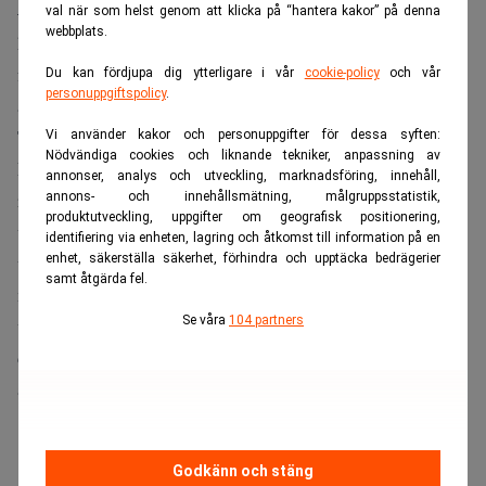
–Det är ingen vanlig rättegång det här. Slutsatsen är att det
val när som helst genom att klicka på “hantera kakor” på denna
webbplats.
handlar om ett justitiemord. I själva verket har nog
företagens syfte redan från början varit att krossa Lans för
Du kan fördjupa dig ytterligare i vår
cookie-policy
och vår
personuppgiftspolicy
.
att kunna överta hans övriga patent, säger Erik Moberg till
TV 4.
Vi använder kakor och personuppgifter för dessa syften:
Nödvändiga cookies och liknande tekniker, anpassning av
Fastställs domen, och om inte Håkan Lans kan betala
annonser, analys och utveckling, marknadsföring, innehåll,
rättegångskostnaderna på 100 miljoner kronor, så kan i
annons- och innehållsmätning, målgruppsstatistik,
produktutveckling, uppgifter om geografisk positionering,
värsta fall Håkan Lans tvingas ge upp rättigheterna till sin
identifiering via enheten, lagring och åtkomst till information på en
enhet, säkerställa säkerhet, förhindra och upptäcka bedrägerier
uppfinning på det avancerade satellitnavigeringssystem
samt åtgärda fel.
med positionsindikering för flyg och sjöfart som är
Se våra
104 partners
världsstandard i både luften och till sjöss. Enligt TV 4 kan
de patenten på sikt ge årliga intäkter på flera miljarder per
år. En av datorjättarna har gjort en sån trevare.
ANNONS
Godkänn och stäng