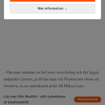
Mer information →
– Om man stämmer en hel trave stora bolag och det ligger
miljarder i potten, ja då har man väl 50 procents chans att
överleva, sa en amerikansk polis till Håkan Lans.
Läs mer från Realtid - vårt nyhetsbrev
Prenumerera
är kostnadsfritt: