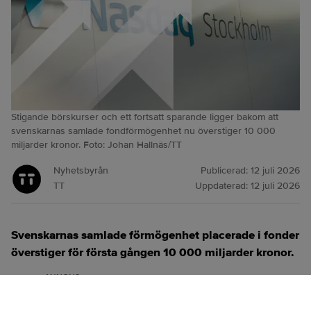
Stigande börskurser och ett fortsatt sparande ligger bakom att
svenskarnas samlade fondförmögenhet nu överstiger 10 000
miljarder kronor. Foto: Johan Hallnäs/TT
Nyhetsbyrån
Publicerad:
12 juli 2026
TT
Uppdaterad:
12 juli 2026
Svenskarnas samlade förmögenhet placerade i fonder
överstiger för första gången 10 000 miljarder kronor.
ANNONS