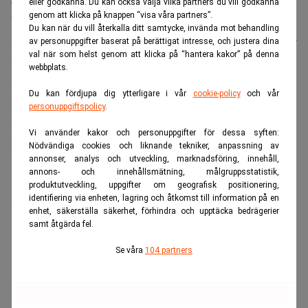
dollarsumman eller BNP-andelen.
eller godkänna. Du kan också välja vilka partners du vill godkänna
genom att klicka på knappen “visa våra partners”.
Vågade satsningar från Son
Du kan när du vill återkalla ditt samtycke, invända mot behandling
Son är känd för sina djärva satsningar på ny teknik och har
av personuppgifter baserat på berättigat intresse, och justera dina
val när som helst genom att klicka på “hantera kakor” på denna
tidigare gjort stora vinster på investeringar i bland annat
webbplats.
Alibaba, men också bakslag som konkursen i WeWork.
Du kan fördjupa dig ytterligare i vår
cookie-policy
och vår
Läs även:
OpenAI-aktier ska ge Softbank lån på 92
personuppgiftspolicy
.
miljarder. Dagens PS
Vi använder kakor och personuppgifter för dessa syften:
Bolagets just nu mest högprofilerade satsning är ChatGPT-
Nödvändiga cookies och liknande tekniker, anpassning av
utvecklaren OpenAI, där Softbanks sammanlagda
annonser, analys och utveckling, marknadsföring, innehåll,
annons- och innehållsmätning, målgruppsstatistik,
investering väntas överstiga 60 miljarder dollar innan året
produktutveckling, uppgifter om geografisk positionering,
är slut.
identifiering via enheten, lagring och åtkomst till information på en
enhet, säkerställa säkerhet, förhindra och upptäcka bedrägerier
samt åtgärda fel.
ANNONS
Se våra
104 partners