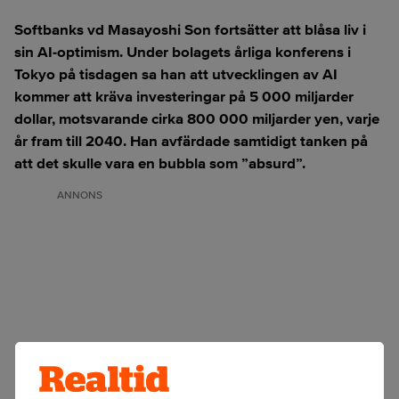
Softbanks vd Masayoshi Son fortsätter att blåsa liv i
sin AI-optimism. Under bolagets årliga konferens i
Tokyo på tisdagen sa han att utvecklingen av AI
kommer att kräva investeringar på 5 000 miljarder
dollar, motsvarande cirka 800 000 miljarder yen, varje
år fram till 2040. Han avfärdade samtidigt tanken på
att det skulle vara en bubbla som ”absurd”.
ANNONS