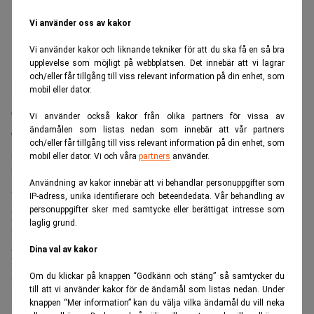
Vi använder oss av kakor
Vi använder kakor och liknande tekniker för att du ska få en så bra
upplevelse som möjligt på webbplatsen. Det innebär att vi lagrar
och/eller får tillgång till viss relevant information på din enhet, som
Under de senaste två åren har Softbank byggt upp en
mobil eller dator.
omfattande investeringsportfölj för att positionera sig som
Vi använder också kakor från olika partners för vissa av
en central aktör inom AI, med tiotals miljarder dollar i
ändamålen som listas nedan som innebär att vår partners
och/eller får tillgång till viss relevant information på din enhet, som
satsningar på OpenAI, datacenter och robotikbolag.
mobil eller dator. Vi och våra
partners
använder.
”Att spendera 800 000 miljarder yen om året kommer att
Användning av kakor innebär att vi behandlar personuppgifter som
vara en avrundningsdifferens” om AI:s intäkter utgör 20
IP-adress, unika identifierare och beteendedata. Vår behandling av
Masayoshi
personuppgifter sker med samtycke eller berättigat intresse som
procent av världens BNP år 2040, sa
Son på
laglig grund.
konferensen, enligt
Reuters
.
Dina val av kakor
Missa inte:
Bankerna gör jättevinster – tack vare SpaceX.
Realtid
Om du klickar på knappen “Godkänn och stäng” så samtycker du
till att vi använder kakor för de ändamål som listas nedan. Under
Han preciserade dock inte hur han räknat fram vare sig
knappen “Mer information” kan du välja vilka ändamål du vill neka