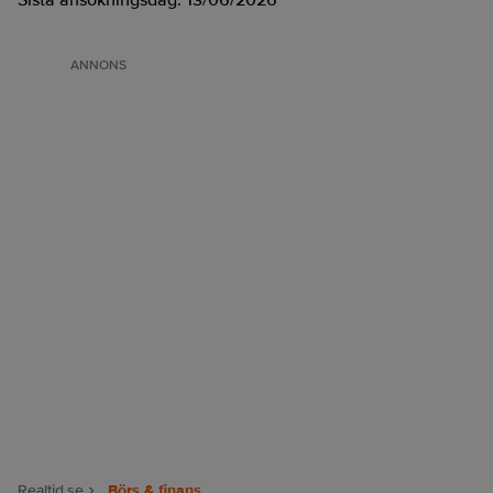
Sista ansökningsdag:
13/06/2026
ANNONS
Realtid.se
Börs & finans