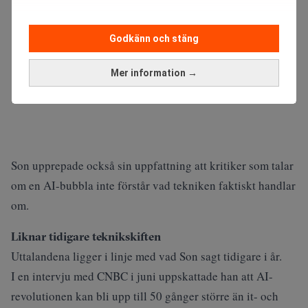
Godkänn och stäng
Mer information →
Son upprepade också sin uppfattning att kritiker som talar
om en AI-bubbla inte förstår vad tekniken faktiskt handlar
om.
Liknar tidigare teknikskiften
Uttalandena ligger i linje med vad Son sagt tidigare i år.
I en intervju med
CNBC
i juni uppskattade han att AI-
revolutionen kan bli upp till 50 gånger större än it- och