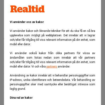
Vi använder oss av kakor
Vi använder kakor och liknande tekniker för att du ska få en så bra
upplevelse som möjligt på webbplatsen. Det innebär att vi lagrar
Cevians ägande uppgår nu till cirka 5,6 procent av
och/eller får tillgång till viss relevant information på din enhet, som
mobil eller dator.
kapitalet, motsvarande omkring 3,2 procent av rösterna.
Läs också:
Christer Gardells hårda dom när paniken
Vi använder också kakor från olika partners för vissa av
ändamålen som listas nedan som innebär att vår partners
sprider sig: ”Övervärderade” DagensPS
och/eller får tillgång till viss relevant information på din enhet, som
Sett till kapital är fonden därmed bolagets
näst största
mobil eller dator. Vi och våra
partners
använder.
ägare,
och sett till röster den fjärde största. Cevian uppger
Användning av kakor innebär att vi behandlar personuppgifter som
samtidigt att man avser att tacka ja till en inbjudan att ingå
IP-adress, unika identifierare och beteendedata. Vår behandling av
personuppgifter sker med samtycke eller berättigat intresse som
i Essitys valberedning.
laglig grund.
Christer Gardel
l framhåller att engagemanget är
Dina val av kakor
långsiktigt förankrat.