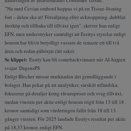
hanteringen av affärsområdet Consumer Tissue.
”Nu med Cevian ombord hoppas vi på en Tissue-lösning
fort – delen ska ut! Försäljning eller avknoppning, dubblat
återköp och tillbaka till tillväxt igen”, skriver han enligt
EFN, men understryker samtidigt att Essitys styrelse enligt
honom har blivit betydligt vassare de senaste ett till två
åren och redan påbörjat rätt saker.
Se klippet:
Essity kan bli comebackvinnare när AI-hajpen
svajar DagensPS
Enligt Blecher missar marknaden det grundläggande i
bolaget. Han pekar på att analytiker, särskilt utländska,
fokuserar på detaljer kring råvarupriser och svag tillväxt,
medan vinsten per aktie enligt honom stigit från 13 till 18
kronor samtidigt som värderingen fallit från 18 till 13
gånger vinsten. För 2025 landade Essitys resultat per aktie
på 18,37 kronor, enligt EFN.