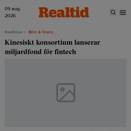
09 aug.
2026
Realtid.se
Börs & finans
Kinesiskt konsortium lanserar
miljardfond för fintech