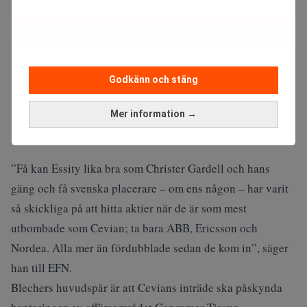
Godkänn och stäng
Mer information →
”Få kan Essity lika bra som Christer Gardell och hans
gäng och få svenska placerare – om ens någon – har varit
så skickliga på att hitta aktier när de är som mest
utbombade som Cevian; ta bara ABB, Ericsson och
Nordea. Alla mer än fördubblade sedan de kom in”, säger
han till
EFN
.
Blechers huvudspår är att Cevians inträde ska påskynda