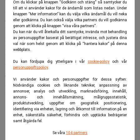
”Cevian har följt Essity i över 30 år. Jag har själv suttit i
Om du klickar på knappen “Godkänn och stäng” så samtycker du
till att vi använder kakor för de ändamål som listas nedan. Under
SCA:s styrelse och Essity/SCA har varit på Cevians radar i
knappen “Mer information” kan du välja vilka ändamål du vill neka
decennier. Vi ser stor värdepotential i Essity och stödjer
eller godkänna. Du kan också välja vilka partners du vill godkänna
genom att klicka på knappen “visa våra partners”.
bolagets strategi, inklusive den pågående översynen av
Du kan när du vill återkalla ditt samtycke, invända mot behandling
pappersverksamheten”, säger Gardell i en
kommentar
.
av personuppgifter baserat på berättigat intresse, och justera dina
val när som helst genom att klicka på “hantera kakor” på denna
Jan Gurander
Ulrika
Han tillägger att ordförande
och vd
webbplats.
Kolsrud
har fondens fulla förtroende.
Du kan fördjupa dig ytterligare i vår
cookie-policy
och vår
”Få kan Essity lika bra som Gardell”
personuppgiftspolicy
.
Simon Blecher
, förvaltare på Carnegie och sedan länge
Vi använder kakor och personuppgifter för dessa syften:
stor ägare i bolaget, är påtagligt positiv till det nya
Nödvändiga cookies och liknande tekniker, anpassning av
annonser, analys och utveckling, marknadsföring, innehåll,
sällskapet på ägarlistan.
annons- och innehållsmätning, målgruppsstatistik,
produktutveckling, uppgifter om geografisk positionering,
ANNONS
identifiering via enheten, lagring och åtkomst till information på en
enhet, säkerställa säkerhet, förhindra och upptäcka bedrägerier
samt åtgärda fel.
Se våra
104 partners