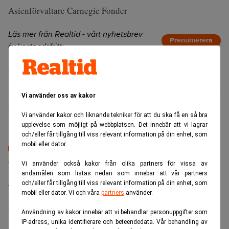
Asienförvaltare Carnegie Fonder
Läs mer från Realtid - vårt nyhetsbrev
Prenumerera
är kostnadsfritt:
Carnegie Fonder
Vi använder oss av kakor
Realtid.se
Vi använder kakor och liknande tekniker för att du ska få en så bra
upplevelse som möjligt på webbplatsen. Det innebär att vi lagrar
och/eller får tillgång till viss relevant information på din enhet, som
mobil eller dator.
Senaste lediga jobben
Vi använder också kakor från olika partners för vissa av
ändamålen som listas nedan som innebär att vår partners
Bolagsjurist till Eltel AB
och/eller får tillgång till viss relevant information på din enhet, som
mobil eller dator. Vi och våra
partners
använder.
Placering:
Bromma, Stockholm
Sista ansökningsdag:
21/08/2026
Användning av kakor innebär att vi behandlar personuppgifter som
IP-adress, unika identifierare och beteendedata. Vår behandling av