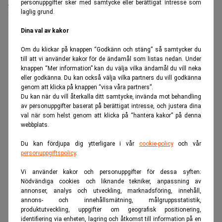
Medarbetare inom Intern styrning och kontroll till Alecta
personuppgifter sker med samtycke eller berättigat intresse som
laglig grund.
Sista ansökningsdag:
13/06/2026
Dina val av kakor
ANNONS
Om du klickar på knappen “Godkänn och stäng” så samtycker du
till att vi använder kakor för de ändamål som listas nedan. Under
knappen “Mer information” kan du välja vilka ändamål du vill neka
eller godkänna. Du kan också välja vilka partners du vill godkänna
genom att klicka på knappen “visa våra partners”.
Du kan när du vill återkalla ditt samtycke, invända mot behandling
av personuppgifter baserat på berättigat intresse, och justera dina
val när som helst genom att klicka på “hantera kakor” på denna
webbplats.
Du kan fördjupa dig ytterligare i vår
cookie-policy
och vår
personuppgiftspolicy
.
Vi använder kakor och personuppgifter för dessa syften:
Nödvändiga cookies och liknande tekniker, anpassning av
annonser, analys och utveckling, marknadsföring, innehåll,
annons- och innehållsmätning, målgruppsstatistik,
produktutveckling, uppgifter om geografisk positionering,
identifiering via enheten, lagring och åtkomst till information på en