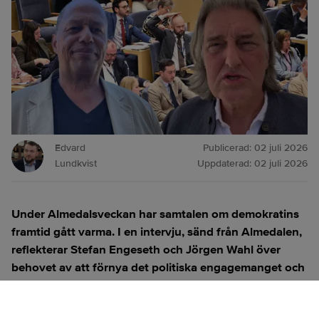
Edvard
Publicerad:
02 juli 2026
Lundkvist
Uppdaterad:
02 juli 2026
Under Almedalsveckan har samtalen om demokratins
framtid gått varma. I en intervju, sänd från Almedalen,
reflekterar Stefan Engeseth och Jörgen Wahl över
behovet av att förnya det politiska engagemanget och
hur modern teknik kan användas för att överbrygga
klyftan mellan medborgare och beslutsfattare.