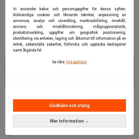
Vi använder kakor och personuppgifter för dessa syften:
Nödvändiga cookies och liknande tekniker, anpassning av
annonser, analys och utveckling, marknadsföring, innehåll,
annons- och innehållsmätning, målgruppsstatistik,
produktutveckling, uppgifter om geografisk positionering,
identifiering via enheten, lagring och åtkomst till information på en
enhet, säkerställa säkerhet, förhindra och upptäcka bedrägerier
samt åtgärda fel.
ANNONS
Se våra
104 partners
Specialister på juristrekrytering
Flera stora bokförlag stämmer Google för att ha tränat AI-
modellen Gemini med upphovsrättsskyddade böcker utan
Godkänn och stäng
tillstånd eller ersättning, rapporterar The Guardian.
Mer information →
Missa inte:
Google tvingas betala 14 miljarder till svenska
sajten. Realtid