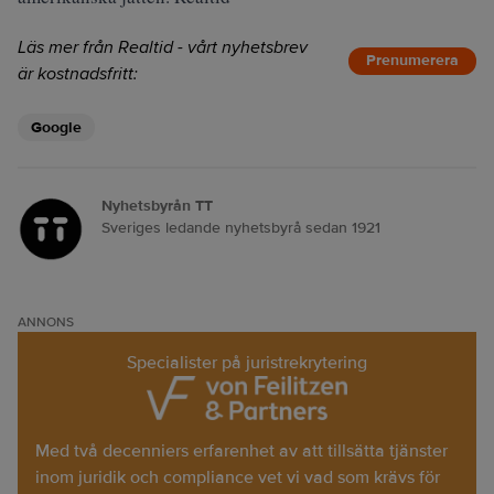
Läs mer från Realtid - vårt nyhetsbrev
Prenumerera
är kostnadsfritt:
Google
Nyhetsbyrån TT
Sveriges ledande nyhetsbyrå sedan 1921
ANNONS
Specialister på juristrekrytering
Med två decenniers erfarenhet av att tillsätta tjänster
inom juridik och compliance vet vi vad som krävs för