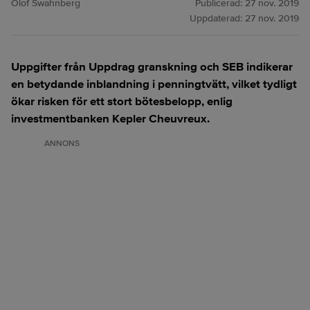
Olof Swahnberg
Publicerad:
27 nov. 2019
Uppdaterad:
27 nov. 2019
Uppgifter från Uppdrag granskning och SEB indikerar
en betydande inblandning i penningtvätt, vilket tydligt
ökar risken för ett stort bötesbelopp, enlig
investmentbanken Kepler Cheuvreux.
ANNONS