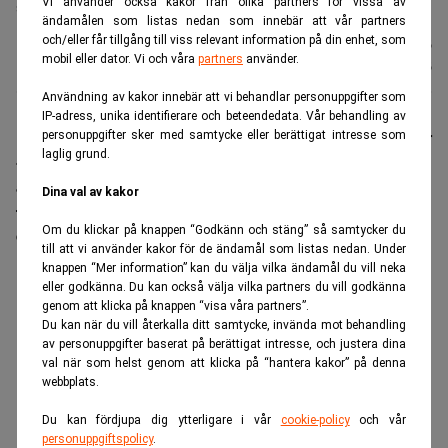
Vi använder också kakor från olika partners för vissa av
stämningsansökan. Foto: Gene J. Puskar /AP/TT
ändamålen som listas nedan som innebär att vår partners
och/eller får tillgång till viss relevant information på din enhet, som
Nyhetsbyrån
Publicerad:
15 juli 2026
mobil eller dator. Vi och våra
partners
använder.
TT
Uppdaterad:
15 juli 2026
Användning av kakor innebär att vi behandlar personuppgifter som
IP-adress, unika identifierare och beteendedata. Vår behandling av
Hachette Book Group, Cengage Learning och Elsevier
personuppgifter sker med samtycke eller berättigat intresse som
laglig grund.
– samt författaren Scott Turow påstår att Google
använt miljontals böcker på ett olagligt sätt för
Dina val av kakor
tjänster som Google Books, Google Play Books och
Om du klickar på knappen “Godkänn och stäng” så samtycker du
Google Scholar.
till att vi använder kakor för de ändamål som listas nedan. Under
knappen “Mer information” kan du välja vilka ändamål du vill neka
ANNONS
eller godkänna. Du kan också välja vilka partners du vill godkänna
genom att klicka på knappen “visa våra partners”.
Du kan när du vill återkalla ditt samtycke, invända mot behandling
av personuppgifter baserat på berättigat intresse, och justera dina
val när som helst genom att klicka på “hantera kakor” på denna
webbplats.
Du kan fördjupa dig ytterligare i vår
cookie-policy
och vår
personuppgiftspolicy
.