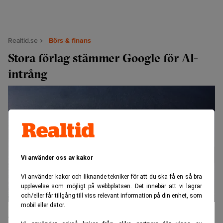
Realtid.se
Börs & finans
Stora förlag stämmer Google för AI-
intrång
Vi använder oss av kakor
Vi använder kakor och liknande tekniker för att du ska få en så bra
upplevelse som möjligt på webbplatsen. Det innebär att vi lagrar
och/eller får tillgång till viss relevant information på din enhet, som
mobil eller dator.
”I sin desperata strävan att behålla sin dominans på internet
övergav Google sitt tidigare motto ’Don’t be evil’”, står det i