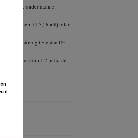
u är samlade under namnet
der perioden till 5,06 miljarder
veckan en ökning i vinsten för
sta månaderna från 1,2 miljarder
växt”.
tion
samt