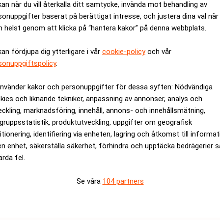
kan när du vill återkalla ditt samtycke, invända mot behandling av
 svenska mäklarfirmorna Matteus, Aragon och Nordiska, som n
sonuppgifter baserat på berättigat intresse, och justera dina val när
 helst genom att klicka på “hantera kakor” på denna webbplats.
äger den brittiska mäklarfirman Teather & Greenwood, ökade un
kan fördjupa dig ytterligare i vår
cookie-policy
och vår
r kronor ett år tidigare.
sonuppgiftspolicy
.
slandsbanki, med stor verksamhet i Norge, redovisade tidigare i 
 isländska kronor från 8,7 miljarder kronor ett år tidigare.
använder kakor och personuppgifter för dessa syften: Nödvändiga
et utanför Island steg till 4 miljarder kronor under de sex för
kies och liknande tekniker, anpassning av annonser, analys och
 ser ett ”betydande utrymme för ytterligare expansion och till
eckling, marknadsföring, innehåll, annons- och innehållsmätning,
gruppsstatistik, produktutveckling, uppgifter om geografisk
itionering, identifiering via enheten, lagring och åtkomst till informa
en enhet, säkerställa säkerhet, förhindra och upptäcka bedrägerier 
rev är kostnadsfritt:
Prenumerera
ärda fel.
Se våra
104 partners