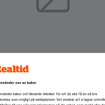
g och Landsbanki, både med verksamhet i Storbritannien, 
använder oss av kakor
företagsköp i utlandet, något som har blivit isländska banke
använder kakor och liknande tekniker för att du ska få en så bra
ANNONS
levelse som möjligt på webbplatsen. Det innebär att vi lagrar och/ell