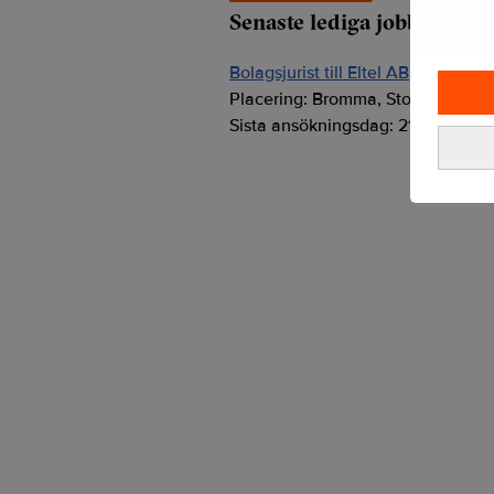
Senaste lediga jobben
Bolagsjurist till Eltel AB
Placering:
Bromma, Stockholm
Sista ansökningsdag:
21/08/2026