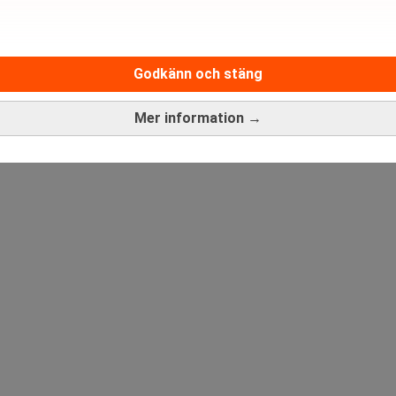
Medarbetare inom Intern styrni
Godkänn och stäng
Sista ansökningsdag:
13/06/
Mer information →
ANNONS