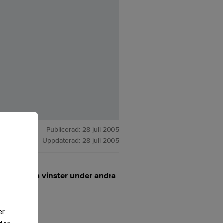
Publicerad:
28 juli 2005
Uppdaterad:
28 juli 2005
ökade sina vinster under andra
rs signum.
er