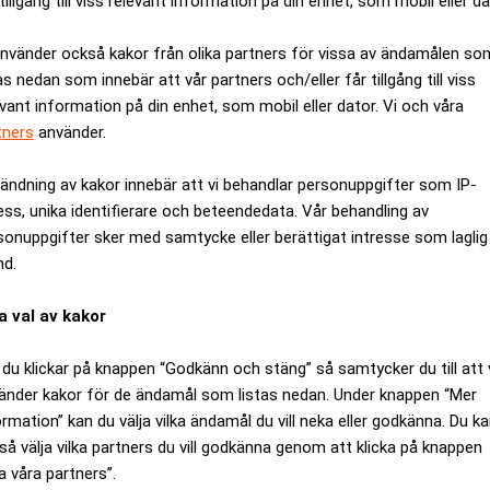
tillgång till viss relevant information på din enhet, som mobil eller da
använder också kakor från olika partners för vissa av ändamålen so
as nedan som innebär att vår partners och/eller får tillgång till viss
evant information på din enhet, som mobil eller dator. Vi och våra
tners
använder.
ändning av kakor innebär att vi behandlar personuppgifter som IP-
ess, unika identifierare och beteendedata. Vår behandling av
sonuppgifter sker med samtycke eller berättigat intresse som laglig
nd.
a val av kakor
brittiska banken Singer & Friedlander, ökade nettovinsten med 
du klickar på knappen “Godkänn och stäng” så samtycker du till att 
6 miljarder svenska kronor. 70 procent av bankens intäkter kom
änder kakor för de ändamål som listas nedan. Under knappen “Mer
.
ormation” kan du välja vilka ändamål du vill neka eller godkänna. Du k
så välja vilka partners du vill godkänna genom att klicka på knappen
k förra året genom köpet av den danska banken FIH från Föreni
a våra partners”.
panderat aggressivt utanför sin lilla hemmamarknad.