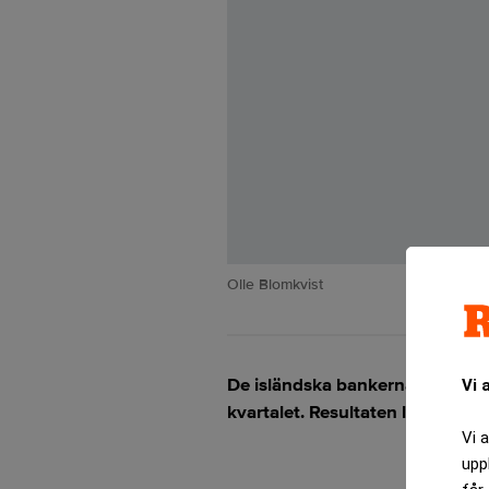
Olle Blomkvist
De isländska bankerna Kaupthin
Vi 
kvartalet. Resultaten lyftes av 
Vi 
upp