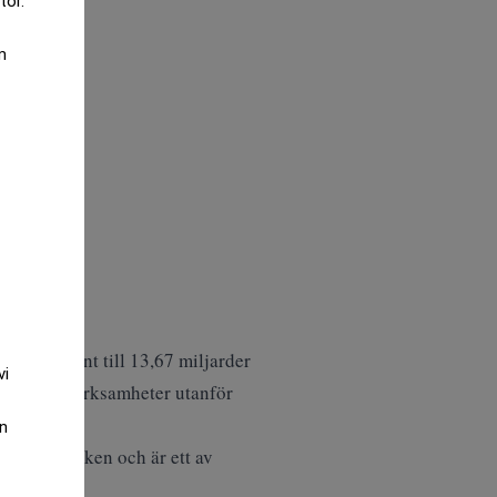
tor.
m
292 procent till 13,67 miljarder
vi
mer från verksamheter utanför
an
ngssparbanken och är ett av