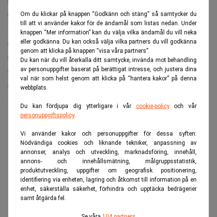
09:00 Sverige ESV månadsutfall
09:00 Sverige konjunkturbarometer från
Om du klickar på knappen “Godkänn och stäng” så samtycker du
till att vi använder kakor för de ändamål som listas nedan. Under
Konjunkturinstitutet
knappen “Mer information” kan du välja vilka ändamål du vill neka
09:00 Thailand räntebesked
eller godkänna. Du kan också välja vilka partners du vill godkänna
genom att klicka på knappen “visa våra partners”.
09:00 Turkiet ekonomiskt förtroende
Du kan när du vill återkalla ditt samtycke, invända mot behandling
av personuppgifter baserat på berättigat intresse, och justera dina
09:00 Österrike PPI
val när som helst genom att klicka på “hantera kakor” på denna
09:15 Sverige konjunkturprognos från
webbplats.
Konjunkturinstitutet
Du kan fördjupa dig ytterligare i vår
cookie-policy
och vår
10:00 ECB-tal av Kazimir
personuppgiftspolicy
.
10:30 Portugal konsumentförtroende
Vi använder kakor och personuppgifter för dessa syften:
11:00 EMU, konjunkturbarometer
Nödvändiga cookies och liknande tekniker, anpassning av
annonser, analys och utveckling, marknadsföring, innehåll,
11:00 EMU, konsumentförtroende reviderad
annons- och innehållsmätning, målgruppsstatistik,
11:00 Italien, PPI
produktutveckling, uppgifter om geografisk positionering,
identifiering via enheten, lagring och åtkomst till information på en
13:00 Sverige vattenmagasin
enhet, säkerställa säkerhet, förhindra och upptäcka bedrägerier
13:00 USA, ansökan om bolån
samt åtgärda fel.
14:00 Mexiko arbetslöshet
Se våra
104 partners