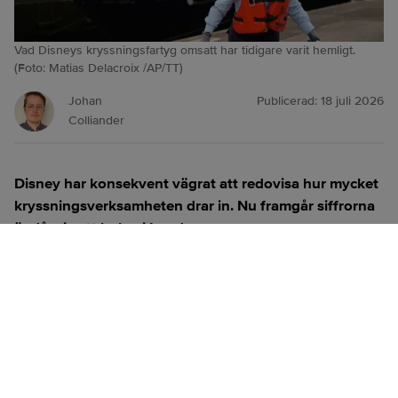
Vad Disneys kryssningsfartyg omsatt har tidigare varit hemligt.
(Foto: Matias Delacroix /AP/TT)
Johan
Publicerad:
18 juli 2026
Colliander
Disney har konsekvent vägrat att redovisa hur mycket
kryssningsverksamheten drar in. Nu framgår siffrorna
ändå, via ett bolag i London.
ANNONS