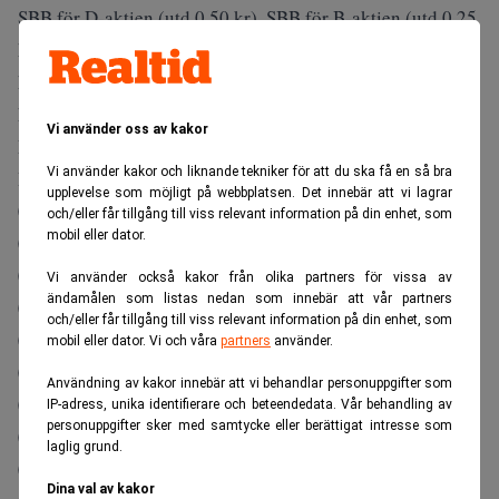
SBB för D-aktien (utd 0,50 kr), SBB för B-aktien (utd 0,25
kr), Sagax för D-aktien (utd 0,50 kr), Skanska (utd 10,00
kr), Svenska Nyttobostäder för preferensaktien (utd 1,25
kr)
Vi använder oss av kakor
MAKRO
Vi använder kakor och liknande tekniker för att du ska få en så bra
Belgien KPI
upplevelse som möjligt på webbplatsen. Det innebär att vi lagrar
01:01 Storbritannien BRC butiksprisindex
och/eller får tillgång till viss relevant information på din enhet, som
mobil eller dator.
01:50 Japan detaljhandelsförsäljning
03:30 Federal Reserve tal av Bostic
Vi använder också kakor från olika partners för vissa av
ändamålen som listas nedan som innebär att vår partners
06:30 Nederländerna företagens förtroende
och/eller får tillgång till viss relevant information på din enhet, som
07:00 Estland detaljhandelsförsäljning
mobil eller dator. Vi och våra
partners
använder.
08:00 Danmark konjunkturbarometer
Användning av kakor innebär att vi behandlar personuppgifter som
08:00 Sverige detaljhandelsförsäljning
IP-adress, unika identifierare och beteendedata. Vår behandling av
personuppgifter sker med samtycke eller berättigat intresse som
09:00 Schweiz Kof-indikator
laglig grund.
09:00 Spanien KPI preliminär
Dina val av kakor