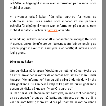
och/eller får tillgång till viss relevant information på din enhet, som
mobil eller dator.
Vi använder också kakor från olika partners för vissa av
ändamålen som listas nedan som innebär att vår partners
och/eller får tillgång till viss relevant information på din enhet, som
mobil eller dator. Vi och våra
partners
använder.
Användning av kakor innebär att vi behandlar personuppgifter som
IP-adress, unika identifierare och beteendedata. Vår behandling av
personuppgifter sker med samtycke eller berättigat intresse som
laglig grund.
Dina val av kakor
Om du klickar på knappen “Godkänn och stäng” så samtycker du
MAKRO
till att vi använder kakor för de ändamål som listas nedan. Under
knappen “Mer information” kan du välja vilka ändamål du vill neka
Kanada helgdag
eller godkänna. Du kan också välja vilka partners du vill godkänna
00:01 Nederländerna husprisindex
genom att klicka på knappen “visa våra partners”.
Du kan när du vill återkalla ditt samtycke, invända mot behandling
01:01 Storbritannien husprisindex från Rightmove
av personuppgifter baserat på berättigat intresse, och justera dina
01:50 Japan maskinorder
val när som helst genom att klicka på “hantera kakor” på denna