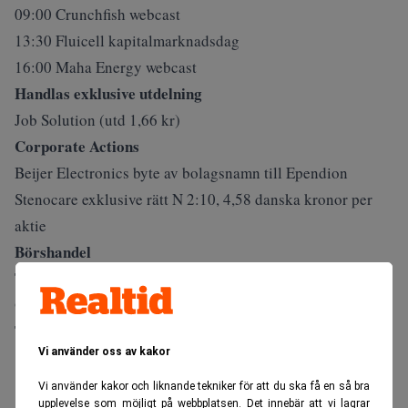
09:00 Crunchfish webcast
13:30 Fluicell kapitalmarknadsdag
16:00 Maha Energy webcast
Handlas exklusive utdelning
Job Solution (utd 1,66 kr)
Corporate Actions
Beijer Electronics byte av bolagsnamn till Ependion
Stenocare exklusive rätt N 2:10, 4,58 danska kronor per
aktie
Börshandel
Torontobörsen stängd
Övriga händelser
Textilwirtschaft veckoförsäljning
Vi använder oss av kakor
ANNONS
Vi använder kakor och liknande tekniker för att du ska få en så bra
upplevelse som möjligt på webbplatsen. Det innebär att vi lagrar