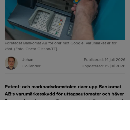
Företaget Bankomat AB förlorar mot Google. Varumärket är för
känt. (Foto: Oscar Olsson/TT).
Johan
Publicerad:
14 juli 2026
Colliander
Uppdaterad:
15 juli 2026
Patent- och marknadsdomstolen river upp Bankomat
AB:s varumärkesskydd för uttagsautomater och häver
även registreringen av företagsnamnet. Domstolen går
på Googles linje i tvisten som pågått sedan 2024.
ANNONS