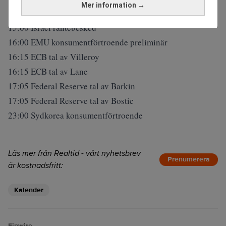
Mer information →
14:30 Riksbanken tal av Flodén
15:00 Israel räntebesked
16:00 EMU konsumentförtroende preliminär
16:15 ECB tal av Villeroy
16:15 ECB tal av Lane
17:05 Federal Reserve tal av Barkin
17:05 Federal Reserve tal av Bostic
23:00 Sydkorea konsumentförtroende
Läs mer från Realtid - vårt nyhetsbrev
Prenumerera
är kostnadsfritt:
Kalender
Finwire