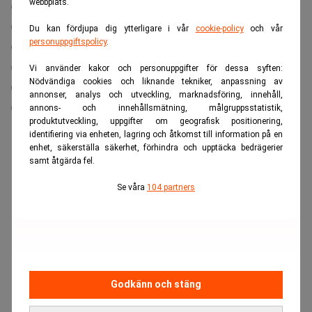
webbplats.
03:15 Kina LPR (loan prime rate)
06:00 Sverige e-handelsindikatorn från svensk handel
Du kan fördjupa dig ytterligare i vår
cookie-policy
och vår
personuppgiftspolicy
.
06:30 Nederländerna konsumentförtroende
07:00 Estland PPI
Vi använder kakor och personuppgifter för dessa syften:
Nödvändiga cookies och liknande tekniker, anpassning av
08:00 Danmark konsumentförtroende
annonser, analys och utveckling, marknadsföring, innehåll,
09:00 Turkiet konsumentförtroende
annons- och innehållsmätning, målgruppsstatistik,
produktutveckling, uppgifter om geografisk positionering,
10:00 Polen PPI
identifiering via enheten, lagring och åtkomst till information på en
10:00 Taiwan arbetslöshet
enhet, säkerställa säkerhet, förhindra och upptäcka bedrägerier
samt åtgärda fel.
10:30 Hongkong KPI
10:45 ECB tal av Vujcic
Se våra
104 partners
11:00 Belgien konsumentförtroende
11:00 EMU byggande
12:00 Irland PPI
12:00 Sverige AF veckostatistik
Godkänn och stäng
13:30 ECB tal av Holzmann
14:30 Federal Reserve tal av Bullard