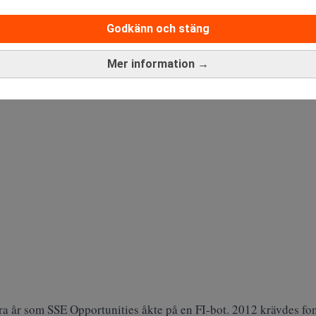
ig överträdelse av blankningsreglerna och påförde investeringsfon
Godkänn och stäng
ANNONS
Mer information →
a år som SSE Opportunities åkte på en FI-bot. 2012 krävdes fon