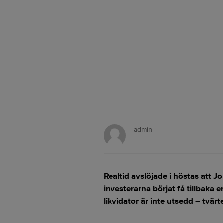
admin
Realtid avslöjade i höstas att J
investerarna börjat få tillbaka 
likvidator är inte utsedd – tvä