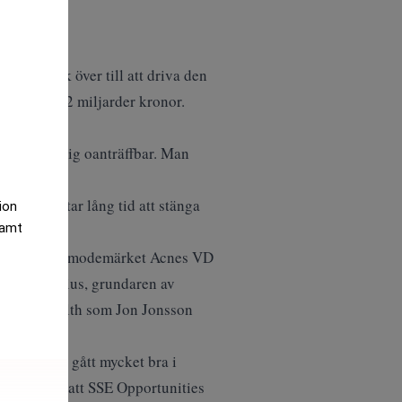
han gick över till att driva den
manlagt 1.2 miljarder kronor.
och gjort sig oanträffbar. Man
er att det tar lång tid att stänga
tion
samt
perties, och modemärket Acnes VD
ffan Gestrelius, grundaren av
ecutive health som Jon Jonsson
 Fonden har gått mycket bra i
ionen anser att SSE Opportunities