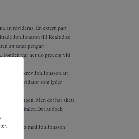
a att revideras. En extern part
tade Jon Jonsson till Realtid.se
ten att satsa pengar:
a. Fonden var ner tio procent vid
nvesterarna skrev Jon Jonsson att
 formell likvidator som lyder
älv avvecklingen. Men det har skett
cent av kapitalet. Det är dock
er
aft tät kontakt med Jon Jonsson
tor.