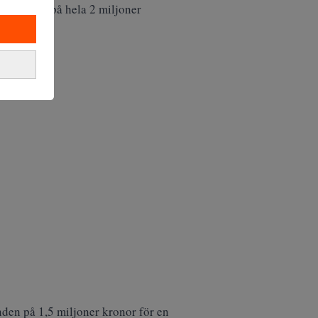
den en bot på hela 2 miljoner
den på 1,5 miljoner kronor för en