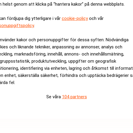
 helst genom att klicka på “hantera kakor” på denna webbplats.
epends on market conditions)
kan fördjupa dig ytterligare i vår
cookie-policy
och vår
 karriär på Goldman Sachs, Lehman Brothers och Carnegie innan 
sonuppgiftspolicy
.
portunities med bas i New York. I fonden har han förvaltat sam
använder kakor och personuppgifter för dessa syften: Nödvändiga
en satsat.
kies och liknande tekniker, anpassning av annonser, analys och
prörda och upplevde att Jon Jonsson i princip gått under jorden 
eckling, marknadsföring, innehåll, annons- och innehållsmätning,
örsvinna.
gruppsstatistik, produktutveckling, uppgifter om geografisk
 och är besvikna och upprörda över performance det här året och öv
itionering, identifiering via enheten, lagring och åtkomst till informa
en enhet, säkerställa säkerhet, förhindra och upptäcka bedrägerier 
riteten av investerare är förstående, hävdade Jon Jonsson.
ärda fel.
ten och kändisar som Oscar Engelbert, huvudägare i Oscar Pro
tals kronor i fonden. Bland investerarna i fonden finns även Sta
Se våra
104 partners
 läkaren Ulf Lillkrona som är en av männen bakom företaget Ex
nen Per Josefsson på Brummer & Partners.
ftsfritt mot att han erhållit 40 procent av eventuella överskott.
turbulens kring den. För drygt ett år sedan ansåg Finansinspekt