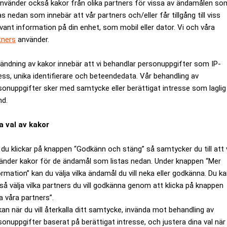
använder också kakor från olika partners för vissa av ändamålen so
ns återbetalningsplan som han hittills följt, i alla fall i förhåll
as nedan som innebär att vår partners och/eller får tillgång till viss
evant information på din enhet, som mobil eller dator. Vi och våra
tners
använder.
ANNONS
ändning av kakor innebär att vi behandlar personuppgifter som IP-
ess, unika identifierare och beteendedata. Vår behandling av
sonuppgifter sker med samtycke eller berättigat intresse som laglig
nd.
a val av kakor
du klickar på knappen “Godkänn och stäng” så samtycker du till att 
änder kakor för de ändamål som listas nedan. Under knappen “Mer
ormation” kan du välja vilka ändamål du vill neka eller godkänna. Du k
så välja vilka partners du vill godkänna genom att klicka på knappen
a våra partners”.
kan när du vill återkalla ditt samtycke, invända mot behandling av
sonuppgifter baserat på berättigat intresse, och justera dina val när