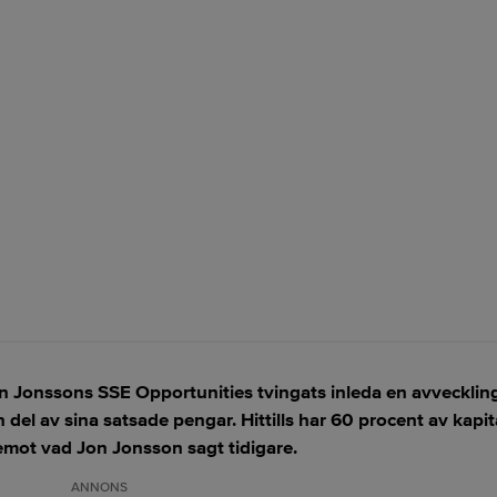
on Jonssons SSE Opportunities tvingats inleda en avveckling 
en del av sina satsade pengar. Hittills har 60 procent av kap
rtemot vad Jon Jonsson sagt tidigare.
ANNONS