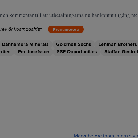
r en kommentar till att utbetalningarna nu har kommit igång men 
rev är kostnadsfritt:
Prenumerera
Dannemora Minerals
Goldman Sachs
Lehman Brothers
rties
Per Josefsson
SSE Opportunities
Staffan Gestrel
Medarbetare inom Intern styrni