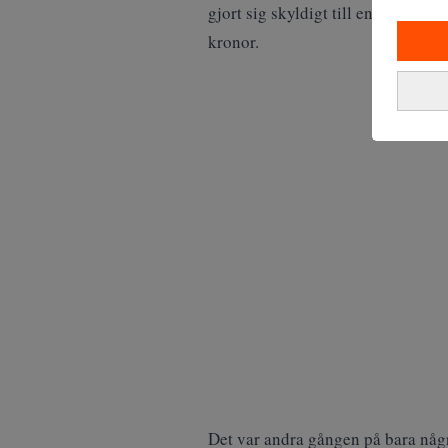
gjort sig skyldigt till en allvarl
kronor.
Det var andra gången på bara någr