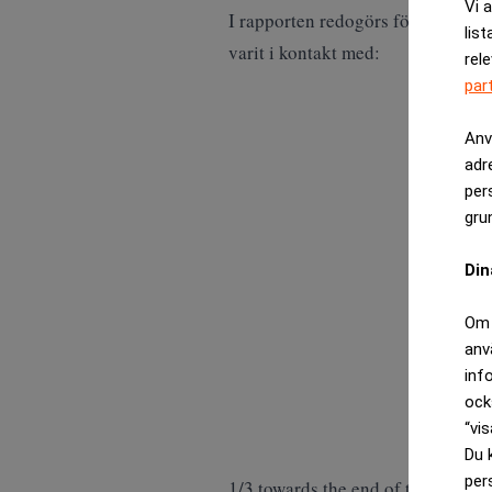
Vi 
I rapporten redogörs för Jon Jonsso
list
varit i kontakt med:
rel
par
Anv
adr
per
gru
Din
Om 
anv
inf
ock
“vis
Du 
per
1/3 towards the end of this year