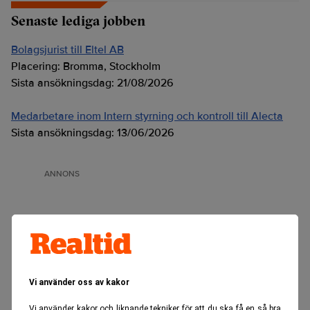
Senaste lediga jobben
Bolagsjurist till Eltel AB
Placering:
Bromma, Stockholm
Sista ansökningsdag:
21/08/2026
Medarbetare inom Intern styrning och kontroll till Alecta
Sista ansökningsdag:
13/06/2026
ANNONS
Vi använder oss av kakor
Vi använder kakor och liknande tekniker för att du ska få en så bra