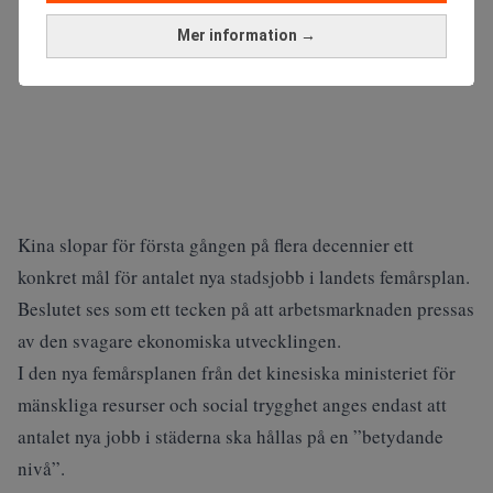
Mer information →
Kina slopar för första gången på flera decennier ett
konkret mål för antalet nya stadsjobb i landets femårsplan.
Beslutet ses som ett tecken på att arbetsmarknaden pressas
av den svagare ekonomiska utvecklingen.
I den nya femårsplanen från det kinesiska ministeriet för
mänskliga resurser och social trygghet anges endast att
antalet nya jobb i städerna ska hållas på en ”betydande
nivå”.