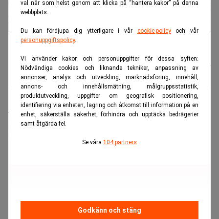
val när som helst genom att klicka på “hantera kakor” på denna
webbplats.
Du kan fördjupa dig ytterligare i vår
cookie-policy
och vår
Det har varit svårare än väntat att skapa nya jobb i städer, tyder
personuppgiftspolicy
.
beslutet på. (Foto: Ng Han Guan/AP/TT).
Vi använder kakor och personuppgifter för dessa syften:
Johannes
Publicerad:
11 juli 2026
Nödvändiga cookies och liknande tekniker, anpassning av
Stenlund
annonser, analys och utveckling, marknadsföring, innehåll,
annons- och innehållsmätning, målgruppsstatistik,
produktutveckling, uppgifter om geografisk positionering,
identifiering via enheten, lagring och åtkomst till information på en
Arbetsmarknaden i Kina har inte stärkts som landet
enhet, säkerställa säkerhet, förhindra och upptäcka bedrägerier
har velat. Nu tar man bort ett mål som tidigare har
samt åtgärda fel.
lyfts fram för att peka på ambition.
Se våra
104 partners
ANNONS
Godkänn och stäng