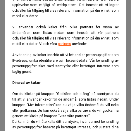
upplevelse som möjligt på webbplatsen. Det innebär att vi lagrar
och/eller får tillgång till viss relevant information på din enhet, som
mobil eller dator.
Vi använder också kakor från olika partners för vissa av
ändamålen som listas nedan som innebär att vår partners
och/eller får tillgång till viss relevant information på din enhet, som
mobil eller dator. Vi och våra
partners
använder.
Användning av kakor innebär att vi behandlar personuppgifter som
Realtid.se
Börs & finans
IP-adress, unika identifierare och beteendedata. Vår behandling av
Kina slopar viktigt jobbmål – går mot
personuppgifter sker med samtycke eller berättigat intresse som
laglig grund.
bistrare tider
Dina val av kakor
Om du klickar på knappen “Godkänn och stäng” så samtycker du
till att vi använder kakor för de ändamål som listas nedan. Under
knappen “Mer information” kan du välja vilka ändamål du vill neka
eller godkänna. Du kan också välja vilka partners du vill godkänna
genom att klicka på knappen “visa våra partners”.
Du kan när du vill återkalla ditt samtycke, invända mot behandling
av personuppgifter baserat på berättigat intresse, och justera dina