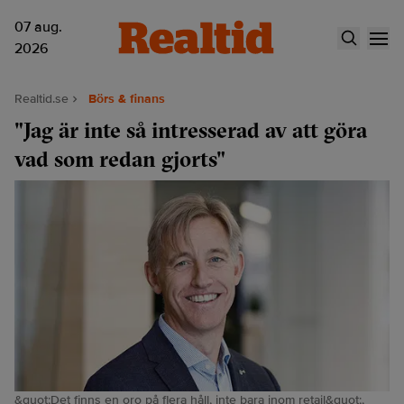
07 aug.
2026
Realtid.se
Börs & finans
"Jag är inte så intresserad av att göra
vad som redan gjorts"
&quot;Det finns en oro på flera håll, inte bara inom retail&quot;,