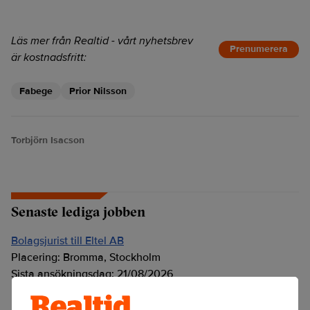
Läs mer från Realtid - vårt nyhetsbrev
Prenumerera
är kostnadsfritt:
Fabege
Prior Nilsson
Torbjörn Isacson
Senaste lediga jobben
Bolagsjurist till Eltel AB
Placering:
Bromma, Stockholm
Sista ansökningsdag:
21/08/2026
Medarbetare inom Intern styrning och kontroll till Alecta