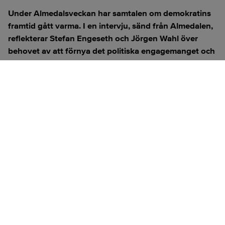
Under Almedalsveckan har samtalen om demokratins
framtid gått varma. I en intervju, sänd från Almedalen,
reflekterar Stefan Engeseth och Jörgen Wahl över
behovet av att förnya det politiska engagemanget och
hur modern teknik kan användas för att överbrygga
klyftan mellan medborgare och beslutsfattare.
Titta på
videosidan
för en ren videoupplevelse.
ANNONS