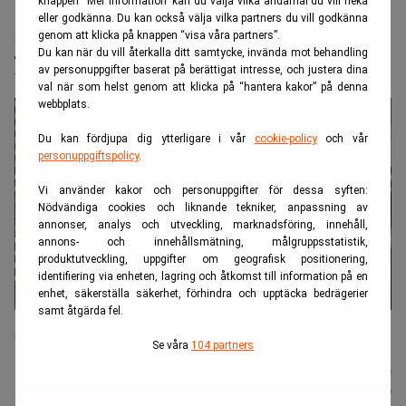
knappen “Mer information” kan du välja vilka ändamål du vill neka
Realtid.se
Börs & finans
eller godkänna. Du kan också välja vilka partners du vill godkänna
genom att klicka på knappen “visa våra partners”.
Jättenotering på Nasdaq – största
Du kan när du vill återkalla ditt samtycke, invända mot behandling
utländska någonsin
av personuppgifter baserat på berättigat intresse, och justera dina
val när som helst genom att klicka på “hantera kakor” på denna
webbplats.
Du kan fördjupa dig ytterligare i vår
cookie-policy
och vår
personuppgiftspolicy
.
Vi använder kakor och personuppgifter för dessa syften:
Nödvändiga cookies och liknande tekniker, anpassning av
annonser, analys och utveckling, marknadsföring, innehåll,
annons- och innehållsmätning, målgruppsstatistik,
produktutveckling, uppgifter om geografisk positionering,
identifiering via enheten, lagring och åtkomst till information på en
enhet, säkerställa säkerhet, förhindra och upptäcka bedrägerier
samt åtgärda fel.
När Hynix tar klivet in på Nasdaq är det med buller och bång och
stort investerarintresse. (Foto: Ahn Young-joon/AP/TT).
Se våra
104 partners
Johannes
Publicerad:
10 juli 2026
Stenlund
Uppdaterad:
10 juli 2026