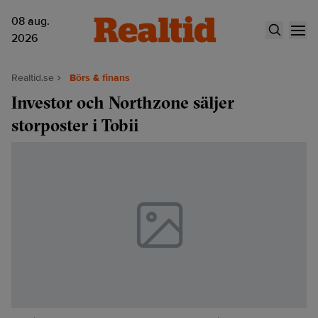
08 aug.
2026
Realtid.se
Börs & finans
Investor och Northzone säljer
storposter i Tobii