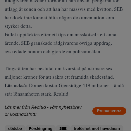
Rådgivaren hävdar i förhör att han använt pengarna för
utlägg åt sonen och att han har massvis med kvitton. SEB
har dock inte kunnat hitta någon dokumentation som
styrker detta.
Fallet upptäcktes efter ett tips om misskötsel i ett annat
ärende. SEB granskade rådgivarens övriga uppdrag,
avskedade honom och gjorde en polisanmälan.
Tingsrätten har beslutat om kvarstad på närmare sex
miljoner kronor för att säkra ett framtida skadestånd.
Läs också:
Domen kostar Gjensidige 419 miljoner – ändå
står lönsamheten stark. Realtid
Läs mer från Realtid - vårt nyhetsbrev
Prenumerera
är kostnadsfritt:
dödsbo
Förskingring
SEB
trolöshet mot huvudman