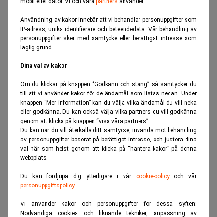
mobil eller dator. Vi och våra
partners
använder.
Användning av kakor innebär att vi behandlar personuppgifter som
Under Almedalsveckan har samtalen om demokratins
IP-adress, unika identifierare och beteendedata. Vår behandling av
framtid gått varma. I en intervju, sänd från Almedalen,
personuppgifter sker med samtycke eller berättigat intresse som
laglig grund.
reflekterar Stefan Engeseth och Jörgen Wahl över
behovet av att förnya det politiska engagemanget och
Dina val av kakor
hur modern teknik kan användas för att överbrygga
klyftan mellan medborgare och beslutsfattare.
Om du klickar på knappen “Godkänn och stäng” så samtycker du
till att vi använder kakor för de ändamål som listas nedan. Under
Titta på
videosidan
för en ren videoupplevelse.
knappen “Mer information” kan du välja vilka ändamål du vill neka
eller godkänna. Du kan också välja vilka partners du vill godkänna
ANNONS
genom att klicka på knappen “visa våra partners”.
Du kan när du vill återkalla ditt samtycke, invända mot behandling
av personuppgifter baserat på berättigat intresse, och justera dina
val när som helst genom att klicka på “hantera kakor” på denna
webbplats.
Du kan fördjupa dig ytterligare i vår
cookie-policy
och vår
personuppgiftspolicy
.
Vi använder kakor och personuppgifter för dessa syften:
Nödvändiga cookies och liknande tekniker, anpassning av