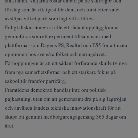
sina namn. Väljarna röstar enbart på de sakfrågor och
förslag som är viktigast för dem, och först efter valet
avslöjas vilket parti som lagt vilka löften.
Enligt diskussionen skulle ett sådant upplägg kunna
genomföras som ett experiment tillsammans med
plattformar som Dagens PS, Realtid och E55 för att mäta
opinionen hos svenska folket och näringslivet.
Förhoppningen är att ett sådant förfarande skulle tvinga
fram nya samarbetsformer och ett starkare fokus på
sakpolitik framför partifärg.
Framtidens demokrati handlar inte om politisk
pajkastning, utan om att gemensamt dra på sig lagtröjan
och använda landets tekniska innovationskraft för att
skapa ett genuint medborgarengagemang 365 dagar om
året.