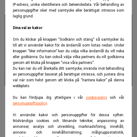
IP-adress, unika identifierare och beteendedata. Vår behandling av
glasögon
personuppgifter sker med samtycke eller berättigat intresse som
laglig grund.
Dina val av kakor
Om du klickar på knappen “Godkänn och stäng” så samtycker du
till att vi använder kakor för de ändamål som listas nedan. Under
knappen “Mer information” kan du välja vilka ändamål du vill neka
eller godkänna. Du kan också välja vilka partners du vill godkänna
genom att klicka på knappen “visa våra partners”.
Du kan när du vill återkalla ditt samtycke, invända mot behandling
av personuppgifter baserat på berättigat intresse, och justera dina
val när som helst genom att klicka på “hantera kakor” på denna
webbplats.
Så ser en första titt på Samsungs smarta glasögon ut. (Foto:
Samsung).
Du kan fördjupa dig ytterligare i vår
cookie-policy
och vår
personuppgiftspolicy
.
Johannes
Publicerad:
22 juli 2026
Stenlund
Uppdaterad:
22 juli 2026
Vi använder kakor och personuppgifter för dessa syften:
Nödvändiga cookies och liknande tekniker, anpassning av
annonser, analys och utveckling, marknadsföring, innehåll,
annons- och innehållsmätning, målgruppsstatistik,
Meta tog det första riktiga steget in i marknaden för