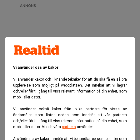
ANNONS
Vi använder oss av kakor
Vi använder kakor och liknande tekniker för att du ska få en så bra
upplevelse som möjligt på webbplatsen. Det innebär att vi lagrar
och/eller får tillgång till viss relevant information på din enhet, som
mobil eller dator.
Vi använder också kakor från olika partners för vissa av
ändamålen som listas nedan som innebär att vår partners
och/eller får tillgång till viss relevant information på din enhet, som
Realtid.se
Börs & finans
mobil eller dator. Vi och våra
partners
använder.
Samsung utmanar Meta med egna AI-
Användning av kakor innebär att vi behandlar personuppgifter som