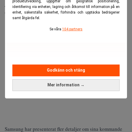
produktutveckling, uppgifter om geografisk positionering,
AI-glasögon. Nu kommer Samsung efter med sin
identifiering via enheten, lagring och åtkomst till information på en
egen premiummodell.
enhet, säkerställa säkerhet, förhindra och upptäcka bedrägerier
samt åtgärda fel.
ANNONS
Se våra
104 partners
Godkänn och stäng
Mer information →
Samsung har presenterat fler detaljer om sina kommande