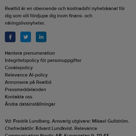
Realtid är en oberoende och kostnadsfri nyhetskanal för
dig som vill fördjupa dig inom finans- och
näringslivsnyheter.
Hantera prenumeration
Integritetspolicy för personuppgifter
Cookiepolicy
Relevance AI-policy
Annonsera på Realtid
Pressmeddelanden
Kontakta oss
Ändra datainställningar
Vd: Fredrik Lundberg. Ansvarig utgivare: Mikael Gullström.
Chefredaktör: Edvard Lundkvist. Relevance
Communication Nordic AB. Kungsgatan 9, 111 43