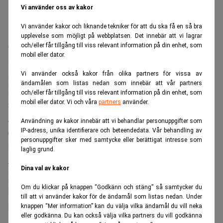
Vi använder oss av kakor
Vi använder kakor och liknande tekniker för att du ska få en så bra
upplevelse som möjligt på webbplatsen. Det innebär att vi lagrar
Omsättningen steg 26,0 procent till 4 200 miljoner kronor
och/eller får tillgång till viss relevant information på din enhet, som
mobil eller dator.
(3 333). Utfallet kan jämföras med analytikerkonsensus
sammanställt av bolaget som låg på 4 172.
Vi använder också kakor från olika partners för vissa av
ändamålen som listas nedan som innebär att vår partners
Rörelseresultatet blev 1 531 miljoner kronor (459), väntat
och/eller får tillgång till viss relevant information på din enhet, som
rörelseresultat var 1 342.
mobil eller dator. Vi och våra
partners
använder.
Justerat rörelseresultat utföll på 1 535 miljoner kronor (1
Användning av kakor innebär att vi behandlar personuppgifter som
IP-adress, unika identifierare och beteendedata. Vår behandling av
095).
personuppgifter sker med samtycke eller berättigat intresse som
Resultat per aktie hamnade på 6,06 kronor (-0,25).
laglig grund.
–Den finansiella utvecklingen under första kvartalet var i
Dina val av kakor
linje med förväntningarna, säger vd Anders Engdahl i en
Om du klickar på knappen “Godkänn och stäng” så samtycker du
kommentar. Han säger också att man ser genomgående en
till att vi använder kakor för de ändamål som listas nedan. Under
positiv trend för alla segmenten.
knappen “Mer information” kan du välja vilka ändamål du vill neka
eller godkänna. Du kan också välja vilka partners du vill godkänna