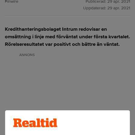
Finwire
Publicerad:
29 apr. 2021
Uppdaterad:
29 apr. 2021
Kredithanteringsbolaget Intrum redovisar en
omsättning i linje med förväntat under första kvartalet.
Rörelseresultatet var positivt och bättre än väntat.
ANNONS