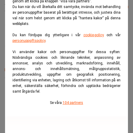
genom att klicka på knappen “visa våra partners”.
Läs mer från Realtid - vårt nyhetsbrev
Prenumerera
Du kan när du vill återkalla ditt samtycke, invända mot behandling
är kostnadsfritt:
av personuppgifter baserat på berättigat intresse, och justera dina
val när som helst genom att klicka på “hantera kakor” på denna
webbplats.
Intrum
Du kan fördjupa dig ytterligare i vår
cookie-policy
och vår
personuppgiftspolicy
.
Finwire
Vi använder kakor och personuppgifter för dessa syften:
Nödvändiga cookies och liknande tekniker, anpassning av
annonser, analys och utveckling, marknadsföring, innehåll,
annons- och innehållsmätning, målgruppsstatistik,
produktutveckling, uppgifter om geografisk positionering,
Senaste lediga jobben
identifiering via enheten, lagring och åtkomst till information på en
enhet, säkerställa säkerhet, förhindra och upptäcka bedrägerier
samt åtgärda fel.
Se våra
104 partners