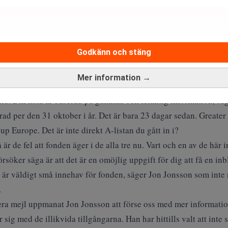
Godkänn och stäng
Mer information →
era det, jag tycker inte det är skräp, jag är övertygad att om ma
ild. Din lista är baserad på gammal och felaktig information, sä
ad per den 31 oktober i år. Det är bara 23 dagar sedan. Greater
Europe. Det är inte direkt A-listan du gått in i?
är de fel att fonden äger i de alla tre nu. Vart och en av de här 
örsöker säga är att det är en omöjlig uppgift för dig att få en in
t är väldigt små innehav för fonden, säger Jon Jonsson som inte 
.
flera mejl uppmanat Jon Jonsson att förse oss med mer informati
 sig med de illikvida tillgångarna. Han har hittills valt att inte 