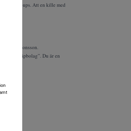
t ens start-ups. Att en kille med
eraren.
ing.
, säger Jon Jonsson.
ed rena ”skräpbolag”. Du är en
tion
samt