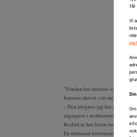
får 
Vi 
list
rel
par
Anv
adr
per
gru
”Fonden har innehav som är illikv
Din
Jonsson skrivit i ett mejl till en in
– Den prognos jag har är att fonde
Om 
engageras i nedmonteringen av fon
anv
inf
Realtid.se har listan över fondens 
ock
En rutinerad investerare, utan egn