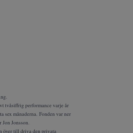
ing.
ivt tvåsiffrig performance varje år
örsta sex månaderna. Fonden var ner
er Jon Jonsson.
över till driva den privata