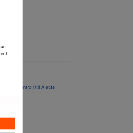
tion
samt
ng och kontroll till Alecta
2026