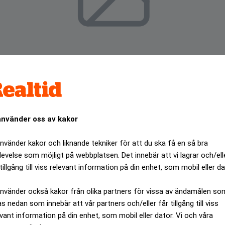
använder oss av kakor
använder kakor och liknande tekniker för att du ska få en så bra
levelse som möjligt på webbplatsen. Det innebär att vi lagrar och/ell
tillgång till viss relevant information på din enhet, som mobil eller da
na stora svängningar men med en dragning uppåt. Fortfara
anuari månad.
använder också kakor från olika partners för vissa av ändamålen so
as nedan som innebär att vår partners och/eller får tillgång till viss
ANNONS
evant information på din enhet, som mobil eller dator. Vi och våra