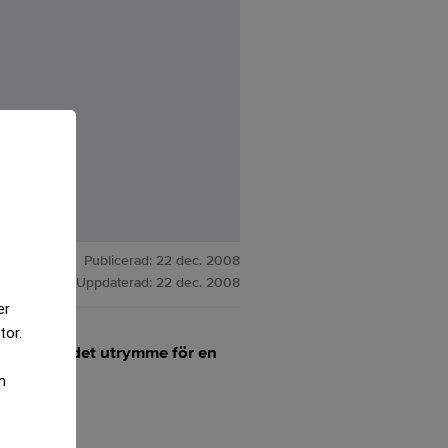
Publicerad:
22 dec. 2008
Uppdaterad:
22 dec. 2008
er
tor.
nde finns det utrymme för en
m