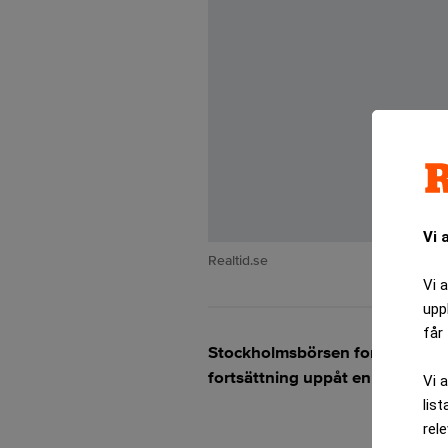
Vi 
Realtid.se
Vi 
upp
får 
Stockholmsbörsen fortsätter si
fortsättning uppåt en bit in i j
Vi 
list
rel