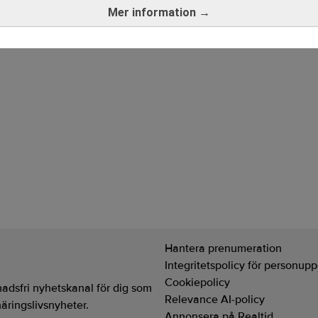
Mer information →
Hantera prenumeration
Integritetspolicy för personupp
Cookiepolicy
adsfri nyhetskanal för dig som
Relevance AI-policy
näringslivsnyheter.
Annonsera på Realtid