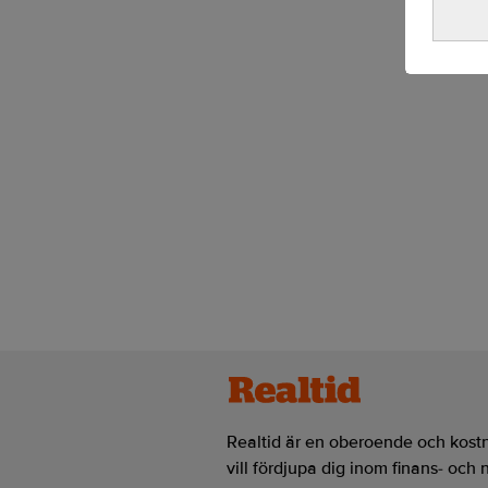
Realtid är en oberoende och kostn
vill fördjupa dig inom finans- och 