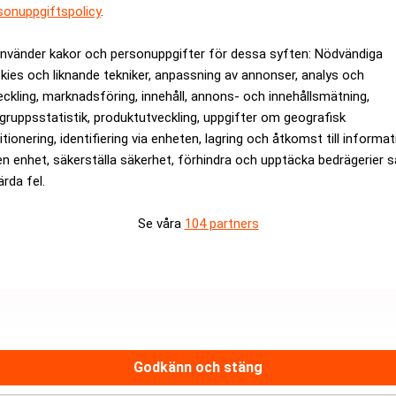
sonuppgiftspolicy
.
 prenumeration: http://www.realtid.se/nyhetsbrev/
använder kakor och personuppgifter för dessa syften: Nödvändiga
rev är kostnadsfritt:
Prenumerera
kies och liknande tekniker, anpassning av annonser, analys och
eckling, marknadsföring, innehåll, annons- och innehållsmätning,
gruppsstatistik, produktutveckling, uppgifter om geografisk
itionering, identifiering via enheten, lagring och åtkomst till informa
en enhet, säkerställa säkerhet, förhindra och upptäcka bedrägerier 
ärda fel.
Se våra
104 partners
Medarbetare inom Intern styrni
Sista ansökningsdag:
13/06/
ANNONS
Godkänn och stäng