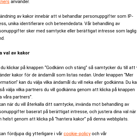
tners
använder.
ändning av kakor innebär att vi behandlar personuppgifter som IP-
ess, unika identifierare och beteendedata. Vår behandling av
sonuppgifter sker med samtycke eller berättigat intresse som laglig
nd.
a val av kakor
du klickar på knappen “Godkänn och stäng” så samtycker du till att 
änder kakor för de ändamål som listas nedan. Under knappen “Mer
ormation” kan du välja vilka ändamål du vill neka eller godkänna. Du k
så välja vilka partners du vill godkänna genom att klicka på knappen
a våra partners”.
ages/200812/22/20081222073819_Realtid599/20081222073819_R
kan när du vill återkalla ditt samtycke, invända mot behandling av
sonuppgifter baserat på berättigat intresse, och justera dina val när
kholm AB
 helst genom att klicka på “hantera kakor” på denna webbplats.
kan fördjupa dig ytterligare i vår
cookie-policy
och vår
w.realtid.se/