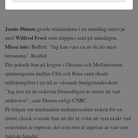
Jamie Dimon
gjorde uttalandena i en timslång intervju
Wilfred Frost
med
som släpptes sent på måndagen.
Missa inte:
Buffett: ”Jag kan vara en av de tio mest
tursamma”. Realtid
Där pekade han på krigen i Ukraina och Mellanöstern,
spänningarna mellan USA och Kina samt ökade
militärutgifter i en tid av växande budgetunderskott.
”Jag tror att de riskerna förmodligen är större än vad
andra tror”, sade Dimon enligt
CNBC
.
På frågan om marknaden underprissätter risken för en
större chock svarade han att det är svårt att veta exakt vad
som redan är inprisat, det som inte är inprisat är vad som
faktiskt händer.