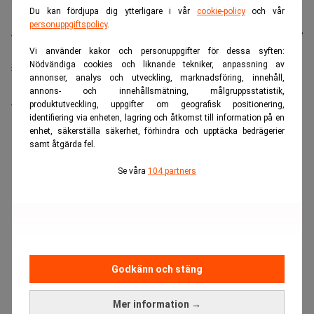
Du kan fördjupa dig ytterligare i vår
cookie-policy
och vår
personuppgiftspolicy
.
JPMorgan Chase vd Jamie Dimon anser att investerare
underskattar de geopolitiska och finanspolitiska risker
Vi använder kakor och personuppgifter för dessa syften:
Nödvändiga cookies och liknande tekniker, anpassning av
som hotar världsekonomin. I en intervju säger han att
annonser, analys och utveckling, marknadsföring, innehåll,
han i nuläget varken skulle köpa aktier eller långa
annons- och innehållsmätning, målgruppsstatistik,
amerikanska statsobligationer till rådande priser.
produktutveckling, uppgifter om geografisk positionering,
identifiering via enheten, lagring och åtkomst till information på en
ANNONS
enhet, säkerställa säkerhet, förhindra och upptäcka bedrägerier
samt åtgärda fel.
Se våra
104 partners
Godkänn och stäng
Mer information →