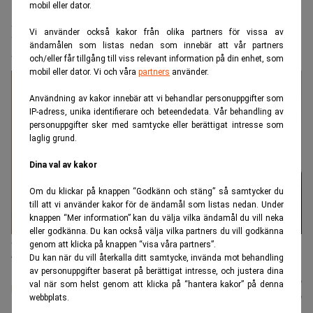
mobil eller dator.
Realtid.se
Börs & finans
Dimon varnar – vill inte köpa aktier
Vi använder också kakor från olika partners för vissa av
ändamålen som listas nedan som innebär att vår partners
eller statspapper
och/eller får tillgång till viss relevant information på din enhet, som
mobil eller dator. Vi och våra
partners
använder.
Användning av kakor innebär att vi behandlar personuppgifter som
IP-adress, unika identifierare och beteendedata. Vår behandling av
personuppgifter sker med samtycke eller berättigat intresse som
laglig grund.
Dina val av kakor
Om du klickar på knappen “Godkänn och stäng” så samtycker du
till att vi använder kakor för de ändamål som listas nedan. Under
knappen “Mer information” kan du välja vilka ändamål du vill neka
eller godkänna. Du kan också välja vilka partners du vill godkänna
Jamie Dimon håller hårt i plånboken just nu.(Foto: Seth Wenig / AP
genom att klicka på knappen “visa våra partners”.
/TT)
Du kan när du vill återkalla ditt samtycke, invända mot behandling
av personuppgifter baserat på berättigat intresse, och justera dina
Johan
Publicerad:
21 juli 2026
val när som helst genom att klicka på “hantera kakor” på denna
Colliander
Uppdaterad:
21 juli 2026
webbplats.