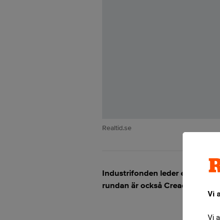
Realtid.se
Industrifonden leder en invest
rundan är också Creades, tillsa
Vi 
Vi 