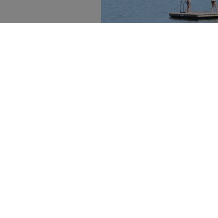
Det svenska svalare sommarvädret locka
Nyhetsbyrån
TT