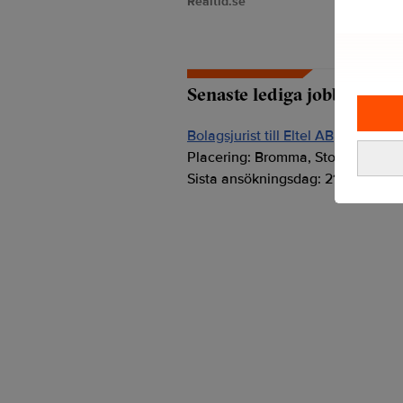
Realtid.se
Senaste lediga jobben
Bolagsjurist till Eltel AB
Placering:
Bromma, Stockholm
Sista ansökningsdag:
21/08/2026