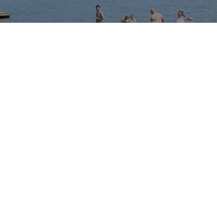
r allt fler. Foto: Anna Hållams/TT