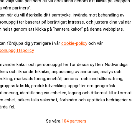
så välja vilka partners du vill godkänna genom att klicka på knappen
rganizer både tiodubblat antalet medarbetare och tillväxttakte
a våra partners”.
ande. Bolaget har idag kunder i Europa, Asien och USA. Svenska
kan när du vill återkalla ditt samtycke, invända mot behandling av
sonuppgifter baserat på berättigat intresse, och justera dina val när
nomen.
 helst genom att klicka på “hantera kakor” på denna webbplats.
nande bolag som löser stora utmaningar för europeiska och inte
nerade av bolagets tillväxttakt hittills och deras starka produ
kan fördjupa dig ytterligare i vår
cookie-policy
och vår
att bolaget har stor potential att bli marknadsledare globalt i
sonuppgiftspolicy
.
 och nytillträdd styrelseledamot i DPOrganizer.
använder kakor och personuppgifter för dessa syften: Nödvändiga
ssmeddelandet om en färsk studie som visar att 92 procent av Eu
kies och liknande tekniker, anpassning av annonser, analys och
nan analys att svenska företag är de som är minst förberedda f
eckling, marknadsföring, innehåll, annons- och innehållsmätning,
gruppsstatistik, produktutveckling, uppgifter om geografisk
itionering, identifiering via enheten, lagring och åtkomst till informa
rev är kostnadsfritt:
Prenumerera
en enhet, säkerställa säkerhet, förhindra och upptäcka bedrägerier 
ärda fel.
Se våra
104 partners