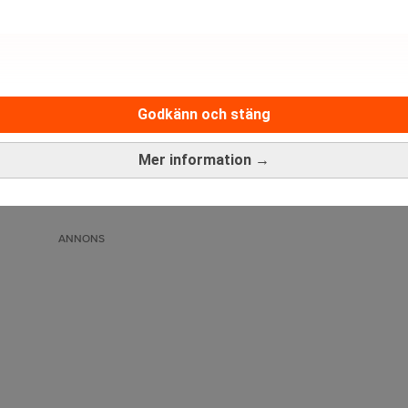
Godkänn och stäng
Medarbetare inom Intern styrni
Mer information →
Sista ansökningsdag:
13/06/
ANNONS