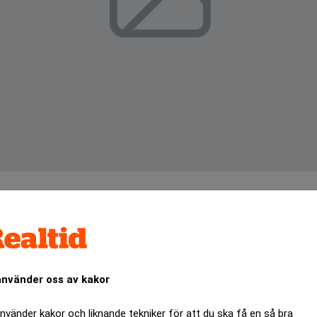
eringsrunda om 30 miljoner kronor i dataskyddsbolaget DPOr
mmans med existerande ägare Soläng Invest, Inbox Capital 
använder oss av kakor
ANNONS
använder kakor och liknande tekniker för att du ska få en så bra