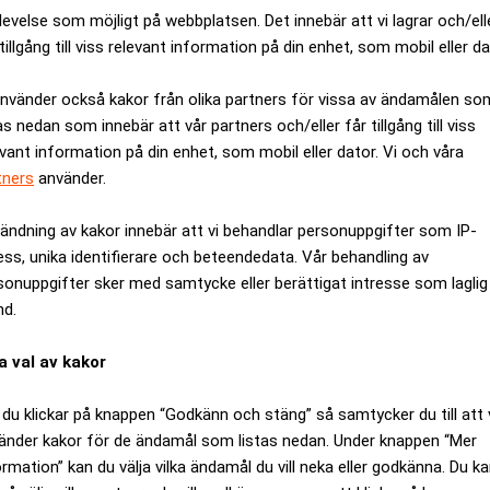
levelse som möjligt på webbplatsen. Det innebär att vi lagrar och/ell
tillgång till viss relevant information på din enhet, som mobil eller da
använder också kakor från olika partners för vissa av ändamålen so
as nedan som innebär att vår partners och/eller får tillgång till viss
evant information på din enhet, som mobil eller dator. Vi och våra
tners
använder.
ändning av kakor innebär att vi behandlar personuppgifter som IP-
ess, unika identifierare och beteendedata. Vår behandling av
sonuppgifter sker med samtycke eller berättigat intresse som laglig
nd.
a accelerera tillväxten både i Sverige och globalt genom att s
a val av kakor
jälper företag världen över att hantera och växa med det nya 
du klickar på knappen “Godkänn och stäng” så samtycker du till att 
miljoner kronor i en investeringsrunda som leds av Industrifond
änder kakor för de ändamål som listas nedan. Under knappen “Mer
. Även existerande ägare Soläng Invest, Inbox Capital och priv
ormation” kan du välja vilka ändamål du vill neka eller godkänna. Du k