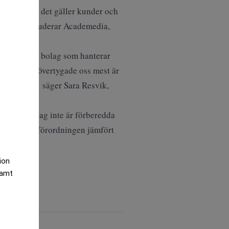
n både när det gäller kunder och
 kunder inkluderar Academedia,
rnationella bolag som hanterar
kt. Det som övertygade oss mest är
nom området, säger Sara Resvik,
ropas företag inte är förberedda
ör den nya förordningen jämfört
tion
samt