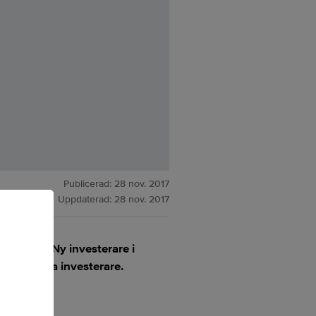
Publicerad:
28 nov. 2017
Uppdaterad:
28 nov. 2017
ganizer. Ny investerare i
och privata investerare.