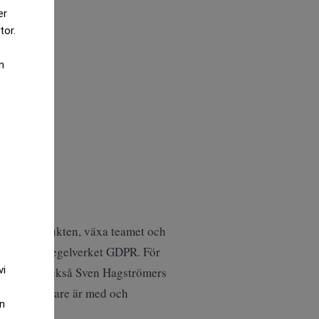
er
tor.
m
tärka produkten, växa teamet och
europeiska regelverket GDPR. För
vi
en men där också Sven Hagströmers
ata investerare är med och
an