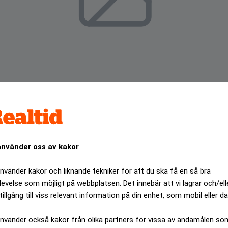
använder oss av kakor
använder kakor och liknande tekniker för att du ska få en så bra
ndisagenturen IMG köps upp av investmentbolaget Forstman
levelse som möjligt på webbplatsen. Det innebär att vi lagrar och/ell
tillgång till viss relevant information på din enhet, som mobil eller da
ANNONS
använder också kakor från olika partners för vissa av ändamålen so