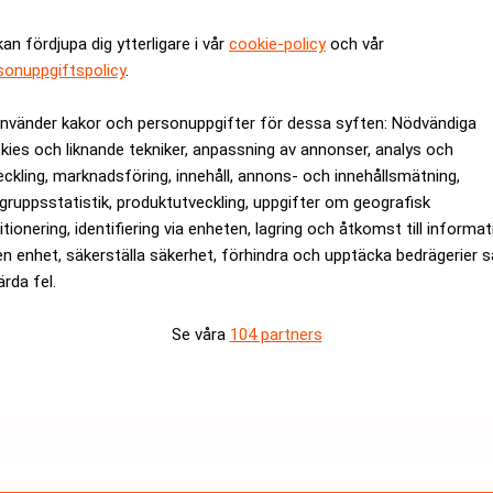
iera köpet helt med eget kapital. Summan har ej offentliggjorts
kan fördjupa dig ytterligare i vår
cookie-policy
och vår
sonuppgiftspolicy
.
duktion av sportevent och försäljning av sändningsrättigheter 
använder kakor och personuppgifter för dessa syften: Nödvändiga
rev är kostnadsfritt:
Prenumerera
kies och liknande tekniker, anpassning av annonser, analys och
eckling, marknadsföring, innehåll, annons- och innehållsmätning,
gruppsstatistik, produktutveckling, uppgifter om geografisk
itionering, identifiering via enheten, lagring och åtkomst till informa
en enhet, säkerställa säkerhet, förhindra och upptäcka bedrägerier 
ärda fel.
Se våra
104 partners
Medarbetare inom Intern styrni
Sista ansökningsdag:
13/06/