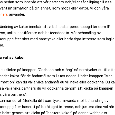
as nedan som innebär att vår partners och/eller får tillgång till viss
evant information på din enhet, som mobil eller dator. Vi och våra
tners
använder.
ändning av kakor innebär att vi behandlar personuppgifter som IP-
ess, unika identifierare och beteendedata. Vår behandling av
sonuppgifter sker med samtycke eller berättigat intresse som laglig
nd.
a val av kakor
du klickar på knappen “Godkänn och stäng” så samtycker du till att 
änder kakor för de ändamål som listas nedan. Under knappen “Mer
or i 25 länder och är världens ledande sportagent.
ormation” kan du välja vilka ändamål du vill neka eller godkänna. Du k
som dog i i en hjärtattack förra året, under det tidiga 60-tal
så välja vilka partners du vill godkänna genom att klicka på knappen
taget började med att representera golfare, racerförare och ten
a våra partners”.
ode, sport och musik.
kan när du vill återkalla ditt samtycke, invända mot behandling av
ett verkligen globalt varumärke. Ingen annan kan mäta sig när
sonuppgifter baserat på berättigat intresse, och justera dina val när
 helst genom att klicka på “hantera kakor” på denna webbplats.
n, säger Theodor J Forstmann, partner på Forstmann Little.