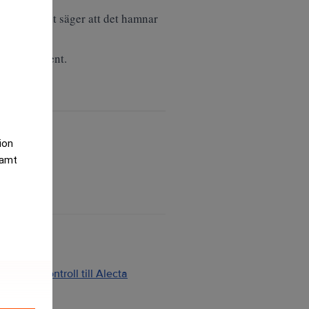
, men ryktet säger att det hamnar
av sportevent.
tion
samt
ng och kontroll till Alecta
2026