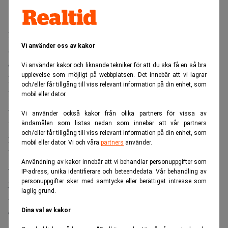
Det tyska industribolaget Schenk Process, med över 2.300
Vi använder oss av kakor
anställda globalt och med verksamheter i Europa, Nord-
och Sydamerika, Kina, Indien och Australien, säljs nu av
Vi använder kakor och liknande tekniker för att du ska få en så bra
upplevelse som möjligt på webbplatsen. Det innebär att vi lagrar
IK Investment Partners till PE-fonder under förvaltning av
och/eller får tillgång till viss relevant information på din enhet, som
Blackstone.
mobil eller dator.
– Denna investering visar vårt starka engagemang på den
Vi använder också kakor från olika partners för vissa av
tyska marknaden, medan vi fortsätter att utvärdera
ändamålen som listas nedan som innebär att vår partners
och/eller får tillgång till viss relevant information på din enhet, som
ytterligare möjliga förvärv i hela Europa, säger, Juergen
mobil eller dator. Vi och våra
partners
använder.
Pinker, vd på Blackstone.
Användning av kakor innebär att vi behandlar personuppgifter som
– När vi inleder ett spännande nytt kapitel för Schenck vill
IP-adress, unika identifierare och beteendedata. Vår behandling av
jag tacka IK för deras ovärderliga stöd under de senaste
personuppgifter sker med samtycke eller berättigat intresse som
laglig grund.
åren. Blackstones betydande branscherfarenhet och
ekonomisk stöd gör dem till en idealisk ny partner. När vi
Dina val av kakor
satsar på ytterligare investeringar i innovation och