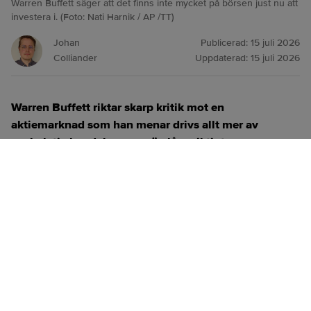
Warren Buffett säger att det finns inte mycket på börsen just nu att
investera i. (Foto: Nati Harnik / AP /TT)
Johan
Publicerad:
15 juli 2026
Colliander
Uppdaterad:
15 juli 2026
Warren Buffett riktar skarp kritik mot en
aktiemarknad som han menar drivs allt mer av
spekulativ handel snarare än långsiktigt
investerande.
ANNONS