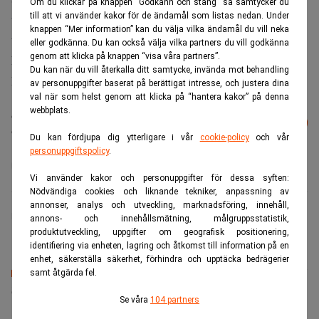
Om du klickar på knappen “Godkänn och stäng” så samtycker du
till att vi använder kakor för de ändamål som listas nedan. Under
utveckling av ny teknik ser vi fram emot att påskynda
knappen “Mer information” kan du välja vilka ändamål du vill neka
tillväxten internationellt, säger Andreas Evertz, vd och
eller godkänna. Du kan också välja vilka partners du vill godkänna
genom att klicka på knappen “visa våra partners”.
koncernchef för Schenck.
Du kan när du vill återkalla ditt samtycke, invända mot behandling
Parterna avslöjar inga siffror i samband med transaktionen.
av personuppgifter baserat på berättigat intresse, och justera dina
val när som helst genom att klicka på “hantera kakor” på denna
webbplats.
Läs mer från Realtid - vårt nyhetsbrev
Prenumerera
är kostnadsfritt:
Du kan fördjupa dig ytterligare i vår
cookie-policy
och vår
personuppgiftspolicy
.
Blackstone
IK Investment Partners
Vi använder kakor och personuppgifter för dessa syften:
Nödvändiga cookies och liknande tekniker, anpassning av
annonser, analys och utveckling, marknadsföring, innehåll,
Realtid.se
annons- och innehållsmätning, målgruppsstatistik,
produktutveckling, uppgifter om geografisk positionering,
identifiering via enheten, lagring och åtkomst till information på en
enhet, säkerställa säkerhet, förhindra och upptäcka bedrägerier
samt åtgärda fel.
Senaste lediga jobben
Se våra
104 partners