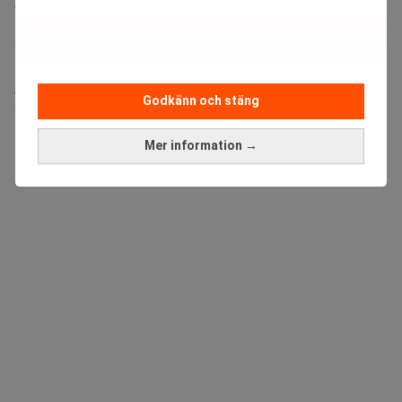
Bolagsjurist till Eltel AB
Placering:
Bromma, Stockholm
Sista ansökningsdag:
21/08/2026
Medarbetare inom Intern styrning och kontroll till Alecta
Godkänn och stäng
Sista ansökningsdag:
13/06/2026
Mer information →
ANNONS