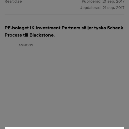
Realtid.se
Publicerad:
21 sep. 2017
Uppdaterad:
21 sep. 2017
PE-bolaget IK Investment Partners säljer tyska Schenk
Process till Blackstone.
ANNONS