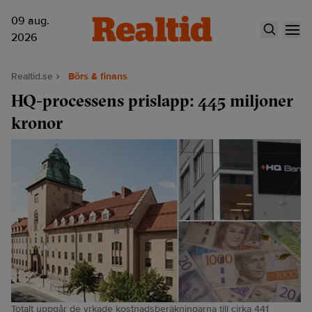
09 aug.
2026
Realtid.se
Börs & finans
HQ-processens prislapp: 445 miljoner
kronor
Totalt uppgår de yrkade kostnadsberäkningarna till cirka 441