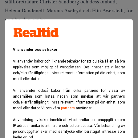
ställföreträdare Christer Sandberg och dess ombud,
Helena Dandenell, Marcus Axelryd och Elin Awerstedt, för
onödiga kostnader.
Stefan Dahlbo yrkar att Christer Sandberg, oavsett
utgången i rättegången, ska förpliktigas att solidariskt
med HQ AB utge en erättning om 7 miljoner kronor jämte
Vi använder oss av kakor
ränta.
Vi använder kakor och liknande tekniker för att du ska få en så bra
"Grunden för yrkandet är att Christer Sandberg orsakat
upplevelse som möjligt på webbplatsen. Det innebär att vi lagrar
dessa kostnader genom vårdslöshet och försummelse".
och/eller får tillgång till viss relevant information på din enhet, som
mobil eller dator.
ANNONS
Vi använder också kakor från olika partners för vissa av
ändamålen som listas nedan som innebär att vår partners
och/eller får tillgång till viss relevant information på din enhet, som
mobil eller dator. Vi och våra
partners
använder.
Användning av kakor innebär att vi behandlar personuppgifter som
IP-adress, unika identifierare och beteendedata. Vår behandling av
personuppgifter sker med samtycke eller berättigat intresse som
laglig grund.