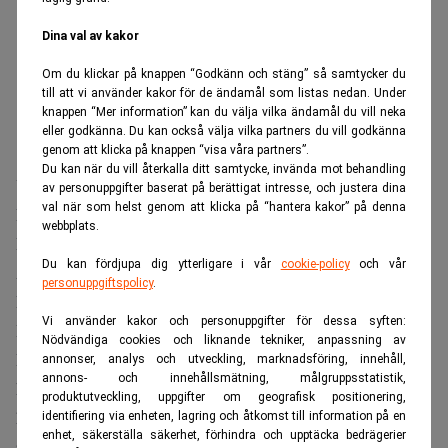
Dina val av kakor
Om du klickar på knappen “Godkänn och stäng” så samtycker du
till att vi använder kakor för de ändamål som listas nedan. Under
knappen “Mer information” kan du välja vilka ändamål du vill neka
eller godkänna. Du kan också välja vilka partners du vill godkänna
genom att klicka på knappen “visa våra partners”.
Du kan när du vill återkalla ditt samtycke, invända mot behandling
Yrkandet motsvarar hälften av kostnaderna som Stefan
av personuppgifter baserat på berättigat intresse, och justera dina
val när som helst genom att klicka på “hantera kakor” på denna
Dahlbo lagt ned på rättegången sedan början av år 2014.
webbplats.
Det yrkas även att Marcus Axelryd ska solidariskt med HQ
Du kan fördjupa dig ytterligare i vår
cookie-policy
och vår
AB betala 7 miljoner kronor jämte ränta.
personuppgiftspolicy
.
Det yrkas även att Helena Dandenell ska solidariskt med
Vi använder kakor och personuppgifter för dessa syften:
HQ AB betala 7 miljoner kronor jämte ränta.
Nödvändiga cookies och liknande tekniker, anpassning av
Det yrkas att Elin Awerstedt ska betala 1,95 miljoner
annonser, analys och utveckling, marknadsföring, innehåll,
annons- och innehållsmätning, målgruppsstatistik,
kronor till Stefan Dahlbo solidariskt med HQ AB. detta är
produktutveckling, uppgifter om geografisk positionering,
hälften av vad Stefan Dahlbo haft i kostnader på
identifiering via enheten, lagring och åtkomst till information på en
enhet, säkerställa säkerhet, förhindra och upptäcka bedrägerier
rättegången sedan början av november 2016.