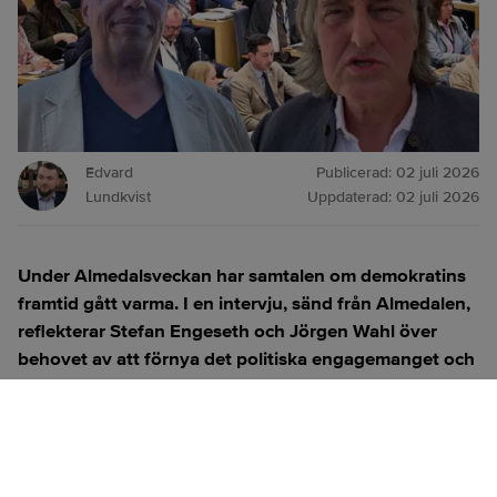
Edvard
Publicerad:
02 juli 2026
Lundkvist
Uppdaterad:
02 juli 2026
Under Almedalsveckan har samtalen om demokratins
framtid gått varma. I en intervju, sänd från Almedalen,
reflekterar Stefan Engeseth och Jörgen Wahl över
behovet av att förnya det politiska engagemanget och
hur modern teknik kan användas för att överbrygga
klyftan mellan medborgare och beslutsfattare.
Titta på
videosidan
för en ren videoupplevelse.
ANNONS