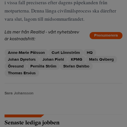
i vissa fall preciseras efter dagens påpekanden från
motparterna. Denna långa civilmålsprocess ska därefter
vara slut, lagom till midsommarfirandet.
Läs mer från Realtid - vårt nyhetsbrev
Prenumerera
är kostnadsfritt:
Anne-Marie Pålsson
Curt Lönnström
HQ
Johan Dyrefors
Johan Piehl
KPMG
Mats Qviberg
Öresund
Pernilla Ström
Stefan Dahlbo
Thomas Erséus
Sara Johansson
Senaste lediga jobben