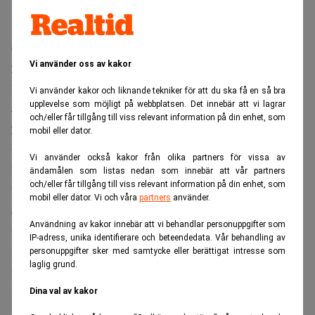
Granen Fastighetsutveckling har anställt juristen Peter
Vi använder oss av kakor
Zonabend som vd. Tidigare vd, Per Arwidsson, lämnar
kvarstår som operativ styrelseordförande.
Vi använder kakor och liknande tekniker för att du ska få en så bra
upplevelse som möjligt på webbplatsen. Det innebär att vi lagrar
– Jag är mycket nöjd över att vi har lyckats rekrytera Peter
och/eller får tillgång till viss relevant information på din enhet, som
Zonabend som VD till Granen. På det här sättet uppnår vi
mobil eller dator.
två delmål; vi får en person med gedigen sund strategisk
Vi använder också kakor från olika partners för vissa av
kompetens med stark erfarenhet från entreprenörsdrivna
ändamålen som listas nedan som innebär att vår partners
och/eller får tillgång till viss relevant information på din enhet, som
bolag som gillar vår företagskultur, samtidigt som min
mobil eller dator. Vi och våra
partners
använder.
önskan om en mindre operativ roll i bolaget framöver kan
Användning av kakor innebär att vi behandlar personuppgifter som
ta form på ett ordnat sätt. Med vår starka finansiella
IP-adress, unika identifierare och beteendedata. Vår behandling av
ställning kan vi nu satsa full fart framåt inom både
personuppgifter sker med samtycke eller berättigat intresse som
laglig grund.
fastighetsutveckling och förvaltning, säger Per Arwidsson,
styrelseordförande för Granen Fastighetsutveckling.
Dina val av kakor
Peter Zonabend är för närvarande vd för Victoria