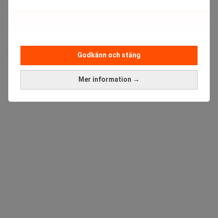
Bolagsjurist till Eltel AB
Placering:
Bromma, Stockholm
Sista ansökningsdag:
21/08/2026
Medarbetare inom Intern styrning och kontroll till Alecta
Godkänn och stäng
Sista ansökningsdag:
13/06/2026
Mer information →
ANNONS