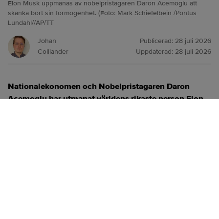
Elon Musk uppmanas av nobelpristagaren Daron Acemoglu att
skänka bort sin förmögenhet. (Foto: Mark Schiefelbein /Pontus
Lundahl//AP/TT
Johan
Publicerad:
28 juli 2026
Colliander
Uppdaterad:
28 juli 2026
Nationalekonomen och Nobelpristagaren Daron
Acemoglu har utmanat världens rikaste person Elon
Musk att skänka bort hela sin förmögenhet på
omkring 1 000 miljarder dollar senast 2036.
Överraskande nog svarade Musk att han ”faktiskt
tänker göra något i den stilen”.
ANNONS