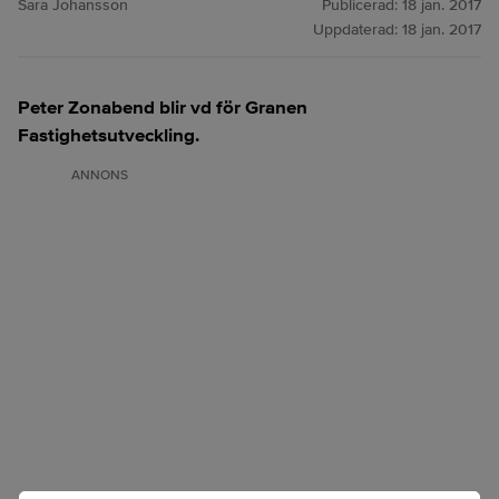
Sara Johansson
Publicerad:
18 jan. 2017
Uppdaterad:
18 jan. 2017
Peter Zonabend blir vd för Granen
Fastighetsutveckling.
ANNONS