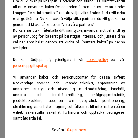
Om du klickar på knappen “Godkänn och stäng” så samtycker du
Investment Group Ltd, inom vilken sfär han har verkat som
till att vi använder kakor för de ändamål som listas nedan. Under
knappen “Mer information” kan du välja vilka ändamål du vill neka
vd de senaste sju åren.
eller godkänna. Du kan också välja vilka partners du vill godkänna
genom att klicka på knappen “visa våra partners”.
Han är även engagerad i processbolaget HQ som
Du kan när du vill återkalla ditt samtycke, invända mot behandling
styrelseledamot i bolaget sedan 2012. Han är även bland
av personuppgifter baserat på berättigat intresse, och justera dina
val när som helst genom att klicka på “hantera kakor” på denna
annat ledamot i Sten Mörtstedts Herma Securities.
webbplats.
Han har även varit verksam som advokat på Fylgia.
Du kan fördjupa dig ytterligare i vår
cookie-policy
och vår
personuppgiftspolicy
.
Läs mer från Realtid - vårt nyhetsbrev
Prenumerera
är kostnadsfritt:
Vi använder kakor och personuppgifter för dessa syften:
Nödvändiga cookies och liknande tekniker, anpassning av
annonser, analys och utveckling, marknadsföring, innehåll,
Sara Johansson
annons- och innehållsmätning, målgruppsstatistik,
produktutveckling, uppgifter om geografisk positionering,
identifiering via enheten, lagring och åtkomst till information på en
enhet, säkerställa säkerhet, förhindra och upptäcka bedrägerier
samt åtgärda fel.
Senaste lediga jobben
Se våra
104 partners