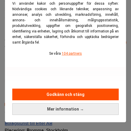
Vi använder kakor och personuppgifter för dessa syften:
media är Anko Van Der Werff den kandidat som känner
Nödvändiga cookies och liknande tekniker, anpassning av
annonser, analys och utveckling, marknadsföring, innehåll,
Skandinavien bäst, säger Elnæs till Realtid.
annons- och innehållsmätning, målgruppsstatistik,
produktutveckling, uppgifter om geografisk positionering,
identifiering via enheten, lagring och åtkomst till information på en
enhet, säkerställa säkerhet, förhindra och upptäcka bedrägerier
Läs mer från Realtid - vårt nyhetsbrev
Prenumerera
samt åtgärda fel.
är kostnadsfritt:
Se våra
104 partners
SAS
Realtid.se
Godkänn och stäng
Mer information →
Senaste lediga jobben
Bolagsjurist till Eltel AB
Placering:
Bromma, Stockholm