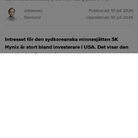
Johannes
Publicerad:
10 juli 2026
Stenlund
Uppdaterad:
10 juli 2026
Intresset för den sydkoreanska minnesjätten SK
Hynix är stort bland investerare i USA. Det visar den
stundande börsnoteringen.
ANNONS