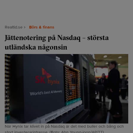
Realtid.se
Börs & finans
Jättenotering på Nasdaq – största
utländska någonsin
När Hynix tar klivet in på Nasdaq är det med buller och bång och
stort investerarintresse. (Foto: Ahn Young-joon/AP/TT).