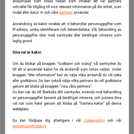
ändamålen som listas nedan som innebär att vår partners
– I den omfattande och omsorgsfulla
och/eller får tillgång till viss relevant information på din enhet, som
rekryteringsprocessen har det varit glädjande att kunna
mobil eller dator. Vi och våra
partners
använder.
konstatera hur många begåvade kandidater från den
Användning av kakor innebär att vi behandlar personuppgifter som
globala flygindustrin som attraherats av SAS starka
IP-adress, unika identifierare och beteendedata. Vår behandling av
personuppgifter sker med samtycke eller berättigat intresse som
varumärke – något som ytterligare förstärkts av SAS
laglig grund.
ambitiösa hållbarhetsarbete, säger SAS styrelseordförande
Dina val av kakor
Carsten Dilling i en skriftlig kommentar.
Flyganalytikern Hans Jørgen Elnæs är förvånad över valet
Om du klickar på knappen “Godkänn och stäng” så samtycker du
till att vi använder kakor för de ändamål som listas nedan. Under
av vd.
knappen “Mer information” kan du välja vilka ändamål du vill neka
– Min gissning har varit att SAS skulle utse flygbolagets
eller godkänna. Du kan också välja vilka partners du vill godkänna
genom att klicka på knappen “visa våra partners”.
COO Simon Pauck Hansen till ny vd. Jag är förvånad över
Du kan när du vill återkalla ditt samtycke, invända mot behandling
att SAS har värvat en vd som inte kommer från
av personuppgifter baserat på berättigat intresse, och justera dina
val när som helst genom att klicka på “hantera kakor” på denna
Skandinavien – mot bakgrund av att bolaget står inför sin
webbplats.
största utmaning någonsin och att SAS är en organisation
Du kan fördjupa dig ytterligare i vår
cookie-policy
och vår
som genomsyras av skandinavisk kultur. Men jämfört med
personuppgiftspolicy
.
andra icke-skandinaviska kandidater som har nämnts i