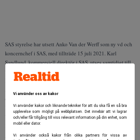
SAS styrelse har utsett Anko Van der Werff som ny vd och
koncernchef i SAS, med tillträde 15 juli 2021. Karl
Sandlund, kommersiell direktör i SAS, utses samtidigt till
tillförordnad vd och koncernchef efter Rickard Gustafson.
Det framgår av ett pressmeddelande.
Anko Van der Werff är holländare och har en gedigen
Vi använder oss av kakor
erfarenhet inom flygindustrin. Han leder idag Avianca
Vi använder kakor och liknande tekniker för att du ska få en så bra
Holding-koncernen i Colombia. Han har en bakgrund i
upplevelse som möjligt på webbplatsen. Det innebär att vi lagrar
bland andra Aeromexico, Qatar Airways och Air France
och/eller får tillgång till viss relevant information på din enhet, som
mobil eller dator.
KLM. Utöver holländska, engleska och spanska kan han
grunderna i svenska, franska och italienska.
Vi använder också kakor från olika partners för vissa av