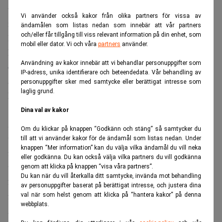
tingsrätterna. Det är knappt 1 procent färre än
Vi använder också kakor från olika partners för vissa av
motsvarande period 2019.
ändamålen som listas nedan som innebär att vår partners
och/eller får tillgång till viss relevant information på din enhet, som
I år har antalet inkomna företagsrekonstruktioner ökat
mobil eller dator. Vi och våra
partners
använder.
kraftigt. Under perioden vecka 10–18 kom 153 ärenden
Användning av kakor innebär att vi behandlar personuppgifter som
om företagsrekonstruktion in till tingsrätterna – mot 49
IP-adress, unika identifierare och beteendedata. Vår behandling av
ärenden 2019 och 30 ärenden 2018. Under vecka 13 2020
personuppgifter sker med samtycke eller berättigat intresse som
laglig grund.
kom 55 företagsrekonstruktioner in till tingsrätterna, mot
8 ärenden vecka 13 2019 och 1 ärende vecka 13 2018.
Dina val av kakor
Antalet inställda förhandlingar i domstolarna har ökat
Om du klickar på knappen “Godkänn och stäng” så samtycker du
under coronaepidemin. Normalt ställs cirka 20 procent av
till att vi använder kakor för de ändamål som listas nedan. Under
knappen “Mer information” kan du välja vilka ändamål du vill neka
förhandlingarna in. Andelen inställda förhandlingar har
eller godkänna. Du kan också välja vilka partners du vill godkänna
under perioden vecka 10–18 varit i medeltal drygt
genom att klicka på knappen “visa våra partners”.
Du kan när du vill återkalla ditt samtycke, invända mot behandling
28 procent – som mest ställdes 34 procent av
av personuppgifter baserat på berättigat intresse, och justera dina
förhandlingarna in, under vecka 13.
val när som helst genom att klicka på “hantera kakor” på denna
webbplats.
Användningen av videoteknik vid