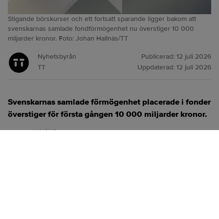
Stigande börskurser och ett fortsatt sparande ligger bakom att
svenskarnas samlade fondförmögenhet nu överstiger 10 000
miljarder kronor. Foto: Johan Hallnäs/TT
Nyhetsbyrån
Publicerad:
12 juli 2026
TT
Uppdaterad:
12 juli 2026
Svenskarnas samlade förmögenhet placerade i fonder
överstiger för första gången 10 000 miljarder kronor.
ANNONS