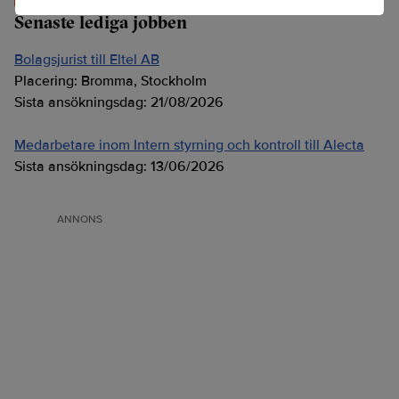
Senaste lediga jobben
Bolagsjurist till Eltel AB
Placering:
Bromma, Stockholm
Sista ansökningsdag:
21/08/2026
Medarbetare inom Intern styrning och kontroll till Alecta
Sista ansökningsdag:
13/06/2026
ANNONS