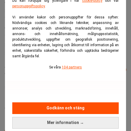
domstolsförhandlingarna har ökat kraftigt. Det gäller även
Du kan fördjupa dig ytterligare i vår
cookie-policy
och vår
personuppgiftspolicy
.
medverkan av parter via videoteknik. Under vecka 12
Vi använder kakor och personuppgifter för dessa syften:
började användningen av videoteknik stiga märkbart, och
Nödvändiga cookies och liknande tekniker, anpassning av
därefter har antalet videomöten fortsatt att öka. Under
annonser, analys och utveckling, marknadsföring, innehåll,
annons- och innehållsmätning, målgruppsstatistik,
vecka 17 2020 genomfördes 3 427 videokonferenssamtal
produktutveckling, uppgifter om geografisk positionering,
från domstolarnas förhandlingssalar. Motsvarande siffra
identifiering via enheten, lagring och åtkomst till information på en
enhet, säkerställa säkerhet, förhindra och upptäcka bedrägerier
för vecka 17 2019 var 1 346.
samt åtgärda fel.
Läs mer från Realtid - vårt nyhetsbrev
Se våra
104 partners
Prenumerera
är kostnadsfritt:
Advokatsamfundet
Camilla Jonsson
Godkänn och stäng
Mer information →