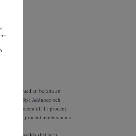
er
tor.
m
 vd-ordet med att berätta att
r i form av köp i Addnode och
från 26 procent till 11 procent.
ckat med 0,5 procent under samma
Av lätt insedda skäl är vi