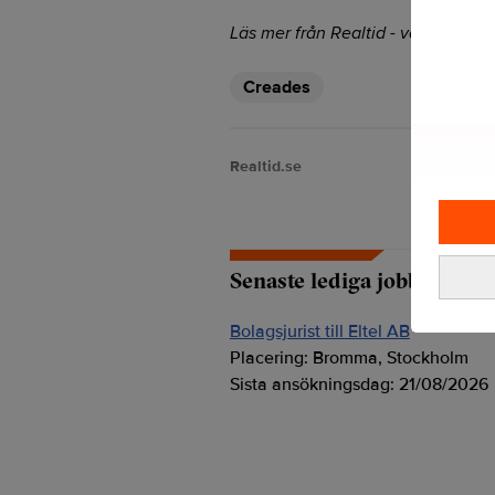
Läs mer från Realtid - vårt nyhetsb
Creades
Realtid.se
Senaste lediga jobben
Bolagsjurist till Eltel AB
Placering:
Bromma, Stockholm
Sista ansökningsdag:
21/08/2026