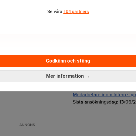
rev är kostnadsfritt:
Prenumerera
Se våra
104 partners
Godkänn och stäng
Mer information →
Medarbetare inom Intern styrni
Sista ansökningsdag:
13/06/
ANNONS