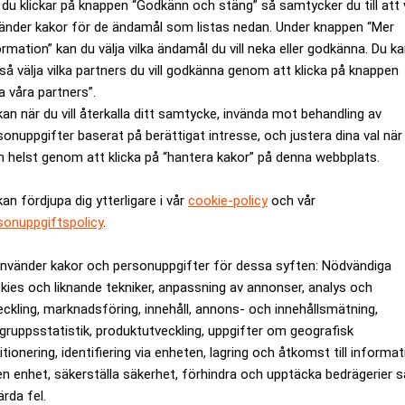
du klickar på knappen “Godkänn och stäng” så samtycker du till att 
v Bygghemmas börsintroduktion och den ordentligt minskade k
änder kakor för de ändamål som listas nedan. Under knappen “Mer
m noteringsprocessen som sådan och ingenting om kvaliteten på 
ormation” kan du välja vilka ändamål du vill neka eller godkänna. Du k
så välja vilka partners du vill godkänna genom att klicka på knappen
teringen är orubbade och vi ser om något än större potential f
a våra partners”.
ökade med 13 procent under kvartalet drivet av Avanza som lever
kan när du vill återkalla ditt samtycke, invända mot behandling av
t, medan Note bidrag positivt, +5 procent.
sonuppgifter baserat på berättigat intresse, och justera dina val när
 1 procent. Enligt John Hedberg var den ”enskilt viktigaste h
 helst genom att klicka på “hantera kakor” på denna webbplats.
liggjordes i februari.
kan fördjupa dig ytterligare i vår
cookie-policy
och vår
 uppgick till 289 miljoner kronor, jämfört med 7 miljoner kron
sonuppgiftspolicy
.
örligt Creades aktieägare, jämfört med 2 miljoner kronor föreg
9 kronor per aktie föregående år.
använder kakor och personuppgifter för dessa syften: Nödvändiga
ljoner kronor jämfört med 366 miljoner kronor vid årsskiftet.
kies och liknande tekniker, anpassning av annonser, analys och
eckling, marknadsföring, innehåll, annons- och innehållsmätning,
a hög aktivitetsnivå under kommande kvartal, men givet hur året
gruppsstatistik, produktutveckling, uppgifter om geografisk
st att hålla sinnet öppet för alla eventualiteter. Med en kassa 
itionering, identifiering via enheten, lagring och åtkomst till informa
emot vad som förhoppningsvis blir en period av tillväxt och utve
en enhet, säkerställa säkerhet, förhindra och upptäcka bedrägerier 
en.
ärda fel.