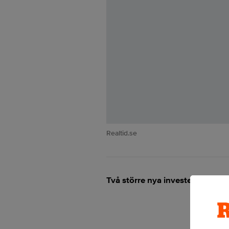
Realtid.se
Två större nya investeringar oc