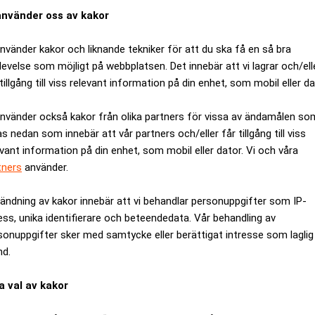
använder oss av kakor
använder kakor och liknande tekniker för att du ska få en så bra
levelse som möjligt på webbplatsen. Det innebär att vi lagrar och/ell
tillgång till viss relevant information på din enhet, som mobil eller da
använder också kakor från olika partners för vissa av ändamålen so
as nedan som innebär att vår partners och/eller får tillgång till viss
evant information på din enhet, som mobil eller dator. Vi och våra
tners
använder.
ändning av kakor innebär att vi behandlar personuppgifter som IP-
delårsrapporten för första kvartalet 2018. John Hedberg inleder
ess, unika identifierare och beteendedata. Vår behandling av
av hög aktivitet”. Han hänvisar till två större nya investeringa
sonuppgifter sker med samtycke eller berättigat intresse som laglig
yttrat hela innehavet i Global och även minskat ägandet i Note 
nd.
ocent sedan årsskiftet samtidigt som Stockholmsbörsen har ba
a val av kakor
 och imponerats av våra båda nyförvärv Addnode och Bygghemma. 