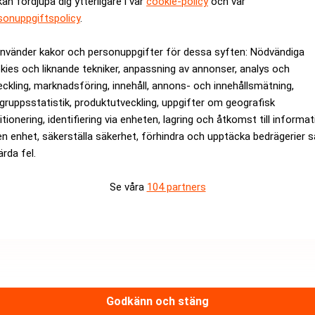
kan fördjupa dig ytterligare i vår
cookie-policy
och vår
sonuppgiftspolicy
.
rev är kostnadsfritt:
Prenumerera
använder kakor och personuppgifter för dessa syften: Nödvändiga
mstaden
kies och liknande tekniker, anpassning av annonser, analys och
eckling, marknadsföring, innehåll, annons- och innehållsmätning,
gruppsstatistik, produktutveckling, uppgifter om geografisk
itionering, identifiering via enheten, lagring och åtkomst till informa
en enhet, säkerställa säkerhet, förhindra och upptäcka bedrägerier 
ärda fel.
Se våra
104 partners
Medarbetare inom Intern styrni
Sista ansökningsdag:
13/06/
ANNONS
Godkänn och stäng