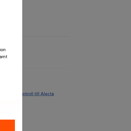
tion
samt
ng och kontroll till Alecta
2026