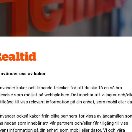
använder oss av kakor
använder kakor och liknande tekniker för att du ska få en så bra
levelse som möjligt på webbplatsen. Det innebär att vi lagrar och/ell
tillgång till viss relevant information på din enhet, som mobil eller da
Danske Bank Markets i Stockholm, beskriver Heimstadens kö
ar att det är bland de tre största transaktionerna i Norden
använder också kakor från olika partners för vissa av ändamålen so
ANNONS
as nedan som innebär att vår partners och/eller får tillgång till viss
evant information på din enhet, som mobil eller dator. Vi och våra