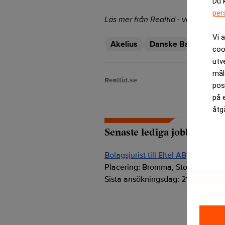
Du 
per
Läs mer från Realtid - vårt nyhetsb
Vi 
Akelius
Danske Bank
Hei
coo
utv
mål
Realtid.se
pos
på 
åtg
Senaste lediga jobben
Bolagsjurist till Eltel AB
Placering:
Bromma, Stockholm
Sista ansökningsdag:
21/08/2026