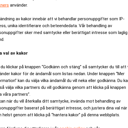
tners
använder.
ändning av kakor innebär att vi behandlar personuppgifter som IP-
ess, unika identifierare och beteendedata. Vår behandling av
sonuppgifter sker med samtycke eller berättigat intresse som laglig
nd.
a val av kakor
du klickar på knappen “Godkänn och stäng” så samtycker du till att 
änder kakor för de ändamål som listas nedan. Under knappen “Mer
ormation” kan du välja vilka ändamål du vill neka eller godkänna. Du k
så välja vilka partners du vill godkänna genom att klicka på knappen
nsolideringstrend där Heimstaden vuxit väldigt snabbt, främst m
a våra partners”.
hjälp av solida ägare, säger Louis Landeman till Dagens Näring
kan när du vill återkalla ditt samtycke, invända mot behandling av
sonuppgifter baserat på berättigat intresse, och justera dina val när
taden det klart största fastighetsbolaget i Norden.
 helst genom att klicka på “hantera kakor” på denna webbplats.
 fastighetstransaktionen i Europa utan aktieavveckling, säger 