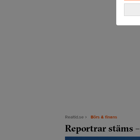
Realtid.se
Börs & finans
Reportrar stäms –