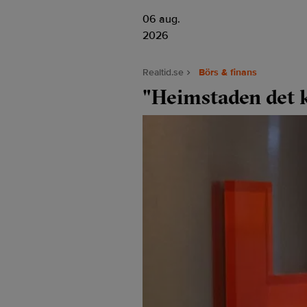
06 aug.
2026
Realtid.se
Börs & finans
"Heimstaden det kl