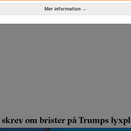
Mer information →
 skrev om brister på Trumps lyxp