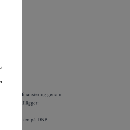
vi
an
ed hjälp av finansiering genom
sliv och tillägger:
Simen Mortensen på DNB.