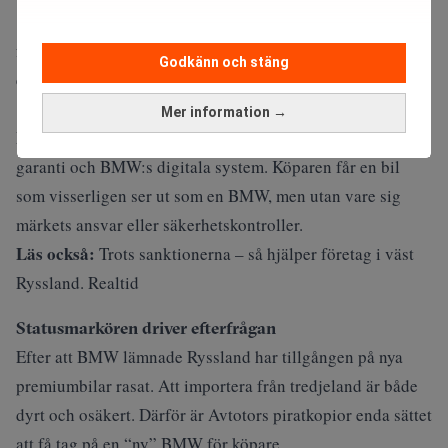
1,5–1,8 miljoner kronor. Det är nivåer som normalt
förknippas med en officiell BMW 7‑serie eller X7 på den
Godkänn och stäng
europeiska marknaden.
Mer information →
Men de ryskbyggda bilarna saknar både certifiering,
garanti och BMW:s digitala system. Köparen får en bil
som visserligen ser ut som en BMW, men utan vare sig
märkets ansvar eller säkerhetskontroller.
Läs också:
Trots sanktionerna – så hjälper företag i väst
Ryssland. Realtid
Statusmarkören driver efterfrågan
Efter att BMW lämnade Ryssland har tillgången på nya
premiumbilar rasat. Att importera från tredjeland är både
dyrt och osäkert. Därför är Avtotors piratkopior enda sättet
att få tag på en “ny” BMW för köpare.