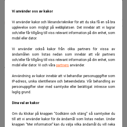
BMW-modell från märkets officiella produktion. I Ryssland säljs nu
piratkopior utan certifiering. (Foto: Joakim Ståhl/SVD/TT)
Vi använder oss av kakor
Karin
Publicerad:
12 juli 2026
Vi använder kakor och liknande tekniker för att du ska få en så bra
Andersen
Uppdaterad:
12 juli 2026
upplevelse som möjligt på webbplatsen. Det innebär att vi lagrar
och/eller får tillgång till viss relevant information på din enhet, som
mobil eller dator.
BMW slår larm om att deras tidigare partner Avtotor
Vi använder också kakor från olika partners för vissa av
nu bygger och säljer BMW‑modeller utan tillstånd i
ändamålen som listas nedan som innebär att vår partners
Ryssland. Bilarna saknar märkets kvalitetskontroll,
och/eller får tillgång till viss relevant information på din enhet, som
mobil eller dator. Vi och våra
partners
använder.
certifiering och digitala system – men köps ändå av
ryska kunder.
Användning av kakor innebär att vi behandlar personuppgifter som
IP-adress, unika identifierare och beteendedata. Vår behandling av
ANNONS
personuppgifter sker med samtycke eller berättigat intresse som
laglig grund.
Dina val av kakor
Om du klickar på knappen “Godkänn och stäng” så samtycker du
till att vi använder kakor för de ändamål som listas nedan. Under
knappen “Mer information” kan du välja vilka ändamål du vill neka