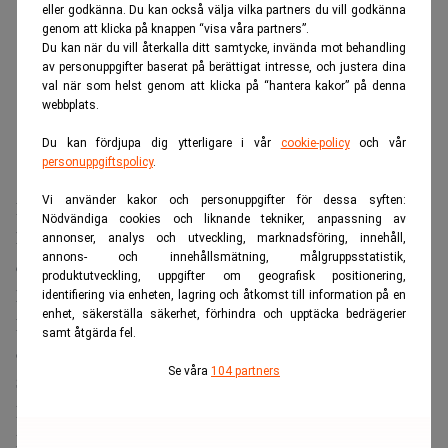
eller godkänna. Du kan också välja vilka partners du vill godkänna
genom att klicka på knappen “visa våra partners”.
Du kan när du vill återkalla ditt samtycke, invända mot behandling
av personuppgifter baserat på berättigat intresse, och justera dina
val när som helst genom att klicka på “hantera kakor” på denna
webbplats.
Du kan fördjupa dig ytterligare i vår
cookie-policy
och vår
personuppgiftspolicy
.
Vi använder kakor och personuppgifter för dessa syften:
Produktionen sker dels med komponentlager som blev
Nödvändiga cookies och liknande tekniker, anpassning av
kvar efter att BMW 2022 valde att lämna Ryssland, och
annonser, analys och utveckling, marknadsföring, innehåll,
annons- och innehållsmätning, målgruppsstatistik,
dels med delar som tillverkats lokalt men som saknar den
produktutveckling, uppgifter om geografisk positionering,
kvalitetskontroll som bilmärket står för.
identifiering via enheten, lagring och åtkomst till information på en
enhet, säkerställa säkerhet, förhindra och upptäcka bedrägerier
Läs också:
Nya sanktioner mot Ryssland – ska slå mot
samt åtgärda fel.
oljan. Realtid
Se våra
104 partners
Säljs som premium
Prislappen för en piratkopierad BMW ligger enligt,
The
Moscow Times
, på 12–14 miljoner rubel, motsvarande