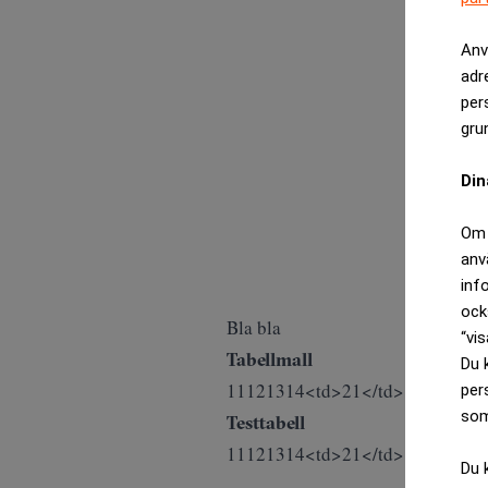
Anv
adr
per
gru
Din
Om 
anv
inf
ock
Bla bla
“vis
Tabellmall
Du 
11121314<td>21</td><td>22</t
per
som
Testtabell
11121314<td>21</td><td>22</t
Du 