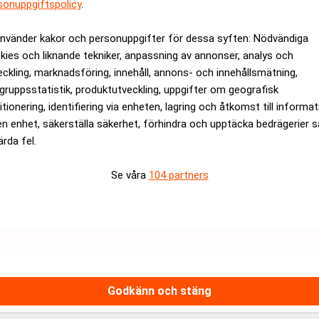
sonuppgiftspolicy
.
rev är kostnadsfritt:
Prenumerera
använder kakor och personuppgifter för dessa syften: Nödvändiga
kies och liknande tekniker, anpassning av annonser, analys och
eckling, marknadsföring, innehåll, annons- och innehållsmätning,
gruppsstatistik, produktutveckling, uppgifter om geografisk
itionering, identifiering via enheten, lagring och åtkomst till informa
en enhet, säkerställa säkerhet, förhindra och upptäcka bedrägerier 
ärda fel.
Se våra
104 partners
Medarbetare inom Intern styrni
Sista ansökningsdag:
13/06/
ANNONS
Godkänn och stäng