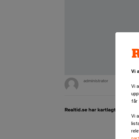
Vi 
administrator
Vi 
upp
får 
Realtid.se har kartlagt uppdrag
Vi 
list
rel
par