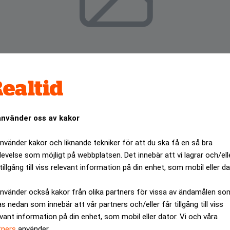
använder oss av kakor
använder kakor och liknande tekniker för att du ska få en så bra
levelse som möjligt på webbplatsen. Det innebär att vi lagrar och/ell
tillgång till viss relevant information på din enhet, som mobil eller da
en som konsulterna gör vid sidan av.
använder också kakor från olika partners för vissa av ändamålen so
ANNONS
as nedan som innebär att vår partners och/eller får tillgång till viss
evant information på din enhet, som mobil eller dator. Vi och våra
tners
använder.