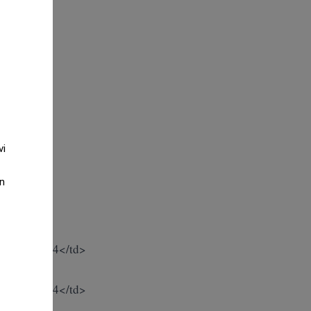
vi
an
/td><td>X4</td>
/td><td>X4</td>