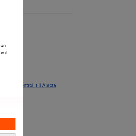
tion
samt
ng och kontroll till Alecta
2026