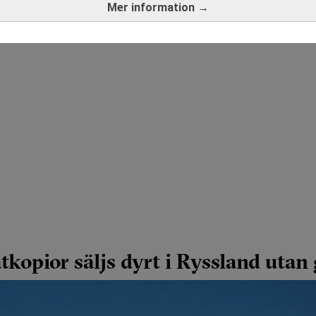
Mer information →
kopior säljs dyrt i Ryssland utan 