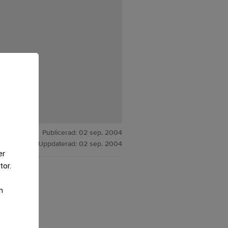
Publicerad:
02 sep. 2004
Uppdaterad:
02 sep. 2004
er
tor.
m