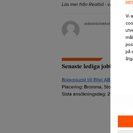
per
Läs mer från Realtid - vårt nyhetsb
Vi 
coo
administrator
utv
mål
pos
på 
åtg
Senaste lediga jobben
Bolagsjurist till Eltel AB
Placering:
Bromma, Stockholm
Sista ansökningsdag:
21/08/2026