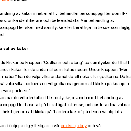
ändning av kakor innebär att vi behandlar personuppgifter som IP-
ess, unika identifierare och beteendedata. Vår behandling av
sonuppgifter sker med samtycke eller berättigat intresse som laglig
nd.
a val av kakor
du klickar på knappen “Godkänn och stäng” så samtycker du till att 
änder kakor för de ändamål som listas nedan. Under knappen “Mer
ormation” kan du välja vilka ändamål du vill neka eller godkänna. Du k
så välja vilka partners du vill godkänna genom att klicka på knappen
a våra partners”.
kan när du vill återkalla ditt samtycke, invända mot behandling av
d><td>23</td><td>24</td><td>X1</td><td>X2</td><td>X3<
sonuppgifter baserat på berättigat intresse, och justera dina val när
 helst genom att klicka på “hantera kakor” på denna webbplats.
d><td>23</td><td>24</td><td>X1</td><td>X2</td><td>X3<
kan fördjupa dig ytterligare i vår
cookie-policy
och vår