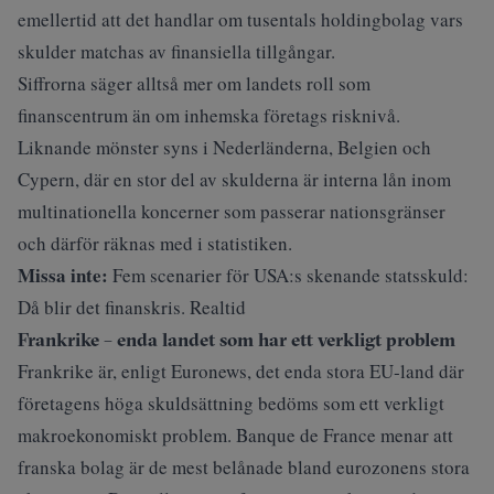
emellertid att det handlar om tusentals holdingbolag vars
skulder matchas av finansiella tillgångar.
Siffrorna säger alltså mer om landets roll som
finanscentrum än om inhemska företags risknivå.
Liknande mönster syns i Nederländerna, Belgien och
Cypern, där en stor del av skulderna är interna lån inom
multinationella koncerner som passerar nationsgränser
och därför räknas med i statistiken.
Missa inte:
Fem scenarier för USA:s skenande statsskuld:
Då blir det finanskris. Realtid
Frankrike – enda landet som har ett verkligt problem
Frankrike är, enligt
Euronews
, det enda stora EU‑land
där
företagens höga skuldsättning bedöms som ett verkligt
makroekonomiskt problem
. Banque de France menar att
franska bolag är de mest belånade bland eurozonens stora