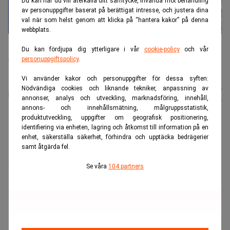
Du kan när du vill återkalla ditt samtycke, invända mot behandling
av personuppgifter baserat på berättigat intresse, och justera dina
val när som helst genom att klicka på “hantera kakor” på denna
webbplats.
Företagens skuldsättning skiljer sig kraftigt i Europa – små
finanshubbar toppar statistiken medan Frankrike sticker ut som det
Du kan fördjupa dig ytterligare i vår
cookie-policy
och vår
enda stora landet med ett verkligt skuldproblem. (Foto: Getty
personuppgiftspolicy
.
Images)
Vi använder kakor och personuppgifter för dessa syften:
Karin
Publicerad:
16 juli 2026
Nödvändiga cookies och liknande tekniker, anpassning av
annonser, analys och utveckling, marknadsföring, innehåll,
Andersen
Uppdaterad:
16 juli 2026
annons- och innehållsmätning, målgruppsstatistik,
produktutveckling, uppgifter om geografisk positionering,
identifiering via enheten, lagring och åtkomst till information på en
Företagens skuldsättning varierar kraftigt i Europa.
enhet, säkerställa säkerhet, förhindra och upptäcka bedrägerier
samt åtgärda fel.
Ny Eurostat‑data visar att sju EU‑länder ligger över
kommissionens varningsnivå på 85 procent av BNP.
Se våra
104 partners
ANNONS