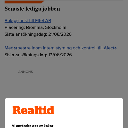
Senaste lediga jobben
Bolagsjurist till Eltel AB
Placering:
Bromma, Stockholm
Sista ansökningsdag:
21/08/2026
Medarbetare inom Intern styrning och kontroll till Alecta
Sista ansökningsdag:
13/06/2026
ANNONS
Vi använder oss av kakor