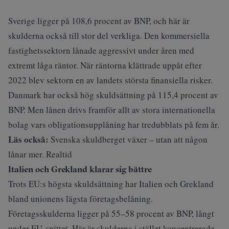
Sverige ligger på 108,6 procent av BNP, och här är
skulderna också till stor del verkliga. Den kommersiella
fastighetssektorn lånade aggressivt under åren med
extremt låga räntor. När räntorna klättrade uppåt efter
2022 blev sektorn en av landets största finansiella risker.
Danmark har också hög skuldsättning på 115,4 procent av
BNP. Men lånen drivs framför allt av stora internationella
bolag vars obligationsupplåning har tredubblats på fem år.
Läs också:
Svenska skuldberget växer – utan att någon
lånar mer. Realtid
Italien och Grekland klarar sig bättre
Trots EU:s högsta skuldsättning har Italien och Grekland
bland unionens lägsta företagsbelåning.
Företagsskulderna ligger på 55–58 procent av BNP, långt
under EU‑snittet. Här är skulderna i stället koncentrerade