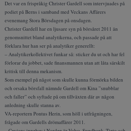
Det var en frispråkig Christer Gardell som intervjuades på
podiet på Berns i samband med Veckans Affärers
evenemang Stora Börsdagen på onsdagen.
Christer Gardell har en ljusare syn på börsåret 2011 än
genomsnittet bland analytikerna, och passade på att
förklara hur han ser på analytiker generellt:
– Analytikerkollektivet funkar så: sticker du ut och har fel
förlorar du jobbet, sade finansmannen utan att låta särskilt
kritisk till denna mekanism.
Som exempel på något som skulle kunna förmörka bilden
och orsaka börsfall nämnde Gardell om Kina ”snubblar
och faller” och syftade på om tillväxten där av någon
anledning skulle stanna av.
VA-reportern Pontus Herin, som höll i utfrågningen,
frågade om Gardells drömaffärer 2011.
– Cevians innehav i Norden är Volvo, Swedbank, Tieto och