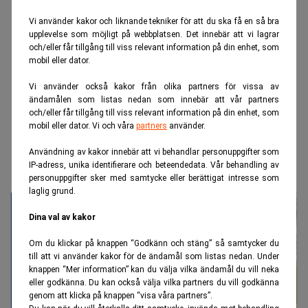
Vi använder kakor och liknande tekniker för att du ska få en så bra
upplevelse som möjligt på webbplatsen. Det innebär att vi lagrar
och/eller får tillgång till viss relevant information på din enhet, som
mobil eller dator.
Vi använder också kakor från olika partners för vissa av
ändamålen som listas nedan som innebär att vår partners
och/eller får tillgång till viss relevant information på din enhet, som
mobil eller dator. Vi och våra
partners
använder.
Realtid.se
Makro
Sju EU‑länder över skuldgränsen –
Användning av kakor innebär att vi behandlar personuppgifter som
IP-adress, unika identifierare och beteendedata. Vår behandling av
Sverige är ett av dem
personuppgifter sker med samtycke eller berättigat intresse som
laglig grund.
Dina val av kakor
Om du klickar på knappen “Godkänn och stäng” så samtycker du
till att vi använder kakor för de ändamål som listas nedan. Under
knappen “Mer information” kan du välja vilka ändamål du vill neka
eller godkänna. Du kan också välja vilka partners du vill godkänna
genom att klicka på knappen “visa våra partners”.