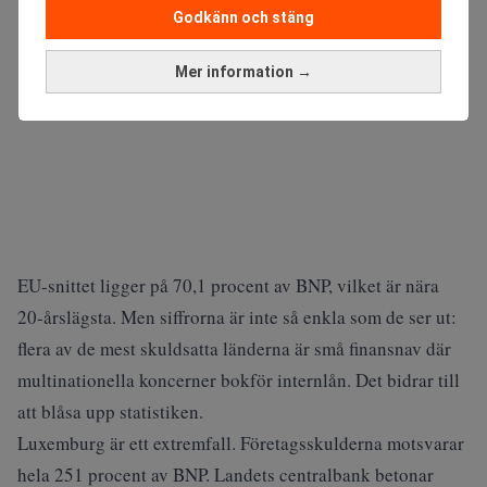
Godkänn och stäng
Mer information →
EU‑snittet ligger på 70,1 procent av BNP, vilket är nära
20‑årslägsta. Men siffrorna är inte så enkla som de ser ut:
flera av de mest skuldsatta länderna är små finansnav där
multinationella koncerner bokför internlån. Det bidrar till
att blåsa upp statistiken.
Luxemburg är ett extremfall. Företagsskulderna motsvarar
hela 251 procent av BNP. Landets centralbank betonar