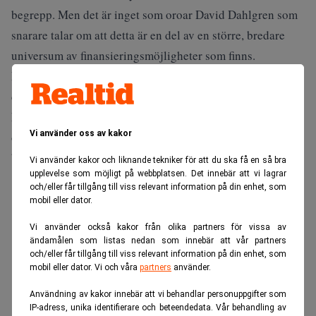
begrepp. Men det är inget som oroar David Dahlgren som
snarare talar om att detta är en del av en större, bredare
universum av finansieringsmöjligheter som finns.
Bankerna har från tid till en annan stopp i kreditgivningen
då kompletterar detta alternativ bankerna, menar han.
David Dahlgren har en lång erfarenhet inom både finans-
Vi använder oss av kakor
och fastighetsbranschen och menar att han har en del att
bidra med som ordförande till fastighetsfonderna.
Vi använder kakor och liknande tekniker för att du ska få en så bra
upplevelse som möjligt på webbplatsen. Det innebär att vi lagrar
ANNONS
och/eller får tillgång till viss relevant information på din enhet, som
mobil eller dator.
Vi använder också kakor från olika partners för vissa av
ändamålen som listas nedan som innebär att vår partners
och/eller får tillgång till viss relevant information på din enhet, som
mobil eller dator. Vi och våra
partners
använder.
Användning av kakor innebär att vi behandlar personuppgifter som
IP-adress, unika identifierare och beteendedata. Vår behandling av