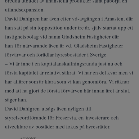
bredda utbudet av finansiella produkter samt påbörja en
utlandsexpansion.
David Dahlgren har även efter vd-avgången i Amasten, där
han satt på sin topposition under tre år, själv startat upp ett
fastighetsbolag vid namn Gladsheim Fastigheter där
han för närvarande även är vd. Gladsheim Fastigheter
förvärvar och förädlar hyresbostäder i Sverige.
– Vi är inne i en kapitalanskaffningsrunda just nu och
första kapitalet är relativt säkrat. Vi har en del kvar men vi
har affärer som är klara som vi kan genomföra. Vi räknar
med att ha gjort de första förvärven här innan året är slut,
säger han.
David Dahlgren utsågs även nyligen till
styrelseordförande för Preservia, en investerare och
utvecklare av bostäder med fokus på hyresrätter.
ANNONS