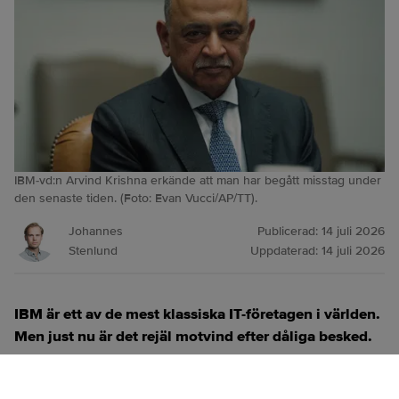
IBM-vd:n Arvind Krishna erkände att man har begått misstag under
den senaste tiden. (Foto: Evan Vucci/AP/TT).
Johannes
Publicerad:
14 juli 2026
Stenlund
Uppdaterad:
14 juli 2026
IBM är ett av de mest klassiska IT-företagen i världen.
Men just nu är det rejäl motvind efter dåliga besked.
ANNONS