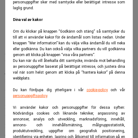
personuppgifter sker med samtycke eller berättigat intresse som
laglig grund.
Dina val av kakor
Om du klickar på knappen “Godkänn och stäng” så samtycker du
till att vi använder kakor för de ändamål som listas nedan. Under
knappen “Mer information” kan du välja vilka ändamål du vill neka
eller godkänna. Du kan också välja vilka partners du vill godkänna
– Dels har jag en bred palett av erfarenhet eftersom jag
genom att klicka på knappen “visa våra partners”.
Du kan när du vill återkalla ditt samtycke, invända mot behandling
började min karriär i finansbranschen och sedan har jag
av personuppgifter baserat på berättigat intresse, och justera dina
jobbat 15 år i fastighetsbranschen i många olika typer av
val när som helst genom att klicka på “hantera kakor” på denna
webbplats.
fastigheter, både i onoterad och noterad miljö, i brittisk-
amerikansk riskkapitalfonder och på svenska banker och
Du kan fördjupa dig ytterligare i vår
cookie-policy
och vår
personuppgiftspolicy
.
med obligationsmarknaden och institionella placerare. Jag
har jobbat mycket med förvärv, transaktion och
Vi använder kakor och personuppgifter för dessa syften:
Nödvändiga cookies och liknande tekniker, anpassning av
förvaltning av fastigheter. Jag förstår den underliggande
annonser, analys och utveckling, marknadsföring, innehåll,
produkten och jag förstår den massan som vi lånar ut till.
annons- och innehållsmätning, målgruppsstatistik,
produktutveckling, uppgifter om geografisk positionering,
Jag är väldigt bekant med de faser som låntagaren går
identifiering via enheten, lagring och åtkomst till information på en