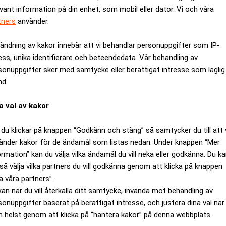
evant information på din enhet, som mobil eller dator. Vi och våra
tners
använder.
ändning av kakor innebär att vi behandlar personuppgifter som IP-
ess, unika identifierare och beteendedata. Vår behandling av
sonuppgifter sker med samtycke eller berättigat intresse som laglig
nd.
a val av kakor
du klickar på knappen “Godkänn och stäng” så samtycker du till att 
änder kakor för de ändamål som listas nedan. Under knappen “Mer
återfinns på Dow Jones Sustainability Group index. De som kvalat
ormation” kan du välja vilka ändamål du vill neka eller godkänna. Du k
rbanken, H&M, SKF och Volvo.
så välja vilka partners du vill godkänna genom att klicka på knappen
a våra partners”.
illhör de utvalda globala företag som bedöms uppfylla de nya ut
kan när du vill återkalla ditt samtycke, invända mot behandling av
 på värden som etik, miljö, kompetens och engagemang är riktig
sonuppgifter baserat på berättigat intresse, och justera dina val när
 Skanska AB.
 helst genom att klicka på “hantera kakor” på denna webbplats.
er noggranna analyser av flera tusen bolag världen över. Vid b