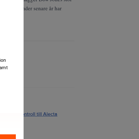
strategi. Under senare år har
tion
samt
ng och kontroll till Alecta
2026