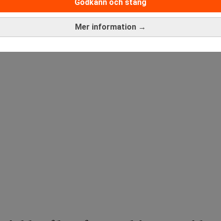
Godkänn och stäng
ANNONS
Mer information →