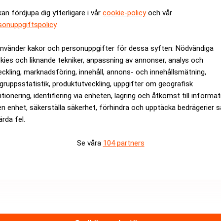
grera ekonomiska, sociala och miljömässiga aspekter i bolagets 
kan fördjupa dig ytterligare i vår
cookie-policy
och vår
sonuppgiftspolicy
.
atta policies och bolagsstyrning.
använder kakor och personuppgifter för dessa syften: Nödvändiga
rev är kostnadsfritt:
Prenumerera
kies och liknande tekniker, anpassning av annonser, analys och
eckling, marknadsföring, innehåll, annons- och innehållsmätning,
gruppsstatistik, produktutveckling, uppgifter om geografisk
itionering, identifiering via enheten, lagring och åtkomst till informa
en enhet, säkerställa säkerhet, förhindra och upptäcka bedrägerier 
ärda fel.
Se våra
104 partners
Medarbetare inom Intern styrni
Sista ansökningsdag:
13/06/