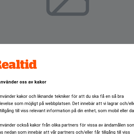
använder oss av kakor
använder kakor och liknande tekniker för att du ska få en så bra
levelse som möjligt på webbplatsen. Det innebär att vi lagrar och/ell
ska företag på Dow Jones årliga index för hållbara företag
tillgång till viss relevant information på din enhet, som mobil eller da
ANNONS
använder också kakor från olika partners för vissa av ändamålen so
as nedan som innebär att vår partners och/eller får tillgång till viss