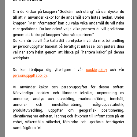
Vilka typer av abonnemang och prenumerationer hanterar
Om du klickar på knappen “Godkänn och stäng” så samtycker du
till att vi använder kakor för de ändamål som listas nedan. Under
appen i dag?
knappen “Mer information” kan du välja vilka ändamål du vill neka
– Nu har vi 18 kategorier. Det är allt från gymmedlemskap
eller godkänna. Du kan också välja vilka partners du vill godkänna
genom att klicka på knappen “visa våra partners”.
till streaming, mobilabonnemang, fösäkringar,
Du kan när du vill återkalla ditt samtycke, invända mot behandling
fackföreningar A-kassor, ja, i stort sett allting som innebär
av personuppgifter baserat på berättigat intresse, och justera dina
val när som helst genom att klicka på “hantera kakor” på denna
återkommande kostnader.
webbplats.
Ska ni addera fler funktioner?
Du kan fördjupa dig ytterligare i vår
cookie-policy
och vår
– Vi har just nu två funktioner: säga upp abonnemang och
personuppgiftspolicy
.
förbättra abonnemang. erbjuder vi bara det inom telekom
Vi använder kakor och personuppgifter för dessa syften:
och el i dag, men där tillkommer försäkringar under året
Nödvändiga cookies och liknande tekniker, anpassning av
och eventuellt finanisella produkter som vi testar lite
annonser, analys och utveckling, marknadsföring, innehåll,
annons- och innehållsmätning, målgruppsstatistik,
grand nu. Det kan vara allt från sparkonton till
produktutveckling, uppgifter om geografisk positionering,
kreditförmedling. Men det återstår att se.
identifiering via enheten, lagring och åtkomst till information på en
enhet, säkerställa säkerhet, förhindra och upptäcka bedrägerier
– Avtalsbevakning är något vi också jobbar mycker med
samt åtgärda fel.
nu. Det kan handla om att vi informerar om att din