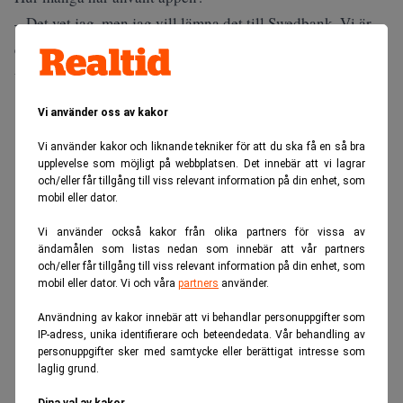
– Det vet jag, men jag vill lämna det till Swedbank. Vi är
en leverantör och om de vill släppa sådana siffror, så är det
upp till dem.
ANNONS
Vi använder oss av kakor
Vi använder kakor och liknande tekniker för att du ska få en så bra
upplevelse som möjligt på webbplatsen. Det innebär att vi lagrar
och/eller får tillgång till viss relevant information på din enhet, som
mobil eller dator.
Vi använder också kakor från olika partners för vissa av
ändamålen som listas nedan som innebär att vår partners
och/eller får tillgång till viss relevant information på din enhet, som
mobil eller dator. Vi och våra
partners
använder.
Användning av kakor innebär att vi behandlar personuppgifter som
IP-adress, unika identifierare och beteendedata. Vår behandling av
personuppgifter sker med samtycke eller berättigat intresse som
laglig grund.
Dina val av kakor