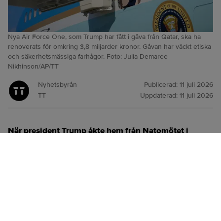
Nya Air Force One, som Trump har fått i gåva från Qatar, ska ha
renoverats för omkring 3,8 miljarder kronor. Gåvan har väckt etiska
och säkerhetsmässiga farhågor. Foto: Julia Demaree
Nikhinson/AP/TT
Nyhetsbyrån
Publicerad:
11 juli 2026
TT
Uppdaterad:
11 juli 2026
När president Trump åkte hem från Natomötet i
Ankara i veckan reste han med ett äldre Air Force
One-plan, inte det skänkta flygplan från Qatar som
han kom dit med.
ANNONS