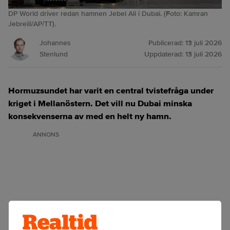
DP World driver redan hamnen Jebel Ali i Dubai. (Foto: Kamran
Jebreili/AP/TT).
Johannes
Publicerad:
13 juli 2026
Stenlund
Uppdaterad:
13 juli 2026
Hormuzsundet har varit en central tvistefråga under
kriget i Mellanöstern. Det vill nu Dubai minska
konsekvenserna av med en helt ny hamn.
ANNONS