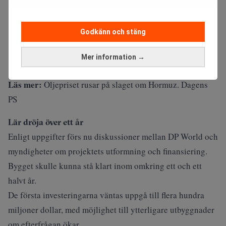
Godkänn och stäng
Mer information →
Läs mer:
Oljepriset rusar på slaget om Hormuz. Dagens
PS
Lär dröja över ett år
Enligt uppgifter förs nu diskussioner mellan DP World och
myndigheter om projektets utformning och finansiering.
Bygget skulle kunna stå klart inom omkring ett och ett
halvt år.
De första investeringarna väntas uppgå till flera hundra
miljoner dollar, med möjlighet till ytterligare utbyggnader
om efterfrågan ökar.