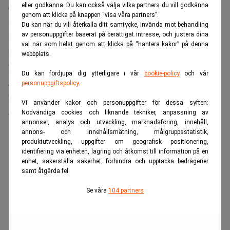
eller godkänna. Du kan också välja vilka partners du vill godkänna
Gulfregionen utan att behöva passera det strategiskt
genom att klicka på knappen “visa våra partners”.
viktiga Hormuzsundet.
Du kan när du vill återkalla ditt samtycke, invända mot behandling
av personuppgifter baserat på berättigat intresse, och justera dina
Projektet innebär en betydande förändring för Dubai, vars
val när som helst genom att klicka på “hantera kakor” på denna
hamn Jebel Ali under flera decennier varit navet i emiratets
webbplats.
handel och logistik.
Du kan fördjupa dig ytterligare i vår
cookie-policy
och vår
Jebel Ali är Mellanösterns största containerhamn och
personuppgiftspolicy
.
hanterade 15,6 miljoner tjugofotscontainrar under förra
Vi använder kakor och personuppgifter för dessa syften:
året.
Nödvändiga cookies och liknande tekniker, anpassning av
annonser, analys och utveckling, marknadsföring, innehåll,
ANNONS
annons- och innehållsmätning, målgruppsstatistik,
produktutveckling, uppgifter om geografisk positionering,
identifiering via enheten, lagring och åtkomst till information på en
enhet, säkerställa säkerhet, förhindra och upptäcka bedrägerier
samt åtgärda fel.
Se våra
104 partners