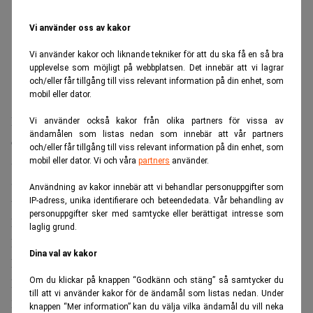
Vi använder oss av kakor
Vi använder kakor och liknande tekniker för att du ska få en så bra
upplevelse som möjligt på webbplatsen. Det innebär att vi lagrar
och/eller får tillgång till viss relevant information på din enhet, som
mobil eller dator.
Hamnoperatören DP World planerar att bygga en ny hamn
Vi använder också kakor från olika partners för vissa av
ändamålen som listas nedan som innebär att vår partners
och containerterminal på Förenade Arabemiratens östkust.
och/eller får tillgång till viss relevant information på din enhet, som
Syftet är att minska Dubais beroende av Hormuzsundet.
mobil eller dator. Vi och våra
partners
använder.
Satsningen följer efter månader av störningar i sjöfarten
Användning av kakor innebär att vi behandlar personuppgifter som
till följd av konflikten mellan USA och Iran.
IP-adress, unika identifierare och beteendedata. Vår behandling av
personuppgifter sker med samtycke eller berättigat intresse som
Blir en stor förändring
laglig grund.
Den planerade anläggningen ska byggas i emiratet
Dina val av kakor
Fujairah vid Omanbukten, skriver
Financial Times
.
Därifrån ska containrar kunna transporteras vidare
Om du klickar på knappen “Godkänn och stäng” så samtycker du
till att vi använder kakor för de ändamål som listas nedan. Under
landvägen till Dubai, Abu Dhabi och andra delar av
knappen “Mer information” kan du välja vilka ändamål du vill neka