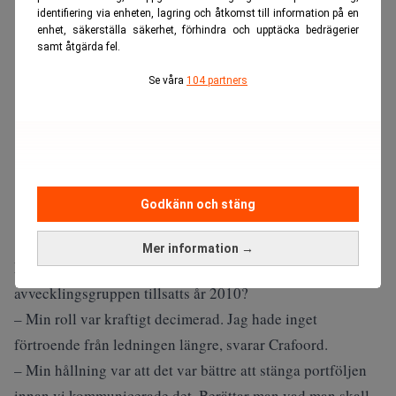
identifiering via enheten, lagring och åtkomst till information på en
enhet, säkerställa säkerhet, förhindra och upptäcka bedrägerier
samt åtgärda fel.
Se våra
104 partners
Godkänn och stäng
Mer information →
MA: Vad var din roll i tradingverksamheten efter att
avvecklingsgruppen tillsatts år 2010?
– Min roll var kraftigt decimerad. Jag hade inget
förtroende från ledningen längre, svarar Crafoord.
– Min hållning var att det var bättre att stänga portföljen
innan vi kommunicerade det. Berättar man vad man skall