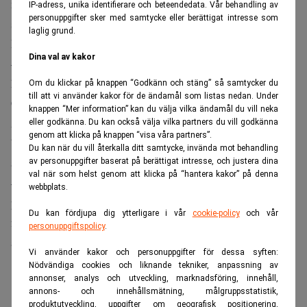
marknadsläge som enligt den egna analysen alltså inte
IP-adress, unika identifierare och beteendedata. Vår behandling av
personuppgifter sker med samtycke eller berättigat intresse som
skulle råda på sikt.
laglig grund.
Problemet var förstås att marknaden inte vände åt rätt håll.
Dina val av kakor
– Vi trodde alltså att den skulle komma tillbaka. Men den
här gången blev det mer och mer stökigt, förklarar
Om du klickar på knappen “Godkänn och stäng” så samtycker du
till att vi använder kakor för de ändamål som listas nedan. Under
Crafoord.
knappen “Mer information” kan du välja vilka ändamål du vill neka
Axelryd ställde också frågan om det fanns en samsyn
eller godkänna. Du kan också välja vilka partners du vill godkänna
genom att klicka på knappen “visa våra partners”.
bland personalen på tradingavdelningen om hur
Du kan när du vill återkalla ditt samtycke, invända mot behandling
avvecklingen av portföljen borde gå till.
av personuppgifter baserat på berättigat intresse, och justera dina
val när som helst genom att klicka på “hantera kakor” på denna
– Det fanns olika åsikter om detta, vi var fjorton personer
webbplats.
på avdelningen. Jag var stor aktieägare och ville inte
Du kan fördjupa dig ytterligare i vår
cookie-policy
och vår
förstöra värden, medan vanliga anställda troligtvis ville
personuppgiftspolicy
.
avveckla den snabbt för att därefter kunna gå vidare.
Vi använder kakor och personuppgifter för dessa syften:
Nödvändiga cookies och liknande tekniker, anpassning av
ANNONS
annonser, analys och utveckling, marknadsföring, innehåll,
annons- och innehållsmätning, målgruppsstatistik,
produktutveckling, uppgifter om geografisk positionering,