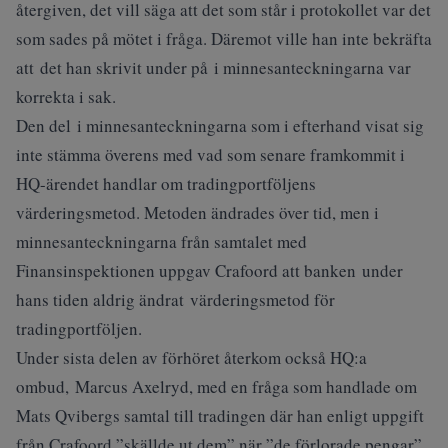
återgiven, det vill säga att det som står i protokollet var det
som sades på mötet i fråga. Däremot ville han inte bekräfta
att det han skrivit under på i minnesanteckningarna var
korrekta i sak.
Den del i minnesanteckningarna som i efterhand visat sig
inte stämma överens med vad som senare framkommit i
HQ-ärendet handlar om tradingportföljens
värderingsmetod. Metoden ändrades över tid, men i
minnesanteckningarna från samtalet med
Finansinspektionen uppgav Crafoord att banken under
hans tiden aldrig ändrat värderingsmetod för
tradingportföljen.
Under sista delen av förhöret återkom också HQ:a
ombud, Marcus Axelryd, med en fråga som handlade om
Mats Qvibergs samtal till tradingen där han enligt uppgift
från Crafoord ”skällde ut dem” när ”de förlorade pengar”.