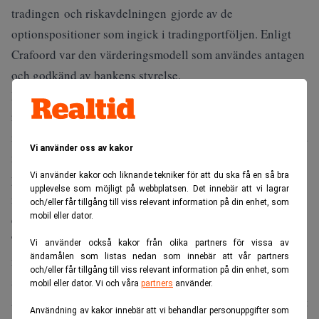
tradingen och riskavdelningen gjorde av de
optionspositioner som ingick i tradingportföljen. Enligt
Crafoord var den värderingsmodell som användes antagen
och godkänd av bankens styrelse.
Problemet som HQ:s tradingavdelning, och därmed också
riskavdelningen, hade att hantera handlade om att banken
inte ville panikavveckla portföljen till rådande dagspris på
Vi använder oss av kakor
marknaden. Detta hade medfört att stora förluster på
pappret plötsligt realiserades. Istället valde de
Vi använder kakor och liknande tekniker för att du ska få en så bra
upplevelse som möjligt på webbplatsen. Det innebär att vi lagrar
inblandade att skjuta förlusterna med förhoppningen om
och/eller får tillgång till viss relevant information på din enhet, som
mobil eller dator.
ett mer gynnsamt marknadsläge längre fram.
Tradingavdelningens slutsats var att den
Vi använder också kakor från olika partners för vissa av
ändamålen som listas nedan som innebär att vår partners
marknadsmässiga prissättningen av optionerna inte hade
och/eller får tillgång till viss relevant information på din enhet, som
stöd i historiska data. Därmed skulle det vara försvarbart
mobil eller dator. Vi och våra
partners
använder.
att rulla förlusterna framåt istället för att realisera dem i ett
Användning av kakor innebär att vi behandlar personuppgifter som