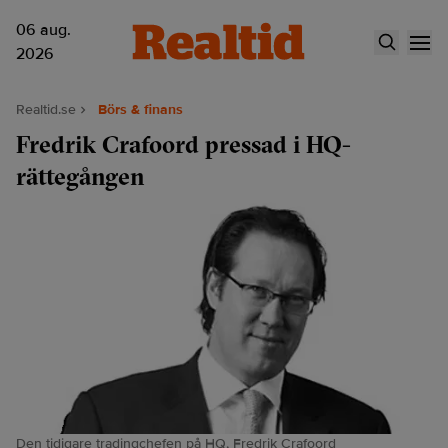
06 aug.
2026
Realtid.se
Börs & finans
Fredrik Crafoord pressad i HQ-
rättegången
Den tidigare tradingchefen på HQ, Fredrik Crafoord