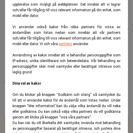
investeringsstrategier, utan hur snabbt det kan göras för att
upplevelse som möjligt på webbplatsen. Det innebär att vi lagrar
både skydda och skapa värden.
och/eller får tillgång till viss relevant information på din enhet, som
mobil eller dator.
Läs mer från Realtid - vårt nyhetsbrev
Vi använder också kakor från olika partners för vissa av
Prenumerera
är kostnadsfritt:
ändamålen som listas nedan som innebär att vår partners
och/eller får tillgång till viss relevant information på din enhet, som
mobil eller dator. Vi och våra
partners
använder.
Aktieköp
greenwashing
Hållbara investeringar
Tillväxt
Användning av kakor innebär att vi behandlar personuppgifter som
IP-adress, unika identifierare och beteendedata. Vår behandling av
personuppgifter sker med samtycke eller berättigat intresse som
laglig grund.
Mikael Gullstrom
Chefredaktör och ansvarig utgivare för Realtid sedan
Dina val av kakor
juni 2024. Bevakar främst politik, världshändelser och
makro.
Om du klickar på knappen “Godkänn och stäng” så samtycker du
till att vi använder kakor för de ändamål som listas nedan. Under
knappen “Mer information” kan du välja vilka ändamål du vill neka
eller godkänna. Du kan också välja vilka partners du vill godkänna
ANNONS
genom att klicka på knappen “visa våra partners”.
Du kan när du vill återkalla ditt samtycke, invända mot behandling
Specialister på juristrekrytering
av personuppgifter baserat på berättigat intresse, och justera dina