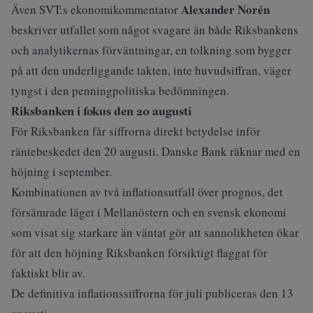
Alexander Norén
Även SVT:s ekonomikommentator
beskriver
utfallet som något svagare än både Riksbankens
och analytikernas förväntningar, en tolkning som bygger
på att den underliggande takten, inte huvudsiffran, väger
tyngst i den penningpolitiska bedömningen.
Riksbanken i fokus den 20 augusti
För Riksbanken får siffrorna direkt betydelse inför
räntebeskedet den 20 augusti. Danske Bank räknar med en
höjning i september.
Kombinationen av två inflationsutfall över prognos, det
försämrade läget i Mellanöstern och en svensk ekonomi
som visat sig starkare än väntat gör att sannolikheten ökar
för att den höjning Riksbanken försiktigt flaggat för
faktiskt blir av.
De definitiva inflationssiffrorna för juli publiceras den 13