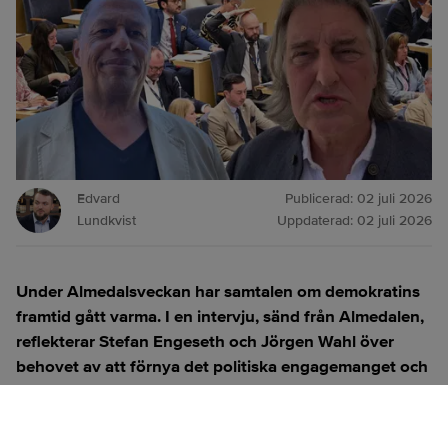
Edvard
Publicerad:
02 juli 2026
Lundkvist
Uppdaterad:
02 juli 2026
Under Almedalsveckan har samtalen om demokratins
framtid gått varma. I en intervju, sänd från Almedalen,
reflekterar Stefan Engeseth och Jörgen Wahl över
behovet av att förnya det politiska engagemanget och
hur modern teknik kan användas för att överbrygga
klyftan mellan medborgare och beslutsfattare.
Titta på
videosidan
för en ren videoupplevelse.