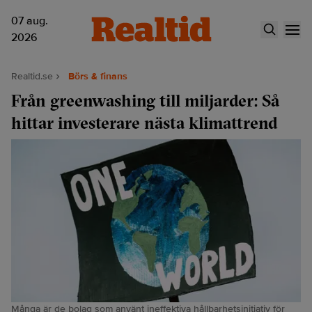
07 aug.
2026
Realtid.se
Börs & finans
Från greenwashing till miljarder: Så
hittar investerare nästa klimattrend
Många är de bolag som använt ineffektiva hållbarhetsinitiativ för