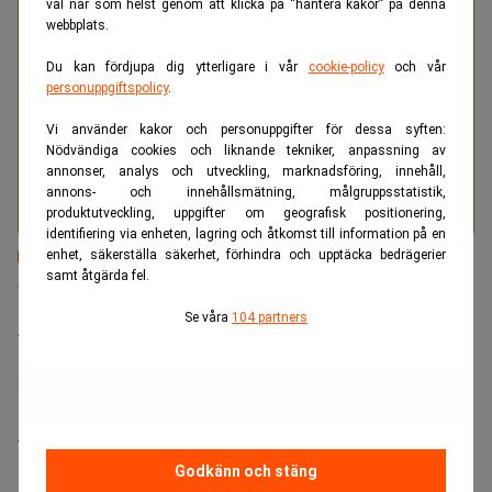
val när som helst genom att klicka på “hantera kakor” på denna
webbplats.
Med två decenniers erfarenhet av att tillsätta tjänster
Du kan fördjupa dig ytterligare i vår
cookie-policy
och vår
inom juridik och compliance vet vi vad som krävs för
personuppgiftspolicy
.
att lyckas med affärskritiska tillsättningar. Träffsäkert.
Vi använder kakor och personuppgifter för dessa syften:
Tryggt. Resultatdrivet.
Nödvändiga cookies och liknande tekniker, anpassning av
annonser, analys och utveckling, marknadsföring, innehåll,
Läs mer
annons- och innehållsmätning, målgruppsstatistik,
produktutveckling, uppgifter om geografisk positionering,
identifiering via enheten, lagring och åtkomst till information på en
enhet, säkerställa säkerhet, förhindra och upptäcka bedrägerier
Senaste lediga jobben
samt åtgärda fel.
Se våra
104 partners
Bolagsjurist till Eltel AB
Placering:
Bromma, Stockholm
Sista ansökningsdag:
21/08/2026
Medarbetare inom Intern styrning och kontroll till Alecta
Sista ansökningsdag:
13/06/2026
Godkänn och stäng