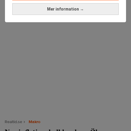
Mer information →
ANNONS
Realtid.se
Makro