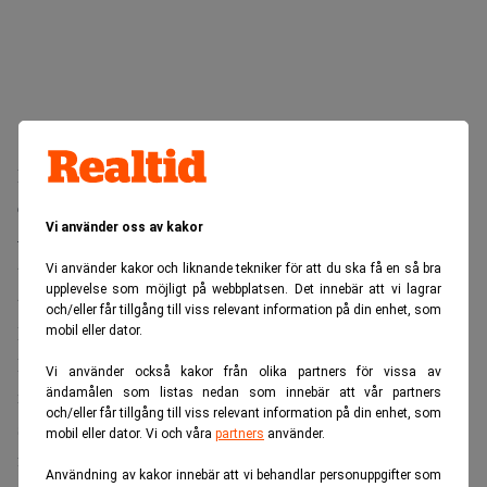
Förvärvet har finansierats med Norva24:s egna medel och
en riktad nyemission på 4,5 miljoner kronor.
Vi använder oss av kakor
– Förvärvet av IRG är en strategisk milstolpe som bidrar
till att vi stärker vår position ytterligare med avancerad
Vi använder kakor och liknande tekniker för att du ska få en så bra
upplevelse som möjligt på webbplatsen. Det innebär att vi lagrar
teknologi inom sensorer och digital övervakning, säger
och/eller får tillgång till viss relevant information på din enhet, som
Henrik Damgaard, vd för Norva24, till Realtid.
mobil eller dator.
IRG är aktiv i Göteborgsregionen och har omkring 30
Vi använder också kakor från olika partners för vissa av
medarbetare. Bolaget har vuxit med cirka 15 procent de
ändamålen som listas nedan som innebär att vår partners
och/eller får tillgång till viss relevant information på din enhet, som
senaste fem åren, och bidrar med en strategisk pusselbit
mobil eller dator. Vi och våra
partners
använder.
för Norva24:s ambition om att använda sensorer, digital
Användning av kakor innebär att vi behandlar personuppgifter som