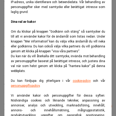
övervakning och IoT för att underlägga underhållet av
IP-adress, unika identifierare och beteendedata. Vår behandling av
personuppgifter sker med samtycke eller berättigat intresse som
underjordisk infrastruktur.
laglig grund.
Planerna för Norva24 stannar inte vid dagens uppköp utan
Dina val av kakor
bolaget har en internationell expansionsplan som
inkluderar ytterligare uppköp inom Underground
Om du klickar på knappen “Godkänn och stäng” så samtycker du
till att vi använder kakor för de ändamål som listas nedan. Under
Infrastructure Maintenance, UIM.
knappen “Mer information” kan du välja vilka ändamål du vill neka
– Vi bygger ett europeiskt fyrtorn och marknadsledare
eller godkänna. Du kan också välja vilka partners du vill godkänna
genom att klicka på knappen “visa våra partners”.
inom UIM-branschen, vilket gör det möjligt för oss att
Du kan när du vill återkalla ditt samtycke, invända mot behandling
leda innovationen av nya lösningar på hela den europeiska
av personuppgifter baserat på berättigat intresse, och justera dina
val när som helst genom att klicka på “hantera kakor” på denna
marknaden. Totalt har vi identifierat 1900 potentiella
webbplats.
förvärvskandidater och vi ser fram emot att fortsätta vår
Du kan fördjupa dig ytterligare i vår
cookie-policy
och vår
expansion i Sverige och ut i Europa, säger Henrik
personuppgiftspolicy
.
Damgaard.
Vi använder kakor och personuppgifter för dessa syften:
Nödvändiga cookies och liknande tekniker, anpassning av
Läs mer från Realtid - vårt nyhetsbrev
annonser, analys och utveckling, marknadsföring, innehåll,
Prenumerera
är kostnadsfritt:
annons- och innehållsmätning, målgruppsstatistik,
produktutveckling, uppgifter om geografisk positionering,