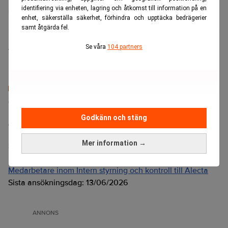
identifiering via enheten, lagring och åtkomst till information på en
Industri
enhet, säkerställa säkerhet, förhindra och upptäcka bedrägerier
samt åtgärda fel.
Se våra
104 partners
Anders Frick
Senaste lediga jobben
Godkänn och stäng
Bolagsjurist till Eltel AB
Placering:
Bromma, Stockholm
Mer information →
Sista ansökningsdag:
21/08/2026
Medarbetare inom Intern styrning och kontroll till Alecta
Sista ansökningsdag:
13/06/2026
ANNONS