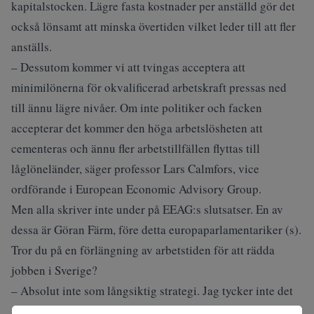
kapitalstocken. Lägre fasta kostnader per anställd gör det
också lönsamt att minska övertiden vilket leder till att fler
anställs.
– Dessutom kommer vi att tvingas acceptera att
minimilönerna för okvalificerad arbetskraft pressas ned
till ännu lägre nivåer. Om inte politiker och facken
accepterar det kommer den höga arbetslösheten att
cementeras och ännu fler arbetstillfällen flyttas till
låglöneländer, säger professor Lars Calmfors, vice
ordförande i European Economic Advisory Group.
Men alla skriver inte under på EEAG:s slutsatser. En av
dessa är Göran Färm, före detta europaparlamentariker (s).
Tror du på en förlängning av arbetstiden för att rädda
jobben i Sverige?
– Absolut inte som långsiktig strategi. Jag tycker inte det
är någon lösning att närma sig USA där man jobbar 15–20