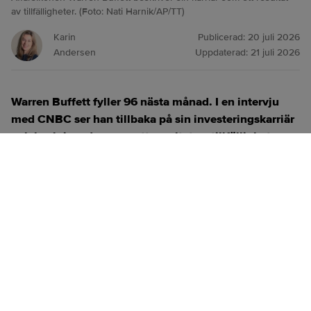
av tillfälligheter. (Foto: Nati Harnik/AP/TT)
Karin
Publicerad:
20 juli 2026
Andersen
Uppdaterad:
21 juli 2026
Warren Buffett fyller 96 nästa månad. I en intervju
med CNBC ser han tillbaka på sin investeringskarriär
och beskriver den som ett resultat av tillfälligheter.
ANNONS