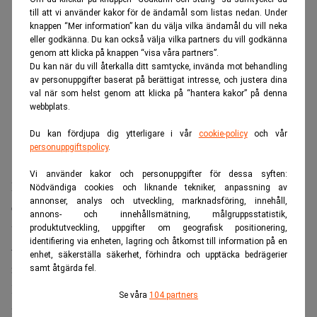
till att vi använder kakor för de ändamål som listas nedan. Under
knappen “Mer information” kan du välja vilka ändamål du vill neka
eller godkänna. Du kan också välja vilka partners du vill godkänna
genom att klicka på knappen “visa våra partners”.
Du kan när du vill återkalla ditt samtycke, invända mot behandling
av personuppgifter baserat på berättigat intresse, och justera dina
val när som helst genom att klicka på “hantera kakor” på denna
webbplats.
Du kan fördjupa dig ytterligare i vår
cookie-policy
och vår
personuppgiftspolicy
.
Vi använder kakor och personuppgifter för dessa syften:
Men enligt nyligen publicerade rapporter har det aldrig
Nödvändiga cookies och liknande tekniker, anpassning av
annonser, analys och utveckling, marknadsföring, innehåll,
existerat så många arbetslösa akademiker som i dag. Så
annons- och innehållsmätning, målgruppsstatistik,
utbildning verkar ju inte vara någon patentlösning.
produktutveckling, uppgifter om geografisk positionering,
identifiering via enheten, lagring och åtkomst till information på en
– Nej, och det beror väl också på att företag som Ericsson
enhet, säkerställa säkerhet, förhindra och upptäcka bedrägerier
rationaliserar istället för att anställa.
samt åtgärda fel.
Karl-Olof Stenqvist, vice vd vid Teknikföretagen anser att
Se våra
104 partners
flexibiliteten på arbetsmarknaden är det viktigaste.