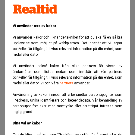
procent mer. Istället tror jag på att utveckla en ny
välfärdssektor, till exempel tillåta privat, småskalig
verksamhet inom vårdsektorn. Där har jag en något
Vi använder oss av kakor
annorlunda inställning än mitt parti.
Vi använder kakor och liknande tekniker för att du ska få en så bra
Vad anser du om att tillåta lägre minimilöner?
upplevelse som möjligt på webbplatsen. Det innebär att vi lagrar
och/eller får tillgång till viss relevant information på din enhet, som
– Vi kommer ändå aldrig att kunna konkurrera med
mobil eller dator.
låglöneländer. Jag menar, till vilka nivåer måste vi sänka
Vi använder också kakor från olika partners för vissa av
oss om vi ska konkurrera med Kina? Bättre än att
ändamålen som listas nedan som innebär att vår partners
acceptera lägre löner inom industrin är att satsa på
och/eller får tillgång till viss relevant information på din enhet, som
mobil eller dator. Vi och våra
partners
använder.
utbildning så att de som förlorar jobbet istället kan gå över
till en expansiv tjänstesektor.
Användning av kakor innebär att vi behandlar personuppgifter som
IP-adress, unika identifierare och beteendedata. Vår behandling av
personuppgifter sker med samtycke eller berättigat intresse som
ANNONS
laglig grund.
Dina val av kakor
Om du klickar på knappen “Godkänn och stäng” så samtycker du