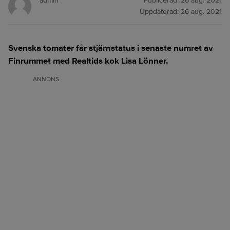
admin
Publicerad:
26 aug. 2021
Uppdaterad:
26 aug. 2021
Svenska tomater får stjärnstatus i senaste numret av
Finrummet med Realtids kok Lisa Lönner.
ANNONS