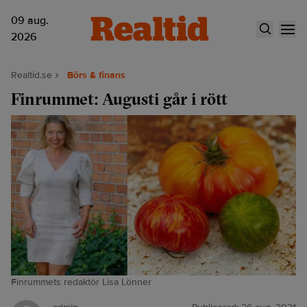
09 aug.
2026
Realtid.se
Börs & finans
Finrummet: Augusti går i rött
Finrummets redaktör Lisa Lönner