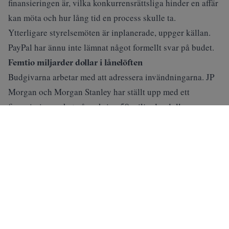
finansieringen är, vilka konkurrensrättsliga hinder en affär
kan möta och hur lång tid en process skulle ta.
Ytterligare styrelsemöten är inplanerade, uppger källan.
PayPal har ännu inte lämnat något formellt svar på budet.
Femtio miljarder dollar i lånelöften
Budgivarna arbetar med att adressera invändningarna. JP
Morgan och Morgan Stanley har ställt upp med ett
finansieringspaket på omkring 50 miljarder dollar,
samtidigt som bankerna är rådgivare åt konsortiet. Stripe
och Advent bidrar med 17 miljarder dollar i eget kapital.
Läs även:
”PayPal-maffian” blev techmiljardärer – nu
pressat betalbolag. Dagens PS
ANNONS