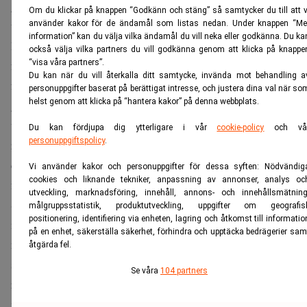
gånger ätit på restauranger runt hela klotet och vill
Om du klickar på knappen “Godkänn och stäng” så samtycker du till att v
uppleva något helt annorlunda och nytt. Här har jag
använder kakor för de ändamål som listas nedan. Under knappen “Me
information” kan du välja vilka ändamål du vill neka eller godkänna. Du ka
lyckats. Inte för att det var något jag planerade. Ni som
också välja vilka partners du vill godkänna genom att klicka på knappe
följer mig vet ju vid det här laget att min familj kommer
“visa våra partners”.
Du kan när du vill återkalla ditt samtycke, invända mot behandling a
från Värmland och vår kultur är rätt osvensk i det att vi
personuppgifter baserat på berättigat intresse, och justera dina val när so
helst genom att klicka på “hantera kakor” på denna webbplats.
gärna pratar mycket, högt och i munnen på varandra. Och
vi drar historier. När jag startade Husmor Lisa, en
Du kan fördjupa dig ytterligare i vår
cookie-policy
och vå
personuppgiftspolicy
.
restaurang i litet format ville jag använda det jag hade och
därför har matsal, odlingar och maträtter ursprung i vår
Vi använder kakor och personuppgifter för dessa syften: Nödvändig
cookies och liknande tekniker, anpassning av annonser, analys oc
familj och från vänner – med en good story attatched.
utveckling, marknadsföring, innehåll, annons- och innehållsmätning
Själv tänkte jag nog att vem vill höra allt det här och höll
målgruppsstatistik, produktutveckling, uppgifter om geografis
positionering, identifiering via enheten, lagring och åtkomst till informatio
igen till en början. Tills jag insett att gästerna vill höra om
på en enhet, säkerställa säkerhet, förhindra och upptäcka bedrägerier sam
myskmadran, när mamma såg till att jag serverade giftig
åtgärda fel.
skvattramsnaps och om Ernst Kirchsteiger, den japanska
Se våra
104 partners
regeringen som varit på besök, hur jag kom på den galna
idén att bygga Sveriges första restaurangkök i en villa, vad