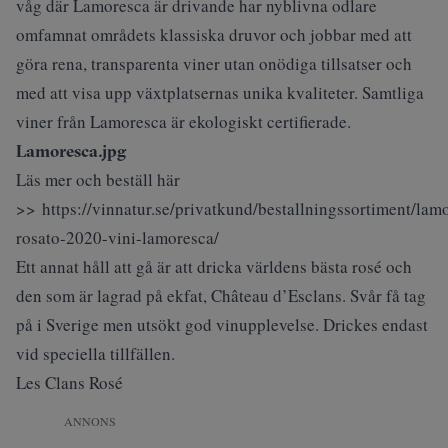
våg där Lamoresca är drivande har nyblivna odlare
omfamnat områdets klassiska druvor och jobbar med att
göra rena, transparenta viner utan onödiga tillsatser och
med att visa upp växtplatsernas unika kvaliteter. Samtliga
viner från Lamoresca är ekologiskt certifierade.
Lamoresca.jpg
Läs mer och beställ här
>> https://vinnatur.se/privatkund/bestallningssortiment/lam
rosato-2020-vini-lamoresca/
Ett annat håll att gå är att dricka världens bästa rosé och
den som är lagrad på ekfat, Château d’Esclans. Svår få tag
på i Sverige men utsökt god vinupplevelse. Drickes endast
vid speciella tillfällen.
Les Clans Rosé
ANNONS