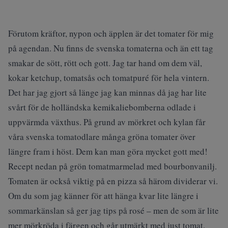
Förutom kräftor, nypon och äpplen är det tomater för mig
på agendan. Nu finns de svenska tomaterna och än ett tag
smakar de sött, rött och gott. Jag tar hand om dem väl,
kokar ketchup, tomatsås och tomatpuré för hela vintern.
Det har jag gjort så länge jag kan minnas då jag har lite
svårt för de holländska kemikaliebomberna odlade i
uppvärmda växthus. På grund av mörkret och kylan får
våra svenska tomatodlare många gröna tomater över
längre fram i höst. Dem kan man göra mycket gott med!
Recept nedan på grön tomatmarmelad med bourbonvanilj.
Tomaten är också viktig på en pizza så härom dividerar vi.
Om du som jag känner för att hänga kvar lite längre i
sommarkänslan så ger jag tips på rosé – men de som är lite
mer mörkröda i färgen och går utmärkt med just tomat.