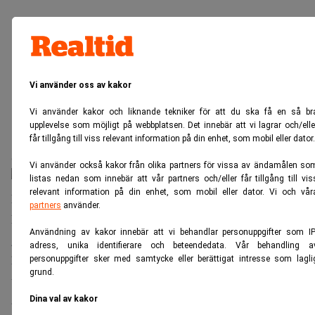
Vi använder oss av kakor
Vi använder kakor och liknande tekniker för att du ska få en så br
upplevelse som möjligt på webbplatsen. Det innebär att vi lagrar och/elle
får tillgång till viss relevant information på din enhet, som mobil eller dator.
6_Foto_Lisa_Lonner.jpg
Vi använder också kakor från olika partners för vissa av ändamålen so
listas nedan som innebär att vår partners och/eller får tillgång till vis
relevant information på din enhet, som mobil eller dator. Vi och vår
Foto: Lisa Lönner
partners
använder.
Efter att i tio år varit värdinna för mat- och vinintresserade
Användning av kakor innebär att vi behandlar personuppgifter som IP
gäster varje vecka har jag lärt mig vikten av den goda
adress, unika identifierare och beteendedata. Vår behandling a
historien. Jag skulle säga att när vi går ut och äter så sitter
personuppgifter sker med samtycke eller berättigat intresse som lagli
grund.
vi och berättar historier om andra matupplevelser den
absolut största delen av tiden. Mina gäster har många
Dina val av kakor