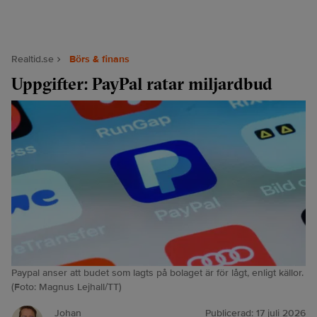
Realtid.se
Börs & finans
Uppgifter: PayPal ratar miljardbud
Paypal anser att budet som lagts på bolaget är för lågt, enligt källor.
(Foto: Magnus Lejhall/TT)
Johan
Publicerad:
17 juli 2026