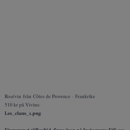
Rosévin från Côtes de Provence · Frankrike
510 kr på Vivino.
Les_clans_1.png
Finrummet @Realtid finns även på Instagram: Följ oss