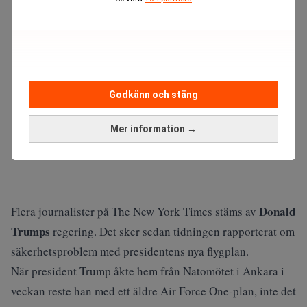
Godkänn och stäng
Mer information →
Donald
Flera journalister på The New York Times stäms av
Trumps
regering. Det sker sedan tidningen rapporterat om
säkerhetsproblem med presidentens nya flygplan.
När president Trump åkte hem från Natomötet i Ankara i
veckan reste han med ett äldre Air Force One-plan, inte det