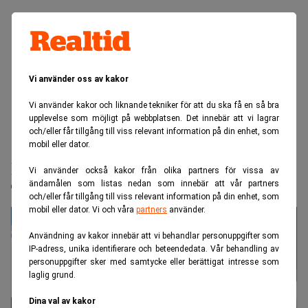
Vi använder oss av kakor
Vi använder kakor och liknande tekniker för att du ska få en så bra
upplevelse som möjligt på webbplatsen. Det innebär att vi lagrar
och/eller får tillgång till viss relevant information på din enhet, som
Realtid.se
Börs & finans
mobil eller dator.
Reportrar stäms – skrev om brister på
Vi använder också kakor från olika partners för vissa av
ändamålen som listas nedan som innebär att vår partners
Trumps lyxplan
och/eller får tillgång till viss relevant information på din enhet, som
mobil eller dator. Vi och våra
partners
använder.
Användning av kakor innebär att vi behandlar personuppgifter som
IP-adress, unika identifierare och beteendedata. Vår behandling av
personuppgifter sker med samtycke eller berättigat intresse som
laglig grund.
Dina val av kakor