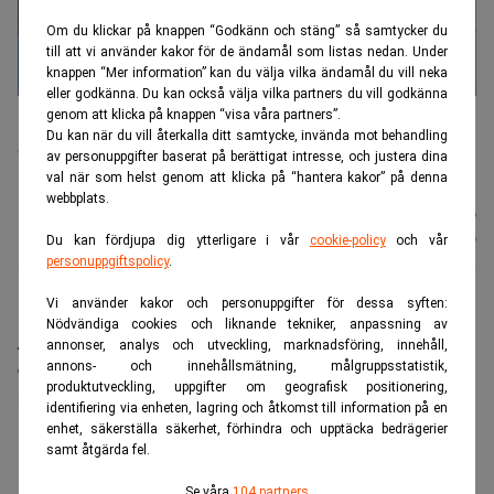
Om du klickar på knappen “Godkänn och stäng” så samtycker du
till att vi använder kakor för de ändamål som listas nedan. Under
knappen “Mer information” kan du välja vilka ändamål du vill neka
eller godkänna. Du kan också välja vilka partners du vill godkänna
Nya Air Force One, som Trump har fått i gåva från Qatar, ska ha
genom att klicka på knappen “visa våra partners”.
renoverats för omkring 3,8 miljarder kronor. Gåvan har väckt etiska
Du kan när du vill återkalla ditt samtycke, invända mot behandling
och säkerhetsmässiga farhågor. Foto: Julia Demaree
av personuppgifter baserat på berättigat intresse, och justera dina
Nikhinson/AP/TT
val när som helst genom att klicka på “hantera kakor” på denna
webbplats.
Nyhetsbyrån
Publicerad:
11 juli 2026
TT
Uppdaterad:
11 juli 2026
Du kan fördjupa dig ytterligare i vår
cookie-policy
och vår
personuppgiftspolicy
.
Vi använder kakor och personuppgifter för dessa syften:
När president Trump åkte hem från Natomötet i
Nödvändiga cookies och liknande tekniker, anpassning av
Ankara i veckan reste han med ett äldre Air Force
annonser, analys och utveckling, marknadsföring, innehåll,
annons- och innehållsmätning, målgruppsstatistik,
One-plan, inte det skänkta flygplan från Qatar som
produktutveckling, uppgifter om geografisk positionering,
han kom dit med.
identifiering via enheten, lagring och åtkomst till information på en
enhet, säkerställa säkerhet, förhindra och upptäcka bedrägerier
ANNONS
samt åtgärda fel.
Se våra
104 partners