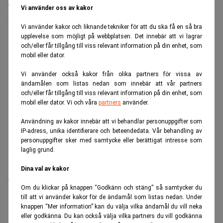
Cevians ägande uppgår nu till cirka 5,6 procent av
Vi använder oss av kakor
kapitalet, motsvarande omkring 3,2 procent av rösterna.
Vi använder kakor och liknande tekniker för att du ska få en så bra
Läs också:
Christer Gardells hårda dom när paniken
upplevelse som möjligt på webbplatsen. Det innebär att vi lagrar
sprider sig: ”Övervärderade” DagensPS
och/eller får tillgång till viss relevant information på din enhet, som
mobil eller dator.
Sett till kapital är fonden därmed bolagets
näst största
Vi använder också kakor från olika partners för vissa av
ägare,
och sett till röster den fjärde största. Cevian uppger
ändamålen som listas nedan som innebär att vår partners
samtidigt att man avser att tacka ja till en inbjudan att ingå
och/eller får tillgång till viss relevant information på din enhet, som
mobil eller dator. Vi och våra
partners
använder.
i Essitys valberedning.
Christer Gardel
l framhåller att engagemanget är
Användning av kakor innebär att vi behandlar personuppgifter som
IP-adress, unika identifierare och beteendedata. Vår behandling av
långsiktigt förankrat.
personuppgifter sker med samtycke eller berättigat intresse som
”Cevian har följt Essity i över 30 år. Jag har själv suttit i
laglig grund.
SCA:s styrelse och Essity/SCA har varit på Cevians radar i
Dina val av kakor
decennier. Vi ser stor värdepotential i Essity och stödjer
Om du klickar på knappen “Godkänn och stäng” så samtycker du
bolagets strategi, inklusive den pågående översynen av
till att vi använder kakor för de ändamål som listas nedan. Under
pappersverksamheten”, säger Gardell i en
kommentar
.
knappen “Mer information” kan du välja vilka ändamål du vill neka
eller godkänna. Du kan också välja vilka partners du vill godkänna
Jan Gurander
Ulrika
Han tillägger att ordförande
och vd