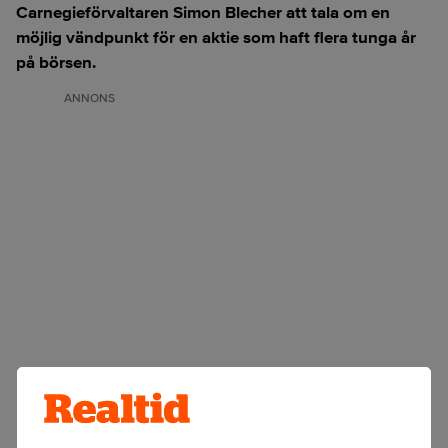
Carnegieförvaltaren Simon Blecher att tala om en
möjlig vändpunkt för en aktie som haft flera tunga år
på börsen.
ANNONS