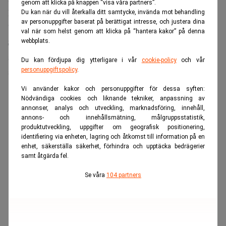
genom att klicka på knappen “visa våra partners”.
Kolsrud
har fondens fulla förtroende.
Du kan när du vill återkalla ditt samtycke, invända mot behandling
av personuppgifter baserat på berättigat intresse, och justera dina
”Få kan Essity lika bra som Gardell”
val när som helst genom att klicka på “hantera kakor” på denna
Simon Blecher
, förvaltare på Carnegie och sedan länge
webbplats.
stor ägare i bolaget, är påtagligt positiv till det nya
Du kan fördjupa dig ytterligare i vår
cookie-policy
och vår
sällskapet på ägarlistan.
personuppgiftspolicy
.
Vi använder kakor och personuppgifter för dessa syften:
ANNONS
Nödvändiga cookies och liknande tekniker, anpassning av
annonser, analys och utveckling, marknadsföring, innehåll,
annons- och innehållsmätning, målgruppsstatistik,
produktutveckling, uppgifter om geografisk positionering,
identifiering via enheten, lagring och åtkomst till information på en
enhet, säkerställa säkerhet, förhindra och upptäcka bedrägerier
samt åtgärda fel.
Se våra
104 partners