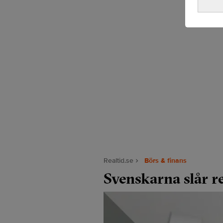
Realtid.se
Börs & finans
Svenskarna slår r