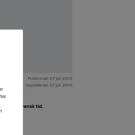
Publicerad:
07 juli 2005
Uppdaterad:
07 juli 2005
er
tor.
kl 9,49 svensk tid.
m