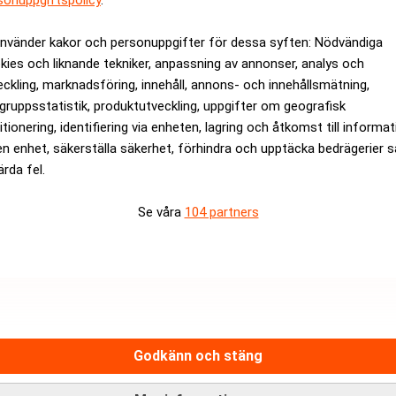
sonuppgiftspolicy
.
rev är kostnadsfritt:
Prenumerera
använder kakor och personuppgifter för dessa syften: Nödvändiga
kies och liknande tekniker, anpassning av annonser, analys och
eckling, marknadsföring, innehåll, annons- och innehållsmätning,
gruppsstatistik, produktutveckling, uppgifter om geografisk
itionering, identifiering via enheten, lagring och åtkomst till informa
en enhet, säkerställa säkerhet, förhindra och upptäcka bedrägerier 
ärda fel.
Se våra
104 partners
Medarbetare inom Intern styrni
Sista ansökningsdag:
13/06/
ANNONS
Godkänn och stäng