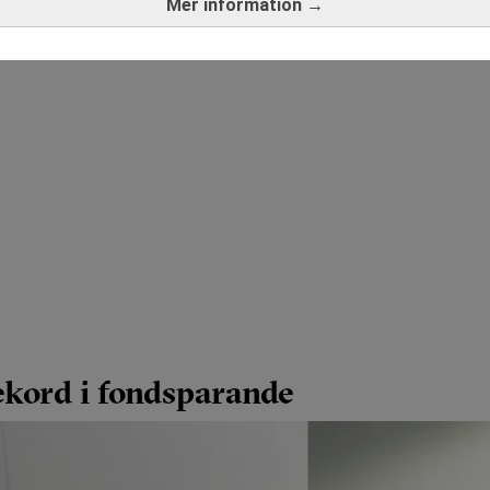
Mer information →
ekord i fondsparande