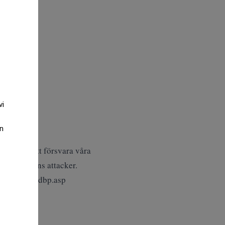
vi
an
fast vid att försvara våra
ats i dagens attacker.
ealtid375.dbp.asp