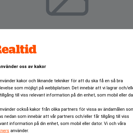
använder oss av kakor
använder kakor och liknande tekniker för att du ska få en så bra
levelse som möjligt på webbplatsen. Det innebär att vi lagrar och/ell
tillgång till viss relevant information på din enhet, som mobil eller da
i London efter explosionerna i Londons tunnelbana torsdag 
använder också kakor från olika partners för vissa av ändamålen so
ANNONS
as nedan som innebär att vår partners och/eller får tillgång till viss
evant information på din enhet, som mobil eller dator. Vi och våra
tners
använder.