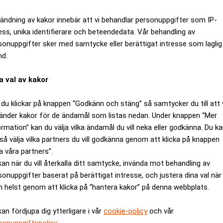
ändning av kakor innebär att vi behandlar personuppgifter som IP-
ess, unika identifierare och beteendedata. Vår behandling av
sonuppgifter sker med samtycke eller berättigat intresse som laglig
nd.
a val av kakor
du klickar på knappen “Godkänn och stäng” så samtycker du till att 
änder kakor för de ändamål som listas nedan. Under knappen “Mer
ormation” kan du välja vilka ändamål du vill neka eller godkänna. Du k
så välja vilka partners du vill godkänna genom att klicka på knappen
ens premiärminister Tony Blair talar nu till nationen. ”Vi står 
a våra partners”.
r kommer de aldrig att lyckas.” Minst två personer uppges ha död
kan när du vill återkalla ditt samtycke, invända mot behandling av
sonuppgifter baserat på berättigat intresse, och justera dina val när
ages/200507/07/20050707105405_Realtid375/20050707105405_R
 helst genom att klicka på “hantera kakor” på denna webbplats.
kholm AB
kan fördjupa dig ytterligare i vår
cookie-policy
och vår